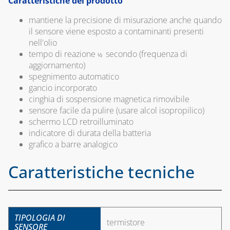
Caratteristiche del prodotto
ESTETICO E
SISTEMA
RICAMBI
COASSIALE 
ELETTROVALVOLE
mantiene la precisione di misurazione anche quando
CONDENSAZ
PER GAS
il sensore viene esposto a contaminanti presenti
IN PP E
CAPITOLO 12
nell'olio
RILEVATORI
ALLUMINIO
ACCESSORI
tempo di reazione
secondo (frequenza di
½
FUGHE GAS E
UNIVERSALI PER
aggiornamento)
ANTINCENDIO
CAPITOLO 06
CANALINE
spegnimento automatico
SISTEMA
gancio incorporato
CAPITOLO 04
CANALINA
SDOPPIATO 
cinghia di sospensione magnetica rimovibile
AFRIKA E
CONTATORI GAS,
ALLUMINIO
sensore facile da pulire (usare alcol isopropilico)
ACCESSORI
MENSOLE E
schermo LCD retroilluminato
ACCESSORI PER
indicatore di durata della batteria
CAPITOLO 07
CANALINA ART-
CONTATORI
grafico a barre analogico
ECO AD
SISTEMA
ACCESSORI
COASSIALE 
ISPEZIONE E
Caratteristiche tecniche
ALLUMINIO
CONTROLLO
CANALINA
COMBUSTIONE
VENERE E
CAPITOLO 08
ACCESSORI
MANOMETRI PER
KIT SCARIC
ACQUA/GAS E
TIPOLOGIA DI
CANALINE EVA,
FUMI
termistore
SENSORE
TERMOMETRI