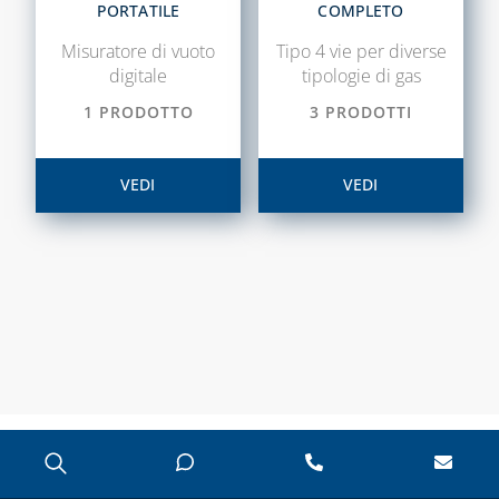
PORTATILE
COMPLETO
CASSETTE E
SPORTELLI PER
Misuratore di vuoto
Tipo 4 vie per diverse
CONTATORI
digitale
tipologie di gas
ACQUA E
1 PRODOTTO
3 PRODOTTI
INTERCETTAZIONE
CASSETTE E
SPORTELLI PER
VEDI
VEDI
CONTATORI GAS
CASSETTE PER
CONTATORI
ELETTRICI
CASSETTE PER
INTERCETTAZIONE
DI GAS E ACQUA
CAPITOLO 08
ANTIGELO,
DISINCROSTANTI