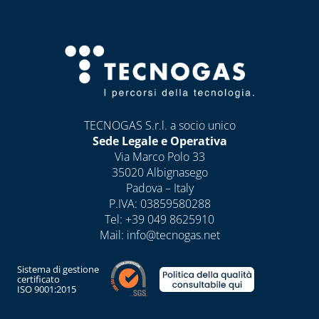
E DETERGENTI
BENDE, NASTRI E
GUARNIZIONI
FASCETTE E
NASTRO
TECNOGAS S.r.l. a socio unico
GUAINE
Sede Legale e Operativa
SPIRALATE
Via Marco Polo 33
CORRUGATE,
35020 Albignasego
ESTENSIBILI E
Padova – Italy
TERMORETRAIBILI
P.IVA: 03859580288
LEGHE SALDANTI
Tel:
+39 049 8625910
Mail:
info@tecnogas.net
POMPE SCALDA
MASSETTI
Sistema di gestione
certificato
SIGILLANTI E
ISO 9001:2015
ACCESSORI PER
SIGILLATURA