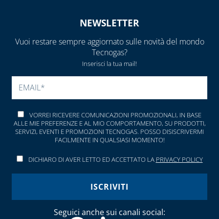
CAPITOLO 10
LAMPADE,
NEWSLETTER
FORNELLI E
BRUCIATORI
Vuoi restare sempre aggiornato sulle novità del mondo
Tecnogas?
LEGHE SALDANTI
Inserisci la tua mail!
PRODOTTI PER
SI PREGA DI LASCIARE V
SALDATURA
VORREI RICEVERE COMUNICAZIONI PROMOZIONALI, IN BASE
ALLE MIE PREFERENZE E AL MIO COMPORTAMENTO, SU PRODOTTI,
SERVIZI, EVENTI E PROMOZIONI TECNOGAS. POSSO DISISCRIVERMI
FACILMENTE IN QUALSIASI MOMENTO!
DICHIARO DI AVER LETTO ED ACCETTATO LA
PRIVACY POLICY
Seguici anche sui canali social: