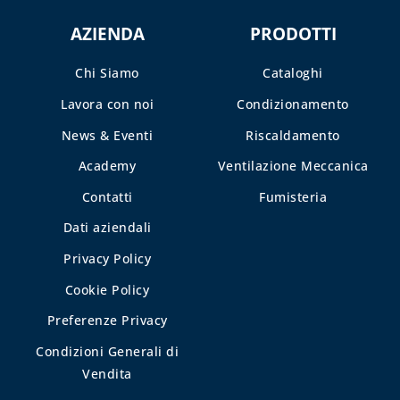
AZIENDA
PRODOTTI
TUBI E
GUARNIZIONI IN
GOMMA
Chi Siamo
Cataloghi
Lavora con noi
Condizionamento
CAPITOLO 09
News & Eventi
Riscaldamento
ACCESSORI PER
SERBATOI E
Academy
Ventilazione Meccanica
INTERCETTAZIONE
Contatti
Fumisteria
ANTINCENDIO
Dati aziendali
FILTRI, VALVOLE
ED
Privacy Policy
ELETTROVALVOLE
Cookie Policy
PER GASOLIO
Preferenze Privacy
INDICATORI DI
LIVELLO E
Condizioni Generali di
ACCESSORI
Vendita