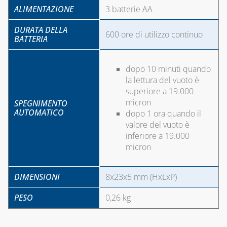
DELL'ARIA
ALIMENTAZIONE
3 batterie AA
TECNOGIUNTI
DURATA DELLA
600 ore di utilizzo continuo
TUBI FLESSIBILI
BATTERIA
PER GAS E ACQUA
dopo 10 minuti quando
CAPITOLO 06
la lettura del vuoto è
ACCESSORI
superiore a 19.000
ACQUA
micron
SPEGNIMENTO
AUTOMATICO
dopo 1 ora quando il
ADDOLCITORI,
valore del vuoto è
MISURATORI TDS,
inferiore a 19.000
DUREZZA E P8
micron
BLUE KIT LINEA
TECNOBLUE
DIMENSIONI
8x23x5 mm (HxLxP)
CARTUCCE
PESO
0,26 kg
NEUTRALIZZANTI
E POMPE DI
CONDENSA