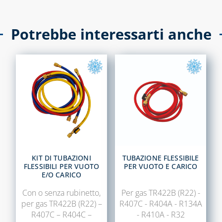
COLLETTORI
Potrebbe interessarti anche
CONTATORI PER
ACQUA
DEFANGATORI
MAGNETICI
DOSATORI DI
POLIFOSFATI
FILTRI E
CARTUCCE
FILTRANTI
KIT DI TUBAZIONI
TUBAZIONE FLESSIBILE
KIT FLESSIBILI
FLESSIBILI PER VUOTO
PER VUOTO E CARICO
ESTENSIBILI PER
E/O CARICO
ALLACCIAMENTO
Con o senza rubinetto,
Per gas TR422B (R22) -
ACQUA-GAS
per gas TR422B (R22) –
R407C - R404A - R134A
LIQUIDI
R407C – R404C –
- R410A - R32