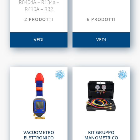
DISINCROSTANTI
R0404A – R134a –
E POMPE DI
R410A – R32
LAVAGGIO
2 PRODOTTI
6 PRODOTTI
PRESSOSTATI
RIDUTTORI DI
VEDI
VEDI
PRESSIONE
SOLARE TERMICO
VALVOLE A
FARFALLA E FILTRI
A Y
VALVOLE DI ZONA
VALVOLE
RITEGNO, FONDO
E SICUREZZA
VACUOMETRO
KIT GRUPPO
CAPITOLO 07
ELETTRONICO
MANOMETRICO