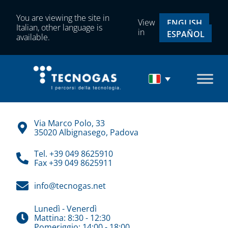
You are viewing the site in
View
ENGLISH
Italian, other language is
in
ESPAÑOL
available.
Via Marco Polo, 33
35020 Albignasego, Padova
Tel. +39 049 8625910
Fax +39 049 8625911
info@tecnogas.net
Lunedì - Venerdì
Mattina: 8:30 - 12:30
Pomeriggio: 14:00 - 18:00