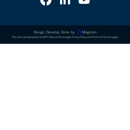
Design. Develop. Done. by
Megiston
This site is protected by reCAPTCHA and the Google
Privacy Policy
and
Terms of Service
apply.