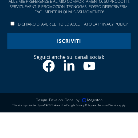
ALLE MIE PREFERENZE E AL MIO COMPORTAMENTO, SU PRODOTTI,
SERVIZI, EVENTI E PROMOZIONI TECNOGAS. POSSO DISISCRIVERMI
FACILMENTE IN QUALSIASI MOMENTO!
DICHIARO DI AVER LETTO ED ACCETTATO LA
PRIVACY POLICY
Seguici anche sui canali social:
Design. Develop. Done. by
Megiston
This site is protected by reCAPTCHA and the Google
Privacy Policy
and
Terms of Service
apply.