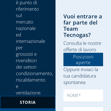
è punto di
riferimento
sul
Vuoi entrare a
mercato
far parte del
nazionale
Team
ed
Tecnogas?
internazionale
Consulta le nostre
per
offerte di lavoro
grossisti e
Posizioni
rivenditori
aperte
dei settori
Oppure inviaci la
condizionamento,
tua candidatura
riscaldamento
spontanea
e
ventilazione.
STORIA