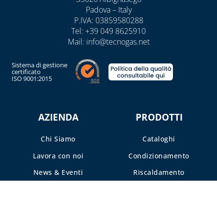
E ACCESSORI
Padova – Italy
TECNOGIUNTI
P.IVA: 03859580288
SISTEMA VMC,
Tel:
+39 049 8625910
TUBI FLESSIBILI
ASSOLO E
Mail:
info@tecnogas.net
PER GAS E ACQUA
ACCESSORI
SISTEMI DI
Sistema di gestione
CAPITOLO 06
certificato
VENTILAZIONE E
ISO 9001:2015
ACCESSORI
TRATTAMENTO
ACQUA
DELL'ARIA
ADDOLCITORI,
AZIENDA
PRODOTTI
MISURATORI TDS,
DUREZZA E P8
Chi Siamo
Cataloghi
BLUE KIT LINEA
Lavora con noi
Condizionamento
TECNOBLUE
News & Eventi
Riscaldamento
CARTUCCE
Academy
Ventilazione Meccanica
NEUTRALIZZANTI
E POMPE DI
Contatti
Fumisteria
CONDENSA