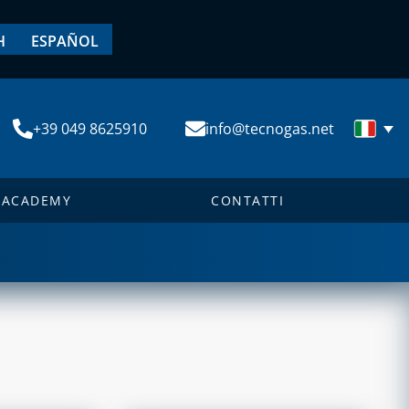
H
ESPAÑOL
+39 049 8625910
info@tecnogas.net
ACADEMY
CONTATTI