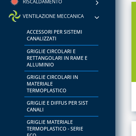
RISCALDAMENTO
®
FASTPIPE
CAPITOLO 01
VENTILAZIONE MECCANICA
CAPITOLO 02
ACCESSORI PER
SERBATOI E
ACCESSORI PER SISTEMI
ATTREZZATURA PER GAS
IMPIANTISTICA GPL
CANALIZZATI
REFRIGERANTI A3
FILTRI PER GAS
GRIGLIE CIRCOLARI E
ATTREZZATURE PER
RETTANGOLARI IN RAME E
VUOTO E CARICO
GRUPPI DI RIDUZIONE
ALLUMINIO
GPL
SISTEMI PER VUOTO E
GRIGLIE CIRCOLARI IN
CARICO
GRUPPI RIDUZIONE
MATERIALE
METANO
TERMOPLASTICO
CAPITOLO 03
REGOLATORI -
ATTREZZATURE UTENSILI
GRIGLIE E DIFFUS PER SIST
STABILIZZATORI GAS
CANALI
METANO PER
CAPITOLO 04
APPLICAZIONI CIVILI E
GRIGLIE MATERIALE
SIGILLANTI, ADDITIVI E
INDUSTRIALI
TERMOPLASTICO - SERIE
RILEVATORI DI PERDITE
ECO