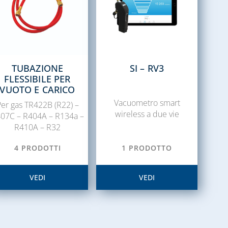
TUBAZIONE
SI – RV3
FLESSIBILE PER
VUOTO E CARICO
Vacuometro smart
er gas TR422B (R22) –
wireless a due vie
07C – R404A – R134a –
R410A – R32
4 PRODOTTI
1 PRODOTTO
VEDI
VEDI