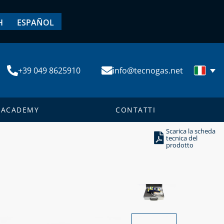
H
ESPAÑOL
+39 049 8625910
info@tecnogas.net
ACADEMY
CONTATTI
Scarica la scheda
tecnica del
prodotto