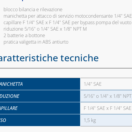
blocco bilancia e rilevazione
manichetta per attacco di servizio motocondensante 1/4" SAE
capillare F 1/4" SAE x F 1/4" SAE per bypass pompa del vuoto
riduzione 5/16" o 1/4" SAE x 1/8" NPT M
2 batterie a bottone
pratica valigetta in ABS antiurto
aratteristiche tecniche
ANICHETTA
1/4" SAE
IDUZIONE
5/16" o 1/4" x 1/8" NP
APILLARE
F 1/4" SAE x F 1/4" SAE
ESO
1,5 kg