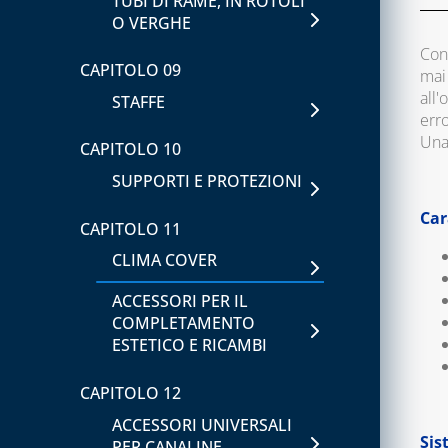
TUBI DI RAME, IN ROTOLI
O VERGHE
Co
CAPITOLO 09
mai 
all'
STAFFE
err
Una 
CAPITOLO 10
SUPPORTI E PROTEZIONI
Car
CAPITOLO 11
CLIMA COVER
ACCESSORI PER IL
COMPLETAMENTO
ESTETICO E RICAMBI
CAPITOLO 12
ACCESSORI UNIVERSALI
Sis
PER CANALINE