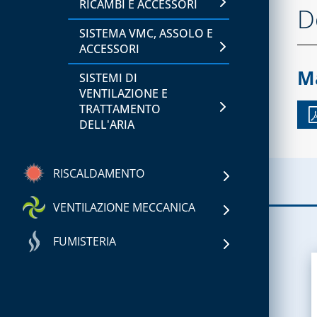
RICAMBI E ACCESSORI
D
SISTEMA VMC, ASSOLO E
ACCESSORI
M
SISTEMI DI
VENTILAZIONE E
TRATTAMENTO
DELL'ARIA
RISCALDAMENTO
CAPITOLO 01
VENTILAZIONE MECCANICA
ACCESSORI PER
FUMISTERIA
SERBATOI E
ACCESSORI PER SISTEMI
IMPIANTISTICA GPL
CANALIZZATI
CAPITOLO 01
FILTRI PER GAS
GRIGLIE CIRCOLARI E
SISTEMA FLESSIBILE
RETTANGOLARI IN RAME E
MONOPARETE PER
GRUPPI DI RIDUZIONE