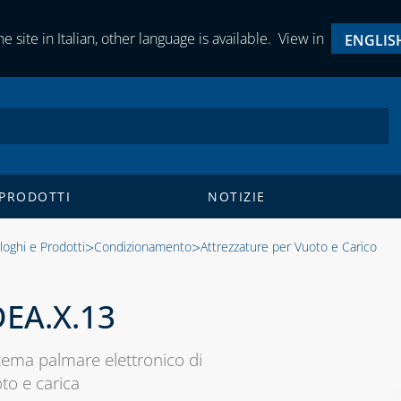
e site in Italian, other language is available.
View in
ENGLIS
 PRODOTTI
NOTIZIE
>
>
loghi e Prodotti
Condizionamento
Attrezzature per Vuoto e Carico
DEA.X.13
tema palmare elettronico di
to e carica