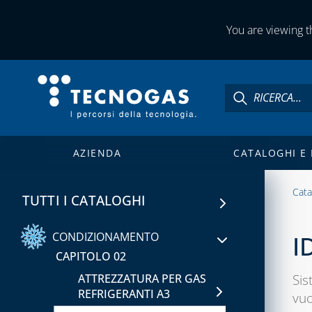
You are viewing th
AZIENDA
CATALOGHI E
Cata
TUTTI I CATALOGHI
CAPITOLO 01
®
FASTPIPE
CONDIZIONAMENTO
I
CAPITOLO 02
Sis
ATTREZZATURA PER GAS
REFRIGERANTI A3
vuo