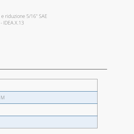
 e riduzione 5/16" SAE
 - IDEA.X.13
T M