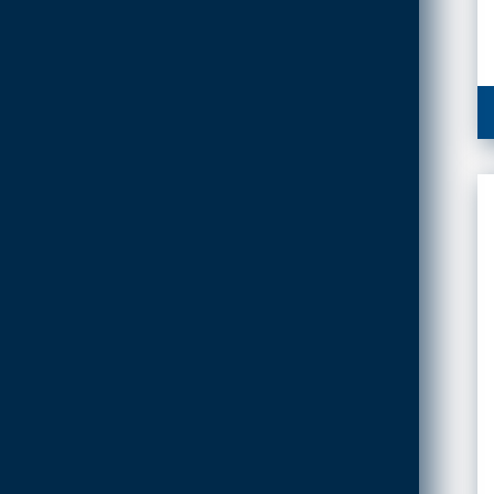
FILTRI E CARTUCCE
FILTRANTI
KIT FLESSIBILI
ESTENSIBILI PER
ALLACCIAMENTO
ACQUA-GAS
LIQUIDI
DISINCROSTANTI E
POMPE DI LAVAGGIO
PRESSOSTATI
RIDUTTORI DI
PRESSIONE
SOLARE TERMICO
VALVOLE A FARFALLA E
FILTRI A Y