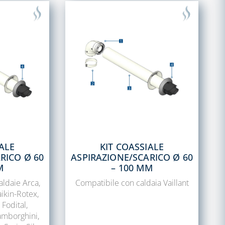
IALE
KIT COASSIALE
RICO Ø 60
ASPIRAZIONE/SCARICO Ø 60
M
– 100 MM
aldaie Arca,
Compatibile con caldaia Vaillant
aikin-Rotex,
 Fodital,
Lamborghini,