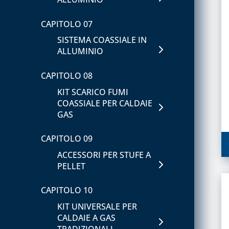
ACCESSORI PER IL
RILEVATORI FUGHE GAS
COMPLETAMENTO
E ANTINCENDIO
CAPITOLO 07
ESTETICO E RICAMBI
SISTEMA COASSIALE IN
CAPITOLO 04
ALLUMINIO
CAPITOLO 12
CONTATORI GAS,
ACCESSORI UNIVERSALI
MENSOLE E ACCESSORI
CAPITOLO 08
PER CANALINE
PER CONTATORI
KIT SCARICO FUMI
CANALINA AFRIKA E
COASSIALE PER CALDAIE
ISPEZIONE E
ACCESSORI
GAS
CONTROLLO
COMBUSTIONE
CANALINA ART-ECO AD
CAPITOLO 09
ACCESSORI
MANOMETRI PER
ACCESSORI PER STUFE A
ACQUA/GAS E
PELLET
CANALINA VENERE E
TERMOMETRI
ACCESSORI
CAPITOLO 10
TERMOSTATI E
CANALINE EVA, SONIA E
CRONOTERMOSTATI
KIT UNIVERSALE PER
ACCESSORI
CALDAIE A GAS
VALVOLE DI SICUREZZA