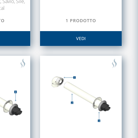
 Savio, Sile,
al
TO
1 PRODOTTO
VEDI