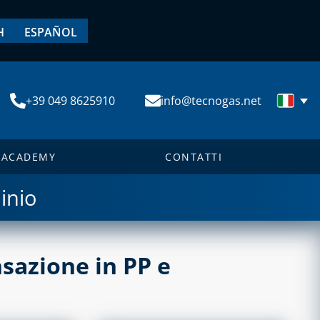
H
ESPAÑOL
+39 049 8625910
info@tecnogas.net
ACADEMY
CONTATTI
inio
sazione in PP e