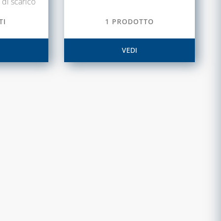
 di scarico
TI
1 PRODOTTO
VEDI