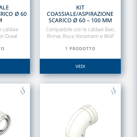
IALE
KIT
RICO Ø 60
COASSIALE/ASPIRAZIONE
M
SCARICO Ø 60 – 100 MM
e caldaie
Compatibile con le caldaie Baxi,
er Duval
Rinnai, Roca, Viessmann e Wolf
TO
1 PRODOTTO
VEDI