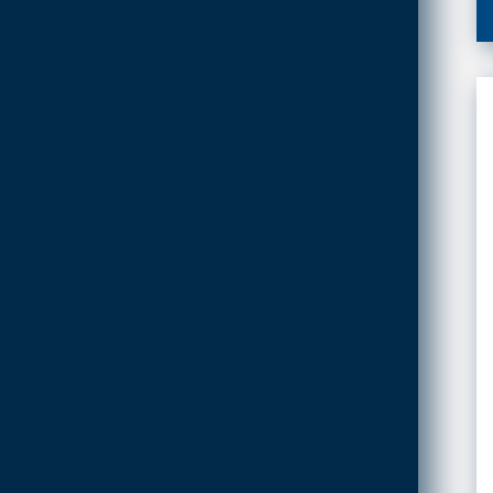
ADDOLCITORI,
MISURATORI TDS,
DUREZZA E P8
BLUE KIT LINEA
TECNOBLUE
CARTUCCE
NEUTRALIZZANTI E
POMPE DI CONDENSA
COLLETTORI
CONTATORI PER ACQUA
DEFANGATORI
MAGNETICI
DOSATORI DI
POLIFOSFATI