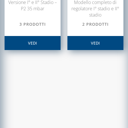
Versione I° e II° Stadio –
Modello completo di
E ACCESSORI
ACQUA
P2 35 mbar
regolatore I° stadio e II°
SISTEMA VMC,
stadio
ADDOLCITORI,
ASSOLO E
MISURATORI TDS,
3 PRODOTTI
2 PRODOTTI
ACCESSORI
DUREZZA E P8
SISTEMI DI
BLUE KIT LINEA
VEDI
VEDI
VENTILAZIONE E
TECNOBLUE
TRATTAMENTO
CARTUCCE
DELL'ARIA
NEUTRALIZZANTI
E POMPE DI
CONDENSA
COLLETTORI
CONTATORI PER
ACQUA
DEFANGATORI
MAGNETICI