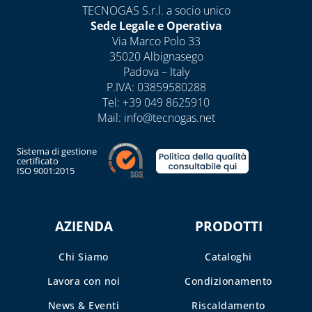
SOLARE TERMICO
TECNOGAS S.r.l. a socio unico
Sede Legale e Operativa
VALVOLE A
Via Marco Polo 33
FARFALLA E FILTRI
35020 Albignasego
A Y
Padova – Italy
P.IVA: 03859580288
VALVOLE DI ZONA
Tel:
+39 049 8625910
VALVOLE
Mail:
info@tecnogas.net
RITEGNO, FONDO
E SICUREZZA
Sistema di gestione
certificato
ISO 9001:2015
CAPITOLO 07
CASSETTE E
SPORTELLI PER
AZIENDA
PRODOTTI
CONTATORI
ACQUA E
Chi Siamo
Cataloghi
INTERCETTAZIONE
Lavora con noi
Condizionamento
CASSETTE E
SPORTELLI PER
News & Eventi
Riscaldamento