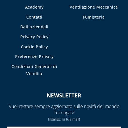
CONTATORI GAS
Academy
Ventilazione Meccanica
CASSETTE PER
Contatti
Fumisteria
CONTATORI
ELETTRICI
Dati aziendali
CASSETTE PER
Privacy Policy
INTERCETTAZIONE
Cookie Policy
DI GAS E ACQUA
Preferenze Privacy
CAPITOLO 08
Condizioni Generali di
ANTIGELO,
Vendita
DISINCROSTANTI
E DETERGENTI
BENDE, NASTRI E
NEWSLETTER
GUARNIZIONI
Vuoi restare sempre aggiornato sulle novità del mondo
FASCETTE E
Tecnogas?
NASTRO
Inserisci la tua mail!