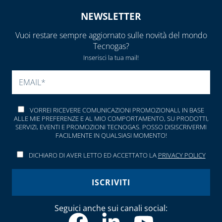
CAPITOLO 10
NEWSLETTER
LAMPADE,
FORNELLI E
Vuoi restare sempre aggiornato sulle novità del mondo
BRUCIATORI
Tecnogas?
Inserisci la tua mail!
LEGHE SALDANTI
SI PREGA DI LASCIARE V
PRODOTTI PER
SALDATURA
VORREI RICEVERE COMUNICAZIONI PROMOZIONALI, IN BASE
ALLE MIE PREFERENZE E AL MIO COMPORTAMENTO, SU PRODOTTI,
SERVIZI, EVENTI E PROMOZIONI TECNOGAS. POSSO DISISCRIVERMI
FACILMENTE IN QUALSIASI MOMENTO!
DICHIARO DI AVER LETTO ED ACCETTATO LA
PRIVACY POLICY
Seguici anche sui canali social: