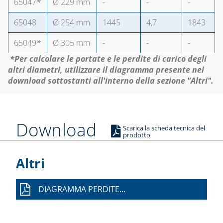
65047
*
Ø 229 mm
-
-
-
TECNOGIUNTI
65048
Ø 254 mm
1445
4,7
1843
TUBI FLESSIBILI
65049
*
Ø 305 mm
-
-
-
PER GAS E ACQUA
*Per calcolare le portate e le perdite di carico degli
CAPITOLO 06
altri diametri, utilizzare il diagramma
presente nei
download
sottostanti all'interno della sezione "Altri".
ACCESSORI
ACQUA
ADDOLCITORI,
Download
MISURATORI TDS,
Scarica la scheda tecnica del
DUREZZA E P8
prodotto
BLUE KIT LINEA
Altri
TECNOBLUE
CARTUCCE
DIAGRAMMA PERDITE...
NEUTRALIZZANTI
E POMPE DI
CONDENSA