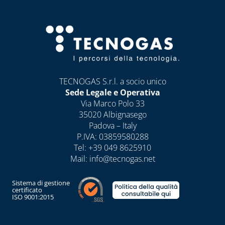
E DETERGENTI
BENDE, NASTRI E
GUARNIZIONI
FASCETTE E
NASTRO
TECNOGAS S.r.l. a socio unico
GUAINE
Sede Legale e Operativa
SPIRALATE
Via Marco Polo 33
CORRUGATE,
35020 Albignasego
ESTENSIBILI E
Padova – Italy
TERMORETRAIBILI
P.IVA: 03859580288
Tel:
+39 049 8625910
LEGHE SALDANTI
Mail:
info@tecnogas.net
POMPE SCALDA
MASSETTI
Sistema di gestione
certificato
ISO 9001:2015
SIGILLANTI E
ACCESSORI PER
SIGILLATURA