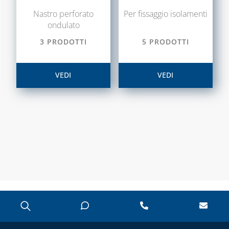
CASSETTE E
Nastro perforato
Per fissaggio isolamenti
SPORTELLI PER
ondulato
CONTATORI
ACQUA E
3 PRODOTTI
5 PRODOTTI
INTERCETTAZIONE
CASSETTE E
VEDI
VEDI
SPORTELLI PER
CONTATORI GAS
CASSETTE PER
CONTATORI
ELETTRICI
CASSETTE PER
INTERCETTAZIONE
DI GAS E ACQUA
CAPITOLO 08
ANTIGELO,
DISINCROSTANTI