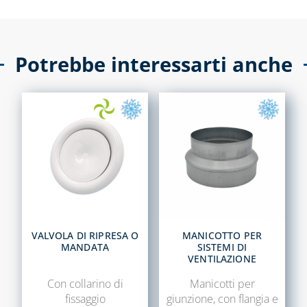
COLLETTORI
CONTATORI PER
Potrebbe interessarti anche
ACQUA
DEFANGATORI
MAGNETICI
DOSATORI DI
POLIFOSFATI
FILTRI E
CARTUCCE
FILTRANTI
KIT FLESSIBILI
VALVOLA DI RIPRESA O
MANICOTTO PER
ESTENSIBILI PER
MANDATA
SISTEMI DI
ALLACCIAMENTO
VENTILAZIONE
ACQUA-GAS
Con collarino di
Manicotti per
LIQUIDI
fissaggio
giunzione, con flangia e