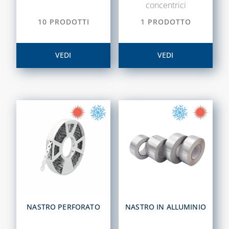
DISINCROSTANTI
concentrici
E POMPE DI
10 PRODOTTI
1 PRODOTTO
LAVAGGIO
PRESSOSTATI
VEDI
VEDI
RIDUTTORI DI
PRESSIONE
SOLARE TERMICO
VALVOLE A
FARFALLA E FILTRI
A Y
VALVOLE DI ZONA
VALVOLE
RITEGNO, FONDO
E SICUREZZA
NASTRO PERFORATO
NASTRO IN ALLUMINIO
CAPITOLO 07