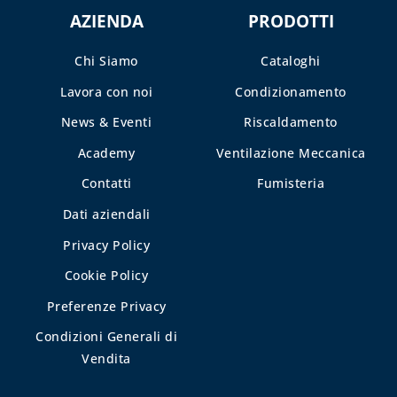
AZIENDA
PRODOTTI
TUBI E
GUARNIZIONI IN
Chi Siamo
Cataloghi
GOMMA
Lavora con noi
Condizionamento
CAPITOLO 09
News & Eventi
Riscaldamento
ACCESSORI PER
Academy
Ventilazione Meccanica
SERBATOI E
INTERCETTAZIONE
Contatti
Fumisteria
ANTINCENDIO
Dati aziendali
FILTRI, VALVOLE
Privacy Policy
ED
ELETTROVALVOLE
Cookie Policy
PER GASOLIO
Preferenze Privacy
INDICATORI DI
Condizioni Generali di
LIVELLO E
Vendita
ACCESSORI