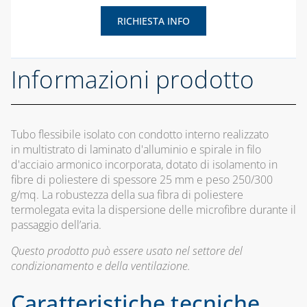
VAPORIZZATORI
SISTEMA
CAPITOLO 04
PER GPL
COASSIALE 
RICHIESTA INFO
ACCESSORI
CONDENSAZ
PER PLENUM
IN PVC E PP
CAPITOLO 02
DIREZIONALI
CENTRALINE,
Informazioni prodotto
CAPITOLO 04
DIFF LIN PER
MANICHETTE E
PLENUM DI
RACCORDERIA
SISTEMA
DISTRIBUZ
COASSIALE
FLANGE IN
UNIVERSAL
Tubo flessibile isolato con condotto interno realizzato
ACCIAIO PER
CAPITOLO 05
PER
in multistrato di laminato d'alluminio e spirale in filo
ACQUA E GAS
CONDENSAZ
BARRIERE
d'acciaio armonico incorporata, dotato di isolamento in
IN PP E PP
D'ARIA
fibre di poliestere di spessore 25 mm e peso 250/300
RACCORDERIA
g/mq. La robustezza della sua fibra di poliestere
PER GAS
SISTEMA
CAPITOLO 06
termolegata evita la dispersione delle microfibre durante il
SDOPPIATO
RUBINETTI E
passaggio dell’aria.
CANALINA
PER
VALVOLE PER GAS
AIR-FLOW E
CONDENSAZ
Questo prodotto può essere usato nel settore del
ACCESSORI
IN PP
condizionamento e della ventilazione.
CAPITOLO 03
ELETTROVALVOLE
CAPITOLO 05
Caratteristiche tecniche
PER ACQUA