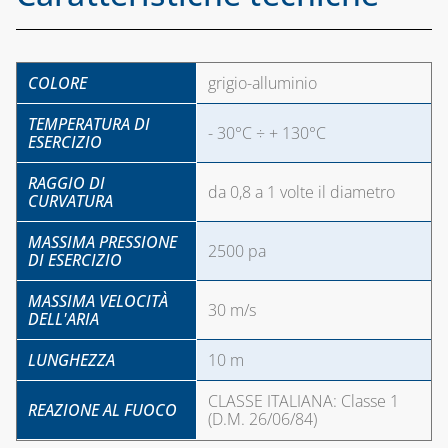
SISTEMA
COASSIALE 
ELETTROVALVOLE
CONDENSAZ
PER GAS
IN PP E
COLORE
grigio-alluminio
RILEVATORI
ALLUMINIO
FUGHE GAS E
TEMPERATURA DI
- 30°C ÷ + 130°C
ANTINCENDIO
CAPITOLO 06
ESERCIZIO
SISTEMA
CAPITOLO 04
RAGGIO DI
da 0,8 a 1 volte il diametro
SDOPPIATO 
CURVATURA
CONTATORI GAS,
ALLUMINIO
MENSOLE E
MASSIMA PRESSIONE
2500 pa
ACCESSORI PER
DI ESERCIZIO
CAPITOLO 07
CONTATORI
SISTEMA
MASSIMA VELOCITÀ
30 m/s
COASSIALE 
ISPEZIONE E
DELL'ARIA
ALLUMINIO
CONTROLLO
LUNGHEZZA
COMBUSTIONE
10 m
CAPITOLO 08
MANOMETRI PER
CLASSE ITALIANA: Classe 1
REAZIONE AL FUOCO
KIT SCARIC
(D.M. 26/06/84)
ACQUA/GAS E
FUMI
TERMOMETRI