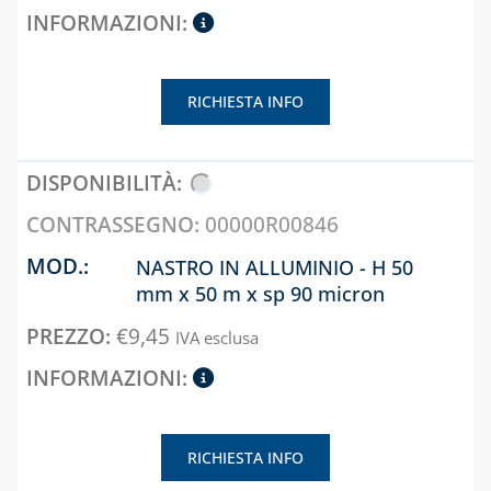
COASSIALE 
SOLARE TERMICO
CALDAIE GA
VALVOLE A
CAPITOLO 09
FARFALLA E FILTRI
RICHIESTA INFO
A Y
ACCESSORI 
STUFE A PE
VALVOLE DI ZONA
CAPITOLO 10
VALVOLE
RITEGNO, FONDO
KIT
00000R00846
E SICUREZZA
UNIVERSAL
NASTRO IN ALLUMINIO - H 50
PER CALDAI
mm x 50 m x sp 90 micron
GAS
CAPITOLO 07
TRADIZIONA
CASSETTE E
€
9,45
IVA esclusa
SPORTELLI PER
TUBO
CONTATORI
FLESSIBILE 
ACQUA E
ACCIAIO IN
INTERCETTAZIONE
ALLUMINIO
RICHIESTA INFO
CASSETTE E