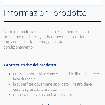
SPORTELLI PER
CONTATORI GAS
Informazioni prodotto
CASSETTE PER
CONTATORI
ELETTRICI
Nastro autoadesivo in alluminio e alluminio retinato
CASSETTE PER
progettato per il fissaggio, isolamento e protezione negli
INTERCETTAZIONE
impianti di riscaldamento, ventilazione e
DI GAS E ACQUA
condizionamento.
CAPITOLO 08
ANTIGELO,
Caratteristiche del prodotto
DISINCROSTANTI
E DETERGENTI
utilizzato per la giunzione dei feltri in fibra di vetro e
lana di roccia
BENDE, NASTRI E
la superficie dove viene applicato il nastro deve
GUARNIZIONI
essere sgrassata e asciutta
retinato rinforzato con fibre di vetro
FASCETTE E
NASTRO