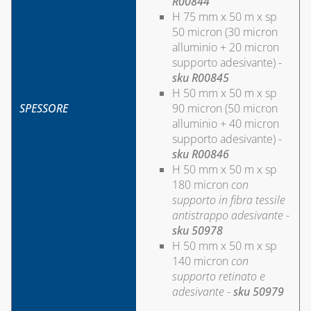
R00844
SERBATOI E
H 75 mm x 50 m x sp
INTERCETTAZIONE
50 micron (30 micron
ANTINCENDIO
alluminio + 20 micron
supporto adesivante) -
FILTRI, VALVOLE
sku R00845
ED
H 50 mm x 50 m x sp
ELETTROVALVOLE
SPESSORE
90 micron (50 micron
PER GASOLIO
alluminio + 40 micron
supporto adesivante) -
INDICATORI DI
sku R00846
LIVELLO E
H 50 mm x 50 m x sp
ACCESSORI
180 micron
con
supporto in fibra tessile
CAPITOLO 10
antistrappo adesivante
-
LAMPADE,
sku 50978
FORNELLI E
H 50 mm x 50 m x sp
BRUCIATORI
140 micron
con
supporto retinato e
LEGHE SALDANTI
adesivante
-
sku 50979
PRODOTTI PER