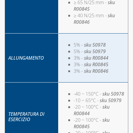
≥ 65 N/25 mm -
sku
R00845
≥ 40 N/25 mm -
sku
R00846
5% -
sku 50978
5% -
sku 50979
ALLUNGAMENTO
3% -
sku R00844
3% -
sku R00845
3% -
sku R00846
-40 ~ 150°C -
sku 50978
-10 ~ 65°C -
sku 50979
-20 ~ 100°C -
sku
R00844
TEMPERATURA DI
ESERCIZIO
-20 ~ 100°C -
sku
R00845