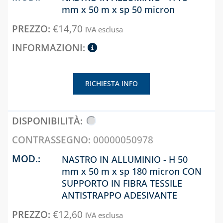
SISTEMA
mm x 50 m x sp 50 micron
DOSATORI DI
COASSIALE 
POLIFOSFATI
CONDENSAZ
€
14,70
IVA esclusa
IN PP E
FILTRI E
ALLUMINIO
CARTUCCE
FILTRANTI
CAPITOLO 06
KIT FLESSIBILI
RICHIESTA INFO
SISTEMA
ESTENSIBILI PER
SDOPPIATO 
ALLACCIAMENTO
ALLUMINIO
ACQUA-GAS
CAPITOLO 07
LIQUIDI
00000050978
DISINCROSTANTI
SISTEMA
E POMPE DI
COASSIALE 
NASTRO IN ALLUMINIO - H 50
LAVAGGIO
ALLUMINIO
mm x 50 m x sp 180 micron CON
SUPPORTO IN FIBRA TESSILE
PRESSOSTATI
CAPITOLO 08
ANTISTRAPPO ADESIVANTE
RIDUTTORI DI
KIT SCARIC
€
12,60
PRESSIONE
FUMI
IVA esclusa