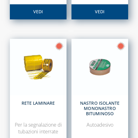
E ACCESSORI
VEDI
VEDI
SISTEMA VMC,
ASSOLO E
ACCESSORI
SISTEMI DI
VENTILAZIONE E
TRATTAMENTO
DELL'ARIA
RETE LAMINARE
NASTRO ISOLANTE
MONONASTRO
BITUMINOSO
Per la segnalazione di
Autoadesivo
tubazioni interrate