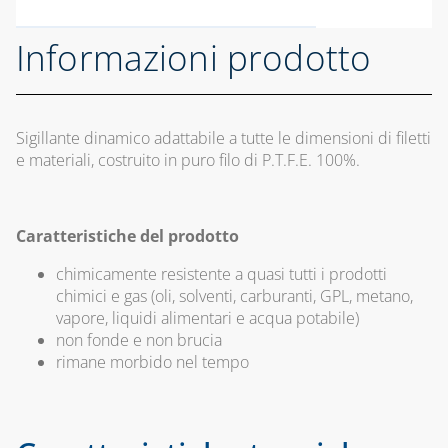
SISTEMA
PRODOTTI PER
CAPITOLO 04
REFRIGERANTE
COASSIALE 
SALDATURA
ACCESSORI
Informazioni prodotto
CONDENSAZ
BOMBOLE
PER PLENUM
IN PVC E PP
VUOTE E
DIREZIONALI
ACCESSORI
CAPITOLO 04
DIFF LIN PER
CAPITOLO 08
PLENUM DI
Sigillante dinamico adattabile a tutte le dimensioni di filetti
SISTEMA
DISTRIBUZ
e materiali, costruito in puro filo di P.T.F.E. 100%.
COASSIALE
RACCORDERIA
UNIVERSAL
IN RAME E
CAPITOLO 05
PER
OTTONE
CONDENSAZ
BARRIERE
Caratteristiche del prodotto
TUBI DI RAME,
IN PP E PP
D'ARIA
IN ROTOLI O
chimicamente resistente a quasi tutti i prodotti
SISTEMA
VERGHE
chimici e gas (oli, solventi, carburanti, GPL, metano,
CAPITOLO 06
SDOPPIATO
vapore, liquidi alimentari e acqua potabile)
CANALINA
PER
CAPITOLO 09
non fonde e non brucia
AIR-FLOW E
CONDENSAZ
rimane morbido nel tempo
STAFFE
ACCESSORI
IN PP
CAPITOLO 10
CAPITOLO 05
SUPPORTI E