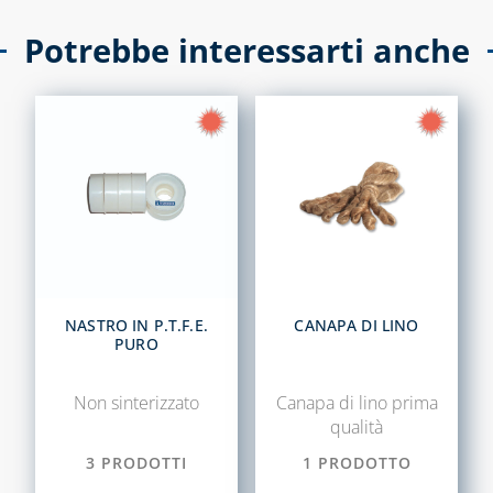
COASSIALE 
CANALINA ART-
CALDAIE GA
ECO AD
Potrebbe interessarti anche
ACCESSORI
CAPITOLO 09
CANALINA
ACCESSORI 
VENERE E
STUFE A PE
ACCESSORI
CAPITOLO 10
CANALINE EVA,
SONIA E
KIT
ACCESSORI
UNIVERSAL
PER CALDAI
CAPITOLO 13
GAS
TRADIZIONA
ACCESSORI PER
NASTRO IN P.T.F.E.
CANAPA DI LINO
PURO
SCARICO
TUBO
CONDENSA
FLESSIBILE 
Non sinterizzato
Canapa di lino prima
ACCIAIO IN
CAPITOLO 14
qualità
ALLUMINIO
BARRIERE
3 PRODOTTI
1 PRODOTTO
D'ARIA, RICAMBI