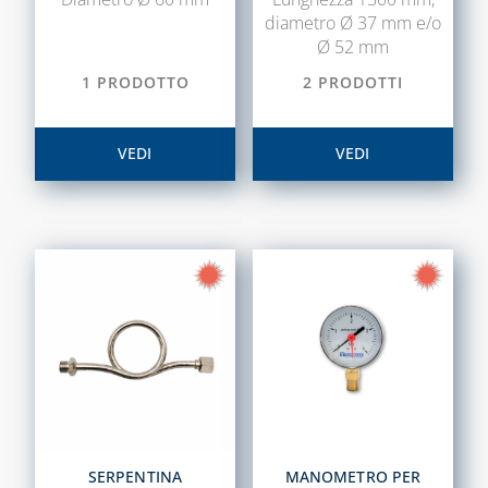
TUBI E
diametro Ø 37 mm e/o
GUARNIZIONI IN
Ø 52 mm
GOMMA
1 PRODOTTO
2 PRODOTTI
CAPITOLO 09
ACCESSORI PER
VEDI
VEDI
SERBATOI E
INTERCETTAZIONE
ANTINCENDIO
FILTRI, VALVOLE
ED
ELETTROVALVOLE
PER GASOLIO
INDICATORI DI
LIVELLO E
ACCESSORI
CAPITOLO 10
SERPENTINA
MANOMETRO PER