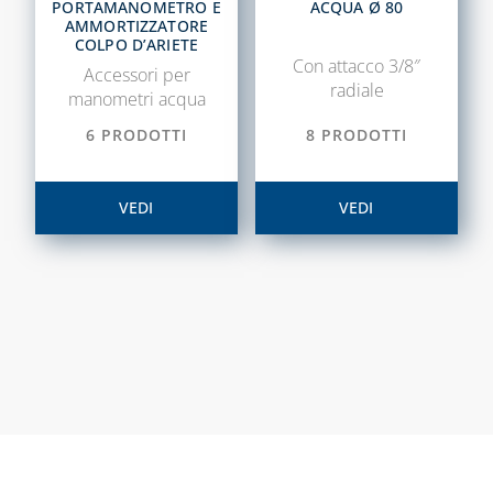
PORTAMANOMETRO E
ACQUA Ø 80
LAMPADE,
AMMORTIZZATORE
FORNELLI E
COLPO D’ARIETE
BRUCIATORI
Con attacco 3/8″
Accessori per
radiale
manometri acqua
LEGHE SALDANTI
6 PRODOTTI
8 PRODOTTI
PRODOTTI PER
SALDATURA
VEDI
VEDI