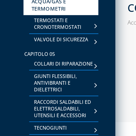
ACQUA/GAS E
C
CAPITOLO 02
TERMOMETRI
ATTREZZATURA PER GAS
TERMOSTATI E
REFRIGERANTI A3
Acc
CRONOTERMOSTATI
ATTREZZATURE PER
VALVOLE DI SICUREZZA
VUOTO E CARICO
SISTEMI PER VUOTO E
CAPITOLO 05
CARICO
COLLARI DI RIPARAZIONE
CAPITOLO 03
GIUNTI FLESSIBILI,
ANTIVIBRANTI E
ATTREZZATURE UTENSILI
DIELETTRICI
CAPITOLO 04
RACCORDI SALDABILI ED
SIGILLANTI, ADDITIVI E
ELETTROSALDABILI,
RILEVATORI DI PERDITE
UTENSILI E ACCESSORI
TECNOGIUNTI
CAPITOLO 05