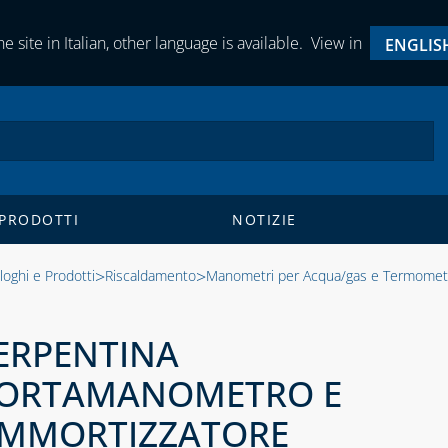
e site in Italian, other language is available.
View in
ENGLIS
 PRODOTTI
NOTIZIE
>
>
loghi e Prodotti
Riscaldamento
Manometri per Acqua/gas e Termomet
ERPENTINA
ORTAMANOMETRO E
MMORTIZZATORE