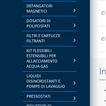
DEFANGATORI
RACCORDERIA IN RAME E
MAGNETICI
OTTONE
DOSATORI DI
TUBI DI RAME, IN ROTOLI
POLIFOSFATI
O VERGHE
FILTRI E CARTUCCE
CAPITOLO 09
FILTRANTI
STAFFE
KIT FLESSIBILI
ESTENSIBILI PER
CAPITOLO 10
ALLACCIAMENTO
SUPPORTI E PROTEZIONI
ACQUA-GAS
I
LIQUIDI
CAPITOLO 11
DISINCROSTANTI E
CLIMA COVER
POMPE DI LAVAGGIO
ACCESSORI PER IL
PRESSOSTATI
COMPLETAMENTO
ESTETICO E RICAMBI
RIDUTTORI DI