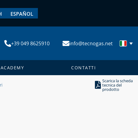
H
ESPAÑOL
+39 049 8625910
info@tecnogas.net
ACADEMY
CONTATTI
Scarica la scheda
ri
tecnica del
prodotto