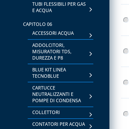
STRUMENTI DI MISURA,
TUBI FLESSIBILI PER GAS
TEMPERATURA E
E ACQUA
UMIDITÀ
CAPITOLO 06
CAPITOLO 06
ACCESSORI ACQUA
LAVAGGIO E
IGIENIZZAZIONE
ADDOLCITORI,
IMPIANTI
MISURATORI TDS,
DUREZZA E P8
CAPITOLO 07
BLUE KIT LINEA
ACCESSORI PER
TECNOBLUE
BOMBOLE GAS
CARTUCCE
BOMBOLE E GAS
NEUTRALIZZANTI E
REFRIGERANTE
POMPE DI CONDENSA
BOMBOLE VUOTE E
COLLETTORI
ACCESSORI
CONTATORI PER ACQUA
CAPITOLO 08