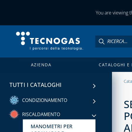
CAPITOLO 03
ELETTROVALVOLE PER
You are viewing th
ACQUA
ELETTROVALVOLE PER
GAS
RILEVATORI FUGHE GAS
E ANTINCENDIO
AZIENDA
CATALOGHI E
CAPITOLO 04
CONTATORI GAS,
Cata
MENSOLE E ACCESSORI
TUTTI I CATALOGHI
PER CONTATORI
CONDIZIONAMENTO
S
ISPEZIONE E
CONTROLLO
P
CAPITOLO 01
RISCALDAMENTO
COMBUSTIONE
®
FASTPIPE
A
MANOMETRI PER