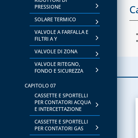
C
PRESSIONE
CAPITOLO 12
SOLARE TERMICO
ACCESSORI UNIVERSALI
PER CANALINE
VALVOLE A FARFALLA E
FILTRI A Y
CANALINA AFRIKA E
ACCESSORI
VALVOLE DI ZONA
CANALINA ART-ECO AD
VALVOLE RITEGNO,
ACCESSORI
FONDO E SICUREZZA
CANALINA VENERE E
CAPITOLO 07
ACCESSORI
CASSETTE E SPORTELLI
CANALINE EVA, SONIA E
PER CONTATORI ACQUA
ACCESSORI
E INTERCETTAZIONE
CAPITOLO 13
CASSETTE E SPORTELLI
PER CONTATORI GAS
ACCESSORI PER SCARICO
CONDENSA