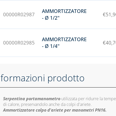
AMMORTIZZATORE
00000R02987
€
51,9
- Ø 1/2"
AMMORTIZZATORE
00000R02985
€
40,7
- Ø 1/4"
nformazioni prodotto
Serpentina portamanometro
utilizzata per ridurre la temp
di calore, preservandolo anche da colpi d'ariete.
Ammortizzatore colpo d'ariete per manometri PN16.