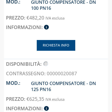
ELETTROVALVOLE
GIUNTO COMPENSATORE - DN
PER GASOLIO
100 PN16
INDICATORI DI
€
482,20
IVA esclusa
LIVELLO E
ACCESSORI
CAPITOLO 10
LAMPADE,
RICHIESTA INFO
FORNELLI E
BRUCIATORI
LEGHE SALDANTI
00000020087
PRODOTTI PER
SALDATURA
GIUNTO COMPENSATORE - DN
125 PN16
€
625,35
IVA esclusa