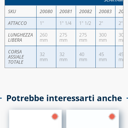
SKU
20080
20081
20082
20083
200
ATTACCO
1"
1" 1/4
1" 1/2
2"
2" 1
LUNGHEZZA
260
275
275
300
300
LIBERA
mm
mm
mm
mm
mm
CORSA
32
32
40
45
45
ASSIALE
mm
mm
mm
mm
mm
TOTALE
Potrebbe interessarti anche