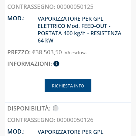
INTERCETTAZIONE
00000050125
CASSETTE E
VAPORIZZATORE PER GPL
SPORTELLI PER
ELETTRICO Mod. FEED-OUT -
CONTATORI GAS
PORTATA 400 kg/h - RESISTENZA
CASSETTE PER
64 kW
CONTATORI
€
38.503,50
ELETTRICI
IVA esclusa
CASSETTE PER
INTERCETTAZIONE
DI GAS E ACQUA
RICHIESTA INFO
CAPITOLO 08
ANTIGELO,
DISINCROSTANTI
E DETERGENTI
00000050126
BENDE, NASTRI E
GUARNIZIONI
VAPORIZZATORE PER GPL