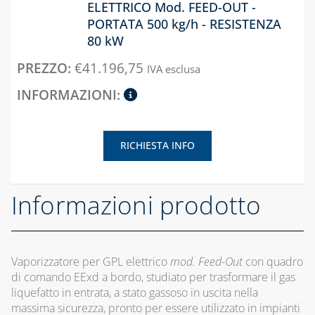
ELETTRICO Mod. FEED-OUT -
FASCETTE E
PORTATA 500 kg/h - RESISTENZA
NASTRO
80 kW
GUAINE
€
41.196,75
IVA esclusa
SPIRALATE
CORRUGATE,
ESTENSIBILI E
TERMORETRAIBILI
LEGHE SALDANTI
RICHIESTA INFO
POMPE SCALDA
MASSETTI
Informazioni prodotto
SIGILLANTI E
ACCESSORI PER
SIGILLATURA
Vaporizzatore per GPL elettrico
mod. Feed-Out
con quadro
TUBI E
di comando EExd a bordo, studiato per trasformare il gas
GUARNIZIONI IN
liquefatto in entrata, a stato gassoso in uscita nella
GOMMA
massima sicurezza, pronto per essere utilizzato in impianti