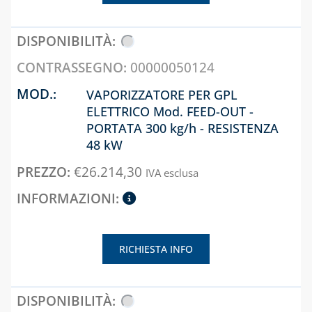
E ACCESSORI
RIDUTTORI DI
SISTEMA VMC,
PRESSIONE
ASSOLO E
SOLARE TERMICO
ACCESSORI
00000050124
VALVOLE A
SISTEMI DI
VAPORIZZATORE PER GPL
FARFALLA E FILTRI
VENTILAZIONE E
ELETTRICO Mod. FEED-OUT -
A Y
TRATTAMENTO
PORTATA 300 kg/h - RESISTENZA
DELL'ARIA
48 kW
VALVOLE DI ZONA
€
26.214,30
VALVOLE
IVA esclusa
RITEGNO, FONDO
E SICUREZZA
CAPITOLO 07
RICHIESTA INFO
CASSETTE E
SPORTELLI PER
CONTATORI
ACQUA E