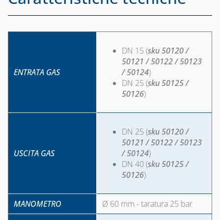
LEGHE SALDANTI
PRODOTTI PER
SALDATURA
DN 15 (
sku 50120 /
50121 / 50122 / 50123
ENTRATA GAS
/ 50124
)
DN 25 (
sku 50125 /
50126
)
DN 25 (
sku 50120 /
50121 / 50122 / 50123
USCITA GAS
/ 50124
)
DN 40 (
sku 50125 /
50126
)
MANOMETRO
Ø 60 mm - taratura 25 bar