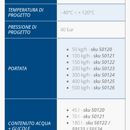
TEMPERATURA DI
- 40°C ÷ + 120°C
PROGETTO
PRESSIONE DI
40 bar
PROGETTO
50 kg/h -
sku 50120
100 kg/h -
sku 50121
150 kg/h -
sku 50122
PORTATA
200 kg/h -
sku 50123
300 kg/h -
sku 50124
400 kg/h -
sku 50125
500 kg/h -
sku 50126
45 l -
sku 50120
70 l -
sku 50121
180 l -
sku 50122 /
CONTENUTO ACQUA
+ GLICOLE
50123 / 50124