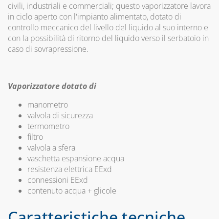
civili, industriali e commerciali; questo vaporizzatore lavora
CAPITOLO 09
in ciclo aperto con l'impianto alimentato, dotato di
controllo meccanico del livello del liquido al suo interno e
ACCESSORI PER
con la possibilità di ritorno del liquido verso il serbatoio in
SERBATOI E
caso di sovrapressione.
INTERCETTAZIONE
ANTINCENDIO
FILTRI, VALVOLE
Vaporizzatore dotato di
ED
ELETTROVALVOLE
manometro
PER GASOLIO
valvola di sicurezza
termometro
INDICATORI DI
filtro
LIVELLO E
valvola a sfera
ACCESSORI
vaschetta espansione acqua
resistenza elettrica EExd
CAPITOLO 10
connessioni EExd
LAMPADE,
contenuto acqua + glicole
FORNELLI E
BRUCIATORI
Caratteristiche tecniche