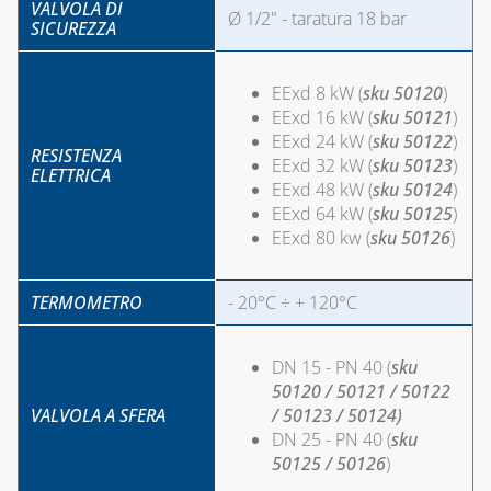
VALVOLA DI
Ø 1/2" - taratura 18 bar
SICUREZZA
EExd 8 kW (
sku 50120
)
EExd 16 kW (
sku 50121
)
EExd 24 kW (
sku 50122
)
RESISTENZA
EExd 32 kW (
sku 50123
)
ELETTRICA
EExd 48 kW (
sku 50124
)
EExd 64 kW (
sku 50125
)
EExd 80 kw (
sku 50126
)
TERMOMETRO
- 20°C ÷ + 120°C
DN 15 - PN 40 (
sku
50120 / 50121 / 50122
VALVOLA A SFERA
/ 50123 / 50124)
DN 25 - PN 40 (
sku
50125 / 50126
)