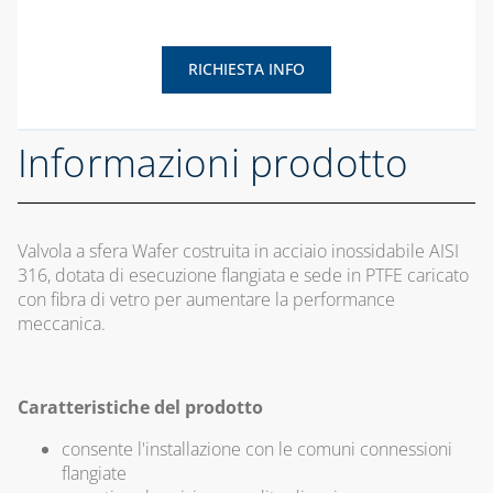
ANTIGELO,
DISINCROSTANTI
E DETERGENTI
RICHIESTA INFO
BENDE, NASTRI E
GUARNIZIONI
Informazioni prodotto
FASCETTE E
NASTRO
GUAINE
Valvola a sfera Wafer costruita in acciaio inossidabile AISI
SPIRALATE
316, dotata di esecuzione flangiata e sede in PTFE caricato
CORRUGATE,
con fibra di vetro per aumentare la performance
ESTENSIBILI E
meccanica.
TERMORETRAIBILI
LEGHE SALDANTI
Caratteristiche del prodotto
POMPE SCALDA
MASSETTI
consente l'installazione con le comuni connessioni
flangiate
SIGILLANTI E