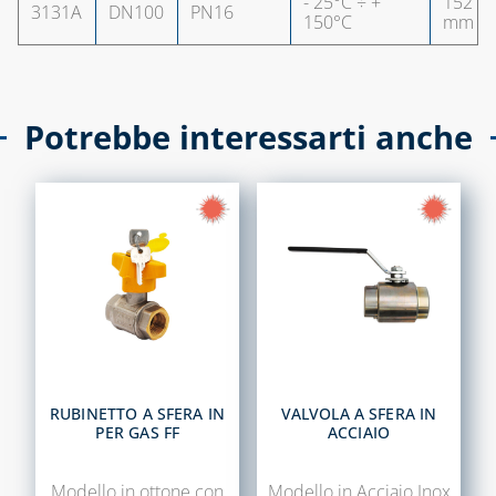
- 25°C ÷ +
152
3131A
DN100
PN16
150°C
mm
Potrebbe interessarti anche
RUBINETTO A SFERA IN
VALVOLA A SFERA IN
PER GAS FF
ACCIAIO
Modello in ottone con
Modello in Acciaio Inox