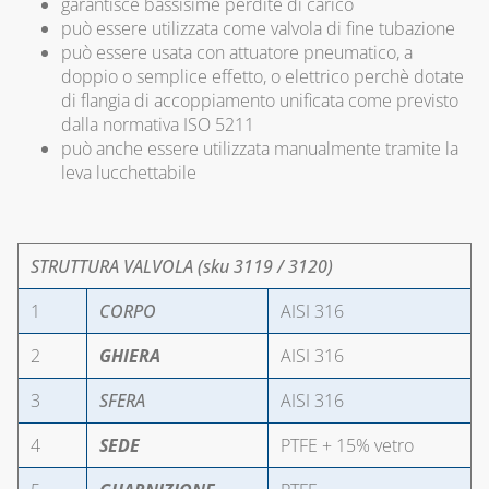
garantisce bassisime perdite di carico
ACCESSORI PER
può essere utilizzata come valvola di fine tubazione
SIGILLATURA
può essere usata con attuatore pneumatico, a
TUBI E
doppio o semplice effetto, o elettrico perchè dotate
GUARNIZIONI IN
di flangia di accoppiamento unificata come previsto
GOMMA
dalla normativa ISO 5211
può anche essere utilizzata manualmente tramite la
CAPITOLO 09
leva lucchettabile
ACCESSORI PER
SERBATOI E
INTERCETTAZIONE
STRUTTURA VALVOLA (sku 3119 / 3120)
ANTINCENDIO
1
CORPO
AISI 316
FILTRI, VALVOLE
ED
2
GHIERA
AISI 316
ELETTROVALVOLE
PER GASOLIO
3
SFERA
AISI 316
INDICATORI DI
4
SEDE
PTFE + 15% vetro
LIVELLO E
ACCESSORI