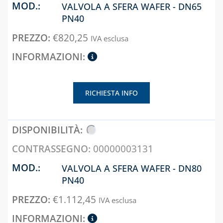
VALVOLA A SFERA WAFER - DN65
E ACCESSORI
CAPITOLO 07
PN40
CASSETTE E
SISTEMA VMC,
SPORTELLI PER
ASSOLO E
€
820,25
IVA esclusa
CONTATORI
ACCESSORI
ACQUA E
SISTEMI DI
INTERCETTAZIONE
VENTILAZIONE E
CASSETTE E
TRATTAMENTO
RICHIESTA INFO
SPORTELLI PER
DELL'ARIA
CONTATORI GAS
CASSETTE PER
CONTATORI
00000003131
ELETTRICI
CASSETTE PER
VALVOLA A SFERA WAFER - DN80
INTERCETTAZIONE
PN40
DI GAS E ACQUA
€
1.112,45
IVA esclusa
CAPITOLO 08