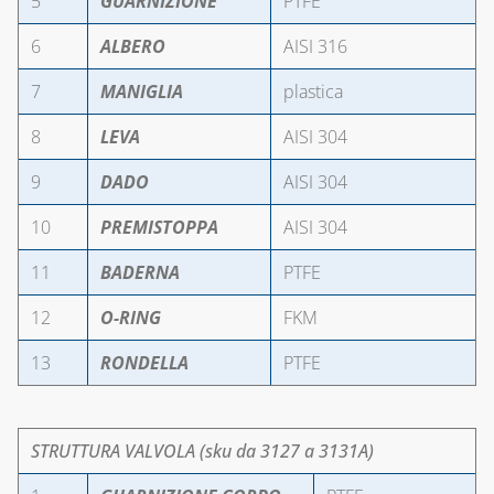
5
GUARNIZIONE
PTFE
CAPITOLO 10
6
ALBERO
AISI 316
LAMPADE,
7
MANIGLIA
plastica
FORNELLI E
BRUCIATORI
8
LEVA
AISI 304
LEGHE SALDANTI
9
DADO
AISI 304
PRODOTTI PER
10
PREMISTOPPA
AISI 304
SALDATURA
11
BADERNA
PTFE
12
O-RING
FKM
13
RONDELLA
PTFE
STRUTTURA VALVOLA (sku da 3127 a 3131A)