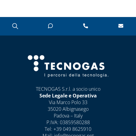
DISINCROSTANTI
E POMPE DI
LAVAGGIO
PRESSOSTATI
RIDUTTORI DI
PRESSIONE
SOLARE TERMICO
VALVOLE A
FARFALLA E FILTRI
A Y
TECNOGAS S.r.l. a socio unico
VALVOLE DI ZONA
Sede Legale e Operativa
Via Marco Polo 33
VALVOLE
35020 Albignasego
RITEGNO, FONDO
Padova – Italy
E SICUREZZA
P.IVA: 03859580288
Tel:
+39 049 8625910
CAPITOLO 07
Mail:
info@tecnogas.net