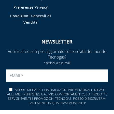
E DETERGENTI
Preferenze Privacy
BENDE, NASTRI E
Condizioni Generali di
GUARNIZIONI
Vendita
FASCETTE E
NASTRO
NEWSLETTER
GUAINE
SPIRALATE
Vuoi restare sempre aggiornato sulle novità del mondo
CORRUGATE,
Tecnogas?
ESTENSIBILI E
Inserisci la tua mail!
TERMORETRAIBILI
SI PREGA DI LASCIARE V
LEGHE SALDANTI
POMPE SCALDA
VORREI RICEVERE COMUNICAZIONI PROMOZIONALI, IN BASE
MASSETTI
ALLE MIE PREFERENZE E AL MIO COMPORTAMENTO, SU PRODOTTI,
SERVIZI, EVENTI E PROMOZIONI TECNOGAS. POSSO DISISCRIVERMI
SIGILLANTI E
FACILMENTE IN QUALSIASI MOMENTO!
ACCESSORI PER
DICHIARO DI AVER LETTO ED ACCETTATO LA
PRIVACY POLICY
SIGILLATURA