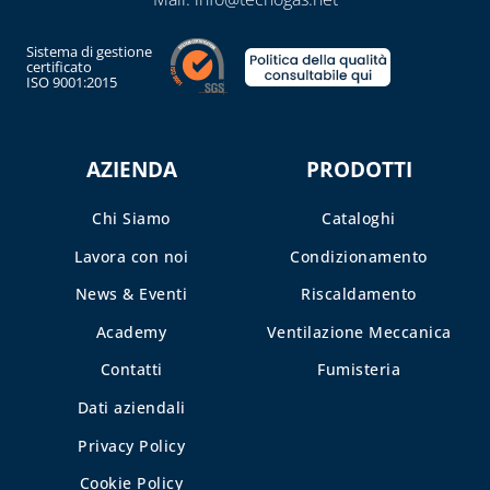
CASSETTE E
SPORTELLI PER
Sistema di gestione
CONTATORI
certificato
ISO 9001:2015
ACQUA E
INTERCETTAZIONE
CASSETTE E
AZIENDA
PRODOTTI
SPORTELLI PER
CONTATORI GAS
Chi Siamo
Cataloghi
CASSETTE PER
Lavora con noi
Condizionamento
CONTATORI
ELETTRICI
News & Eventi
Riscaldamento
CASSETTE PER
Academy
Ventilazione Meccanica
INTERCETTAZIONE
Contatti
Fumisteria
DI GAS E ACQUA
Dati aziendali
CAPITOLO 08
Privacy Policy
ANTIGELO,
Cookie Policy
DISINCROSTANTI