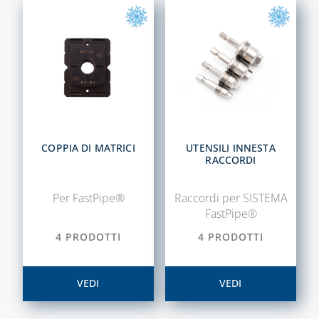
ASSOLO E
TECNOGIUNTI
ACCESSORI
TUBI FLESSIBILI
SISTEMI DI
PER GAS E ACQUA
VENTILAZIONE E
TRATTAMENTO
CAPITOLO 06
DELL'ARIA
ACCESSORI
ACQUA
COPPIA DI MATRICI
UTENSILI INNESTA
RACCORDI
ADDOLCITORI,
MISURATORI TDS,
DUREZZA E P8
Per FastPipe®
Raccordi per SISTEMA
FastPipe®
BLUE KIT LINEA
TECNOBLUE
4 PRODOTTI
4 PRODOTTI
CARTUCCE
NEUTRALIZZANTI
VEDI
VEDI
E POMPE DI
CONDENSA