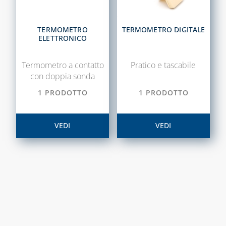
TECNOGIUNTI
TERMOMETRO
TERMOMETRO DIGITALE
TUBI FLESSIBILI
ELETTRONICO
PER GAS E ACQUA
Termometro a contatto
Pratico e tascabile
CAPITOLO 06
con doppia sonda
ACCESSORI
1 PRODOTTO
1 PRODOTTO
ACQUA
ADDOLCITORI,
VEDI
VEDI
MISURATORI TDS,
DUREZZA E P8
BLUE KIT LINEA
TECNOBLUE
CARTUCCE
NEUTRALIZZANTI
E POMPE DI
CONDENSA