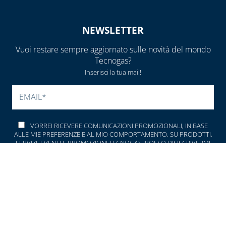
E DETERGENTI
NEWSLETTER
BENDE, NASTRI E
GUARNIZIONI
Vuoi restare sempre aggiornato sulle novità del mondo
FASCETTE E
Tecnogas?
NASTRO
Inserisci la tua mail!
GUAINE
SI PREGA DI LASCIARE V
SPIRALATE
CORRUGATE,
ESTENSIBILI E
VORREI RICEVERE COMUNICAZIONI PROMOZIONALI, IN BASE
TERMORETRAIBILI
ALLE MIE PREFERENZE E AL MIO COMPORTAMENTO, SU PRODOTTI,
SERVIZI, EVENTI E PROMOZIONI TECNOGAS. POSSO DISISCRIVERMI
FACILMENTE IN QUALSIASI MOMENTO!
LEGHE SALDANTI
DICHIARO DI AVER LETTO ED ACCETTATO LA
PRIVACY POLICY
POMPE SCALDA
MASSETTI
SIGILLANTI E
ACCESSORI PER
SIGILLATURA
Seguici anche sui canali social: