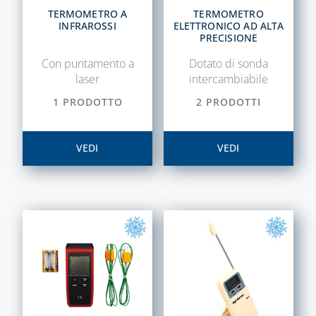
COASSIALE 
TRATTAMENTO
TERMOMETRO A
TERMOMETRO
CALDAIE GA
TERMOSTATI E
DELL'ARIA
INFRAROSSI
ELETTRONICO AD ALTA
CRONOTERMOSTATI
PRECISIONE
CAPITOLO 09
Con puntamento a
Dotato di sonda
VALVOLE DI
ACCESSORI 
laser
intercambiabile
SICUREZZA
STUFE A PE
1 PRODOTTO
2 PRODOTTI
CAPITOLO 05
CAPITOLO 10
COLLARI DI
KIT
VEDI
VEDI
RIPARAZIONE
UNIVERSAL
PER CALDAI
GIUNTI
GAS
FLESSIBILI,
TRADIZIONA
ANTIVIBRANTI E
DIELETTRICI
TUBO
FLESSIBILE 
RACCORDI
ACCIAIO IN
SALDABILI ED
ALLUMINIO
ELETTROSALDABILI,
UTENSILI E
ACCESSORI