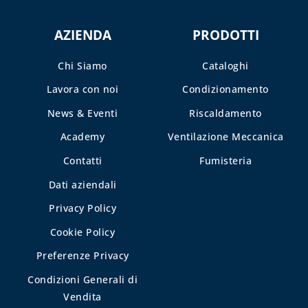
CASSETTE E
SPORTELLI PER
AZIENDA
PRODOTTI
CONTATORI
ACQUA E
Chi Siamo
Cataloghi
INTERCETTAZIONE
Lavora con noi
Condizionamento
CASSETTE E
SPORTELLI PER
News & Eventi
Riscaldamento
CONTATORI GAS
Academy
Ventilazione Meccanica
CASSETTE PER
Contatti
Fumisteria
CONTATORI
ELETTRICI
Dati aziendali
Privacy Policy
CASSETTE PER
INTERCETTAZIONE
Cookie Policy
DI GAS E ACQUA
Preferenze Privacy
CAPITOLO 08
Condizioni Generali di
ANTIGELO,
Vendita
DISINCROSTANTI