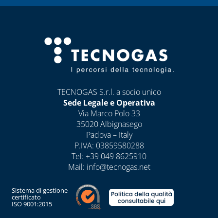
DISINCROSTANTI
E POMPE DI
LAVAGGIO
PRESSOSTATI
RIDUTTORI DI
PRESSIONE
SOLARE TERMICO
TECNOGAS S.r.l. a socio unico
Sede Legale e Operativa
VALVOLE A
Via Marco Polo 33
FARFALLA E FILTRI
35020 Albignasego
A Y
Padova – Italy
P.IVA: 03859580288
VALVOLE DI ZONA
Tel:
+39 049 8625910
VALVOLE
Mail:
info@tecnogas.net
RITEGNO, FONDO
E SICUREZZA
Sistema di gestione
certificato
ISO 9001:2015
CAPITOLO 07