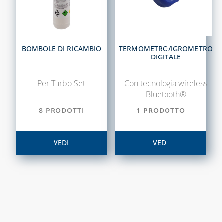
ACCESSORI PER
SIGILLATURA
TUBI E
GUARNIZIONI IN
BOMBOLE DI RICAMBIO
TERMOMETRO/IGROMETRO
GOMMA
DIGITALE
CAPITOLO 09
Per Turbo Set
Con tecnologia wireless
ACCESSORI PER
Bluetooth®
SERBATOI E
8 PRODOTTI
1 PRODOTTO
INTERCETTAZIONE
ANTINCENDIO
VEDI
VEDI
FILTRI, VALVOLE
ED
ELETTROVALVOLE
PER GASOLIO
INDICATORI DI
LIVELLO E
ACCESSORI