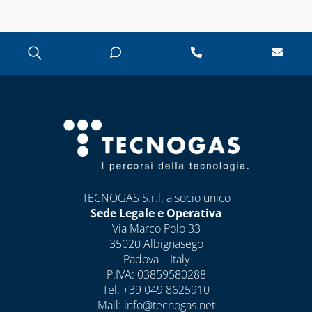
CAPITOLO 10
LAMPADE,
FORNELLI E
BRUCIATORI
LEGHE SALDANTI
PRODOTTI PER
SALDATURA
TECNOGAS S.r.l. a socio unico
Sede Legale e Operativa
Via Marco Polo 33
35020 Albignasego
Padova – Italy
P.IVA: 03859580288
Tel:
+39 049 8625910
Mail:
info@tecnogas.net