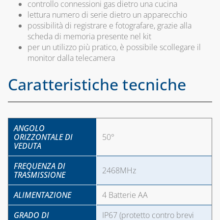
BARRIERE
UTENSILI E
COASSIALE 
controllo connessioni gas dietro una cucina
D'ARIA, RICAMBI
ACCESSORI
CALDAIE GA
lettura numero di serie dietro un apparecchio
E ACCESSORI
possibilità di registrare e fotografare, grazie alla
TECNOGIUNTI
scheda di memoria presente nel kit
CAPITOLO 09
SISTEMA VMC,
per un utilizzo più pratico, è possibile scollegare il
TUBI FLESSIBILI
ASSOLO E
ACCESSORI 
monitor dalla telecamera
PER GAS E ACQUA
ACCESSORI
STUFE A PE
Caratteristiche tecniche
SISTEMI DI
CAPITOLO 06
CAPITOLO 10
VENTILAZIONE E
ACCESSORI
KIT
TRATTAMENTO
ACQUA
UNIVERSAL
DELL'ARIA
PER CALDAI
ADDOLCITORI,
ANGOLO
GAS
ORIZZONTALE DI
50°
MISURATORI TDS,
TRADIZIONA
VEDUTA
DUREZZA E P8
TUBO
FREQUENZA DI
BLUE KIT LINEA
2468MHz
FLESSIBILE 
TRASMISSIONE
TECNOBLUE
ACCIAIO IN
ALLUMINIO
ALIMENTAZIONE
4 Batterie AA
CARTUCCE
NEUTRALIZZANTI
GRADO DI
IP67 (protetto contro brevi
E POMPE DI