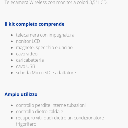
ACQUA/GAS E
ACCESSORI
SISTEMA
Telecamera Wireless con monitor a colori 3,5" LCD.
TERMOMETRI
COASSIALE 
CANALINA ART-
CONDENSAZ
TERMOSTATI E
ECO AD
IN PP E
Il kit completo comprende
CRONOTERMOSTATI
ACCESSORI
ALLUMINIO
telecamera con impugnatura
VALVOLE DI
CANALINA
CAPITOLO 06
nonitor LCD
SICUREZZA
VENERE E
magnete, specchio e uncino
ACCESSORI
SISTEMA
cavo video
CAPITOLO 05
SDOPPIATO 
CANALINE EVA,
caricabatteria
ALLUMINIO
COLLARI DI
SONIA E
cavo USB
RIPARAZIONE
ACCESSORI
scheda Micro SD e adattatore
CAPITOLO 07
GIUNTI
SISTEMA
CAPITOLO 13
FLESSIBILI,
COASSIALE 
ANTIVIBRANTI E
ACCESSORI PER
Ampio utilizzo
ALLUMINIO
DIELETTRICI
SCARICO
controllo perdite interne tubazioni
CONDENSA
CAPITOLO 08
RACCORDI
controllo dietro caldaie
SALDABILI ED
KIT SCARIC
recupero viti, dadi dietro un condizionatore -
CAPITOLO 14
ELETTROSALDABILI,
FUMI
frigorifero