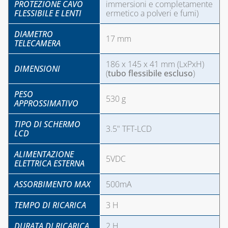
PROTEZIONE CAVO
immersioni e completamente
CONDENSA
FLESSIBILE E LENTI
ermetico a polveri e fumi)
COLLETTORI
DIAMETRO
17 mm
TELECAMERA
CONTATORI PER
ACQUA
186 x 145 x 41 mm (LxPxH)
DIMENSIONI
(
tubo flessibile escluso
)
DEFANGATORI
MAGNETICI
PESO
530 g
APPROSSIMATIVO
DOSATORI DI
POLIFOSFATI
TIPO DI SCHERMO
3.5" TFT-LCD
LCD
FILTRI E
CARTUCCE
ALIMENTAZIONE
5VDC
FILTRANTI
ELETTRICA ESTERNA
KIT FLESSIBILI
ASSORBIMENTO MAX
500mA
ESTENSIBILI PER
ALLACCIAMENTO
TEMPO DI RICARICA
3 H
ACQUA-GAS
DURATA DI RICARICA
2 H