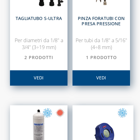
ANTIGELO,
DISINCROSTANTI
E DETERGENTI
TAGLIATUBO S-ULTRA
PINZA FORATUBI CON
PRESA PRESSIONE
BENDE, NASTRI E
GUARNIZIONI
Per diametri da 1/8" a
Per tubi da 1/8" a 5/16"
FASCETTE E
3/4" (3÷19 mm)
(4÷8 mm)
NASTRO
2 PRODOTTI
1 PRODOTTO
GUAINE
SPIRALATE
VEDI
VEDI
CORRUGATE,
ESTENSIBILI E
TERMORETRAIBILI
LEGHE SALDANTI
POMPE SCALDA
MASSETTI
SIGILLANTI E