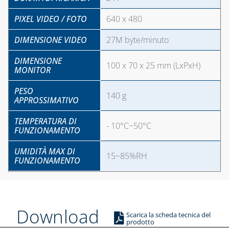
LIQUIDI
DISINCROSTANTI
PIXEL VIDEO / FOTO
640 x 480
E POMPE DI
DIMENSIONE VIDEO
27M byte/minuto
LAVAGGIO
PRESSOSTATI
DIMENSIONE
100 x 70 x 25 mm (LxPxH)
MONITOR
RIDUTTORI DI
PESO
PRESSIONE
140 g
APPROSSIMATIVO
SOLARE TERMICO
TEMPERATURA DI
- 10°C~50°C
VALVOLE A
FUNZIONAMENTO
FARFALLA E FILTRI
UMIDITÀ MAX DI
A Y
15~85%RH
FUNZIONAMENTO
VALVOLE DI ZONA
VALVOLE
RITEGNO, FONDO
Download
E SICUREZZA
Scarica la scheda tecnica del
prodotto