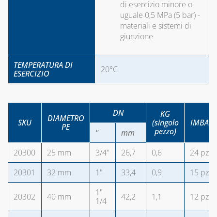
di esercizio minore o
uguale 0,5 MPa (5 bar) -
materiali e sistemi di
giunzione
TEMPERATURA DI
20°C
ESERCIZIO
DN
KG
DIAMETRO
SKU
(singolo
IMBAL
PE
pezzo)
"
mm
20300
25 mm
3/4"
26,7
0,6
24 pz.
20301
32 mm
1"
33,4
0,9
15 pz.
1"
20302
40 mm
42,2
1,1
12 pz.
1/4