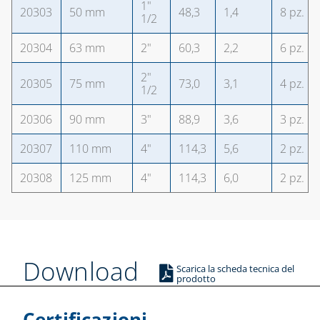
1"
20303
50 mm
48,3
1,4
8 pz.
1/2
20304
63 mm
2"
60,3
2,2
6 pz.
2"
20305
75 mm
73,0
3,1
4 pz.
1/2
20306
90 mm
3"
88,9
3,6
3 pz.
20307
110 mm
4"
114,3
5,6
2 pz.
20308
125 mm
4"
114,3
6,0
2 pz.
Download
Scarica la scheda tecnica del
prodotto
Certificazioni