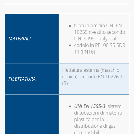
tubo in acciaio UNI EN
10255 rivestito secondo
MATERIALI
UNI 9099 - polycoat
codolo in PE100 S5 SDR
11 (PN16)
filettatura esterna (maschio
conica) secondo EN 10226-1
FILETTATURA
(R)
UNI EN 1555-3
: sistemi
di tubazioni di materia
plastica per la
distribuzione di gas
combustibili -