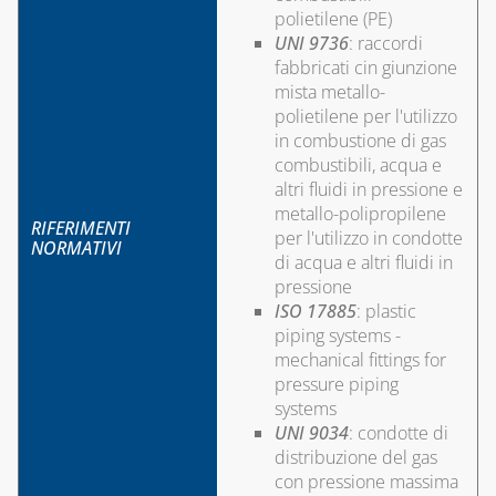
polietilene (PE)
UNI 9736
: raccordi
fabbricati cin giunzione
mista metallo-
polietilene per l'utilizzo
in combustione di gas
combustibili, acqua e
altri fluidi in pressione e
metallo-polipropilene
RIFERIMENTI
per l'utilizzo in condotte
NORMATIVI
di acqua e altri fluidi in
pressione
ISO 17885
: plastic
piping systems -
mechanical fittings for
pressure piping
systems
UNI 9034
: condotte di
distribuzione del gas
con pressione massima