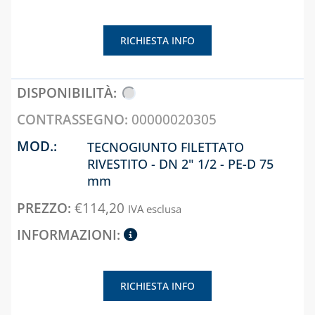
ACCESSORI PER
E ACCESSORI
SERBATOI E
SISTEMA VMC,
INTERCETTAZIONE
RICHIESTA INFO
ASSOLO E
ANTINCENDIO
ACCESSORI
FILTRI, VALVOLE
SISTEMI DI
ED
VENTILAZIONE E
ELETTROVALVOLE
00000020305
TRATTAMENTO
PER GASOLIO
DELL'ARIA
TECNOGIUNTO FILETTATO
INDICATORI DI
RIVESTITO - DN 2" 1/2 - PE-D 75
LIVELLO E
mm
ACCESSORI
€
114,20
IVA esclusa
CAPITOLO 10
LAMPADE,
FORNELLI E
BRUCIATORI
RICHIESTA INFO
LEGHE SALDANTI