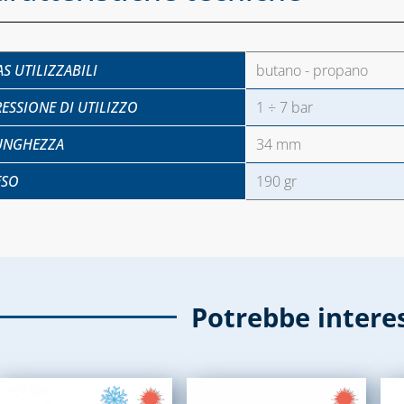
S UTILIZZABILI
butano - propano
RESSIONE DI UTILIZZO
1 ÷ 7 bar
UNGHEZZA
34 mm
ESO
190 gr
Potrebbe intere