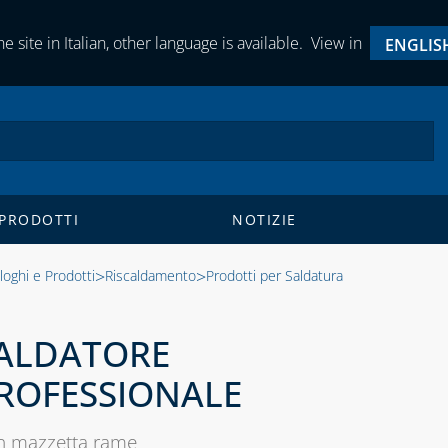
e site in Italian, other language is available.
View in
ENGLIS
 PRODOTTI
NOTIZIE
>
>
loghi e Prodotti
Riscaldamento
Prodotti per Saldatura
ALDATORE
ROFESSIONALE
n mazzetta rame