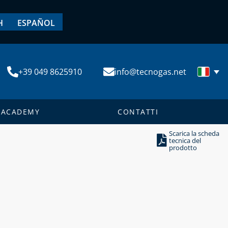
H
ESPAÑOL
+39 049 8625910
info@tecnogas.net
ACADEMY
CONTATTI
Scarica la scheda
tecnica del
prodotto