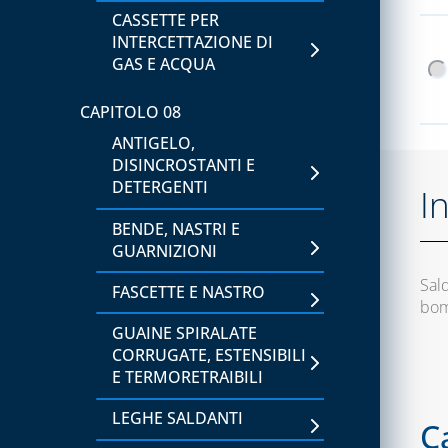
STRUMENTI DI MISURA,
CASSETTE PER
TEMPERATURA E
INTERCETTAZIONE DI
UMIDITÀ
GAS E ACQUA
CAPITOLO 06
CAPITOLO 08
LAVAGGIO E
ANTIGELO,
IGIENIZZAZIONE
DISINCROSTANTI E
IMPIANTI
DETERGENTI
I
CAPITOLO 07
BENDE, NASTRI E
GUARNIZIONI
ACCESSORI PER
BOMBOLE GAS
Sald
FASCETTE E NASTRO
bomb
BOMBOLE E GAS
GUAINE SPIRALATE
REFRIGERANTE
CORRUGATE, ESTENSIBILI
E TERMORETRAIBILI
BOMBOLE VUOTE E
ACCESSORI
LEGHE SALDANTI
C
CAPITOLO 08