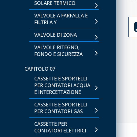
SOLARE TERMICO
CAPITOLO 02
ATTREZZATURA PER GAS
VALVOLE A FARFALLA E
REFRIGERANTI A3
FILTRI A Y
ATTREZZATURE PER
VALVOLE DI ZONA
VUOTO E CARICO
VALVOLE RITEGNO,
SISTEMI PER VUOTO E
FONDO E SICUREZZA
CARICO
CAPITOLO 07
CAPITOLO 03
CASSETTE E SPORTELLI
ATTREZZATURE UTENSILI
PER CONTATORI ACQUA
E INTERCETTAZIONE
CAPITOLO 04
CASSETTE E SPORTELLI
SIGILLANTI, ADDITIVI E
PER CONTATORI GAS
RILEVATORI DI PERDITE
CASSETTE PER
CAPITOLO 05
CONTATORI ELETTRICI