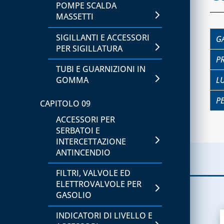
POMPE SCALDA
RACCORDERIA IN RAME E
MASSETTI
OTTONE
SIGILLANTI E ACCESSORI
GA
TUBI DI RAME, IN ROTOLI
PER SIGILLATURA
O VERGHE
P
TUBI E GUARNIZIONI IN
GOMMA
L
CAPITOLO 09
STAFFE
P
CAPITOLO 09
ACCESSORI PER
CAPITOLO 10
SERBATOI E
SUPPORTI E PROTEZIONI
INTERCETTAZIONE
ANTINCENDIO
CAPITOLO 11
FILTRI, VALVOLE ED
CLIMA COVER
ELETTROVALVOLE PER
GASOLIO
ACCESSORI PER IL
COMPLETAMENTO
INDICATORI DI LIVELLO E
ESTETICO E RICAMBI