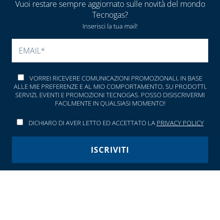
Vuoi restare sempre aggiornato sulle novità del mondo
Tecnogas?
TUBI E
Inserisci la tua mail!
GUARNIZIONI IN
GOMMA
SI PREGA DI LASCIARE V
CAPITOLO 09
ACCESSORI PER
VORREI RICEVERE COMUNICAZIONI PROMOZIONALI, IN BASE
ALLE MIE PREFERENZE E AL MIO COMPORTAMENTO, SU PRODOTTI,
SERBATOI E
SERVIZI, EVENTI E PROMOZIONI TECNOGAS. POSSO DISISCRIVERMI
INTERCETTAZIONE
FACILMENTE IN QUALSIASI MOMENTO!
ANTINCENDIO
DICHIARO DI AVER LETTO ED ACCETTATO LA
PRIVACY POLICY
FILTRI, VALVOLE
ED
ELETTROVALVOLE
PER GASOLIO
Seguici anche sui canali social:
INDICATORI DI
LIVELLO E
ACCESSORI