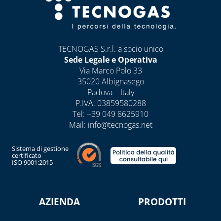
CASSETTE E
SPORTELLI PER
CONTATORI
ACQUA E
TECNOGAS S.r.l. a socio unico
INTERCETTAZIONE
Sede Legale e Operativa
CASSETTE E
Via Marco Polo 33
SPORTELLI PER
35020 Albignasego
CONTATORI GAS
Padova – Italy
P.IVA: 03859580288
CASSETTE PER
Tel:
+39 049 8625910
CONTATORI
Mail:
info@tecnogas.net
ELETTRICI
Sistema di gestione
CASSETTE PER
certificato
INTERCETTAZIONE
ISO 9001:2015
DI GAS E ACQUA
CAPITOLO 08
AZIENDA
PRODOTTI
ANTIGELO,
DISINCROSTANTI