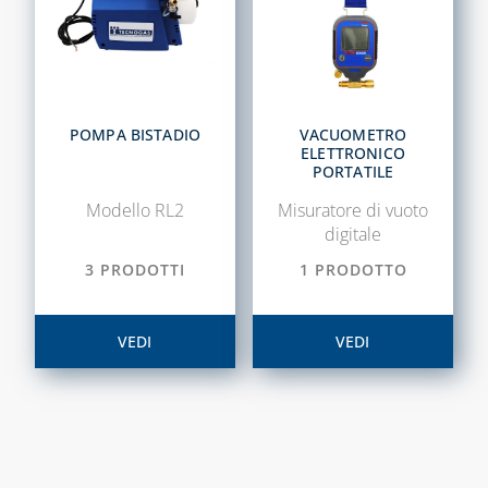
COLLETTORI
CONTATORI PER
ACQUA
DEFANGATORI
POMPA BISTADIO
VACUOMETRO
ELETTRONICO
MAGNETICI
PORTATILE
DOSATORI DI
Modello RL2
Misuratore di vuoto
POLIFOSFATI
digitale
FILTRI E
3 PRODOTTI
1 PRODOTTO
CARTUCCE
FILTRANTI
VEDI
VEDI
KIT FLESSIBILI
ESTENSIBILI PER
ALLACCIAMENTO
ACQUA-GAS
LIQUIDI