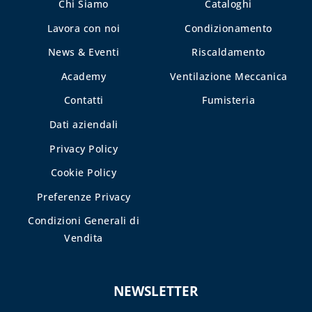
Chi Siamo
Cataloghi
E DETERGENTI
Lavora con noi
Condizionamento
BENDE, NASTRI E
News & Eventi
Riscaldamento
GUARNIZIONI
Academy
Ventilazione Meccanica
FASCETTE E
NASTRO
Contatti
Fumisteria
GUAINE
Dati aziendali
SPIRALATE
Privacy Policy
CORRUGATE,
ESTENSIBILI E
Cookie Policy
TERMORETRAIBILI
Preferenze Privacy
LEGHE SALDANTI
Condizioni Generali di
POMPE SCALDA
Vendita
MASSETTI
SIGILLANTI E
NEWSLETTER
ACCESSORI PER
SIGILLATURA