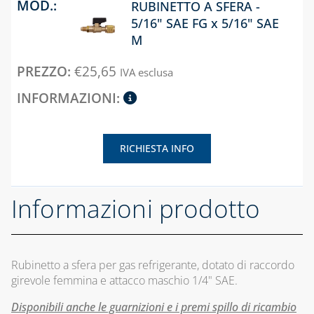
ESTETICO E
SISTEMA
RUBINETTO A SFERA -
RICAMBI
COASSIALE 
5/16" SAE FG x 5/16" SAE
ELETTROVALVOLE
CONDENSAZ
PER GAS
M
IN PP E
CAPITOLO 12
RILEVATORI
ALLUMINIO
€
25,65
IVA esclusa
ACCESSORI
FUGHE GAS E
UNIVERSALI PER
ANTINCENDIO
CAPITOLO 06
CANALINE
SISTEMA
CAPITOLO 04
CANALINA
SDOPPIATO 
AFRIKA E
CONTATORI GAS,
RICHIESTA INFO
ALLUMINIO
ACCESSORI
MENSOLE E
ACCESSORI PER
CAPITOLO 07
CANALINA ART-
CONTATORI
Informazioni prodotto
ECO AD
SISTEMA
ACCESSORI
COASSIALE 
ISPEZIONE E
ALLUMINIO
CONTROLLO
CANALINA
COMBUSTIONE
VENERE E
Rubinetto a sfera per gas refrigerante, dotato di raccordo
CAPITOLO 08
ACCESSORI
MANOMETRI PER
girevole femmina e attacco maschio 1/4" SAE.
KIT SCARIC
ACQUA/GAS E
CANALINE EVA,
FUMI
Disponibili anche le guarnizioni e i premi spillo di ricambio
TERMOMETRI