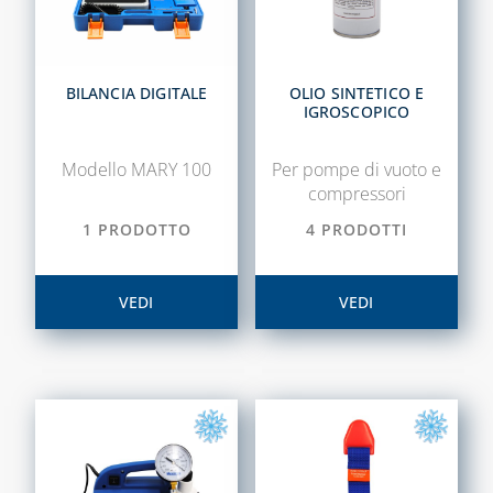
DELL'ARIA
TECNOGIUNTI
TUBI FLESSIBILI
BILANCIA DIGITALE
OLIO SINTETICO E
PER GAS E ACQUA
IGROSCOPICO
CAPITOLO 06
Modello MARY 100
Per pompe di vuoto e
ACCESSORI
compressori
ACQUA
1 PRODOTTO
4 PRODOTTI
ADDOLCITORI,
MISURATORI TDS,
DUREZZA E P8
VEDI
VEDI
BLUE KIT LINEA
TECNOBLUE
CARTUCCE
NEUTRALIZZANTI
E POMPE DI
CONDENSA