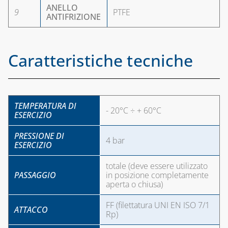
ANELLO
9
PTFE
ANTIFRIZIONE
Caratteristiche tecniche
TEMPERATURA DI
- 20°C ÷ + 60°C
ESERCIZIO
PRESSIONE DI
4 bar
ESERCIZIO
totale (deve essere utilizzato
PASSAGGIO
in posizione completamente
aperta o chiusa)
FF (filettatura UNI EN ISO 7/1
ATTACCO
Rp)