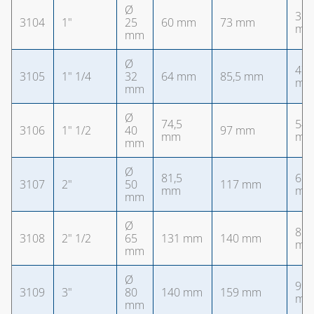
Ø
38
3104
1"
25
60 mm
73 mm
m
mm
Ø
47
3105
1" 1/4
32
64 mm
85,5 mm
m
mm
Ø
74,5
54
3106
1" 1/2
40
97 mm
mm
m
mm
Ø
81,5
66
3107
2"
50
117 mm
mm
m
mm
Ø
85
3108
2" 1/2
65
131 mm
140 mm
m
mm
Ø
99
3109
3"
80
140 mm
159 mm
m
mm