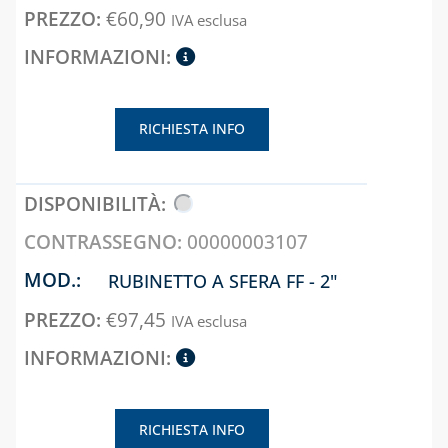
ANTIGELO,
€
60,90
IVA esclusa
DISINCROSTANTI
E DETERGENTI
BENDE, NASTRI E
GUARNIZIONI
RICHIESTA INFO
FASCETTE E
NASTRO
GUAINE
SPIRALATE
00000003107
CORRUGATE,
ESTENSIBILI E
RUBINETTO A SFERA FF - 2"
TERMORETRAIBILI
€
97,45
IVA esclusa
LEGHE SALDANTI
POMPE SCALDA
MASSETTI
RICHIESTA INFO
SIGILLANTI E