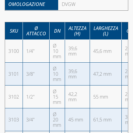
OMOLOGAZIONE
DVGW
Ø
ALTEZZA
LARGHEZZA
SKU
DN
Ch
ATTACCO
(H)
(L)
Ø
39,6
20
3100
1/4"
10
45,6 mm
mm
m
mm
Ø
39,6
20
3101
3/8"
10
47,2 mm
mm
m
mm
Ø
42,2
25
3102
1/2"
15
55 mm
mm
m
mm
Ø
31
3103
3/4"
20
45 mm
61,5 mm
m
mm