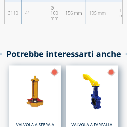
Ø
12
3110
4"
100
156 mm
195 mm
m
mm
Potrebbe interessarti anche
VALVOLA A SFERA A
VALVOLA A FARFALLA