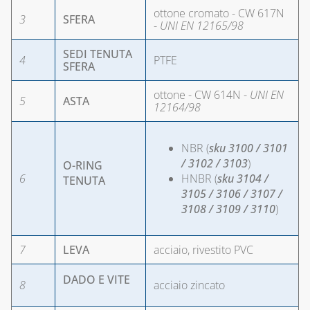
ottone cromato - CW 617N
3
SFERA
-
UNI EN 12165/98
SEDI TENUTA
4
PTFE
SFERA
ottone - CW 614N -
UNI EN
5
ASTA
12164/98
NBR (
sku 3100 / 3101
/ 3102 / 3103
)
O-RING
6
HNBR (
sku 3104 /
TENUTA
3105 / 3106 / 3107 /
3108 / 3109 / 3110
)
7
LEVA
acciaio, rivestito PVC
DADO E VITE
8
acciaio zincato