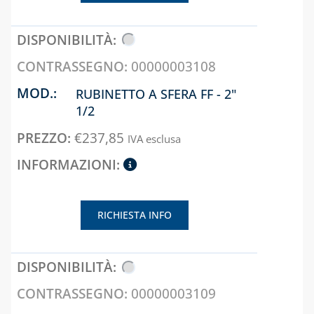
ACCESSORI PER
SIGILLATURA
TUBI E
GUARNIZIONI IN
00000003108
GOMMA
RUBINETTO A SFERA FF - 2"
CAPITOLO 09
1/2
ACCESSORI PER
€
237,85
IVA esclusa
SERBATOI E
INTERCETTAZIONE
ANTINCENDIO
FILTRI, VALVOLE
RICHIESTA INFO
ED
ELETTROVALVOLE
PER GASOLIO
INDICATORI DI
LIVELLO E
00000003109
ACCESSORI