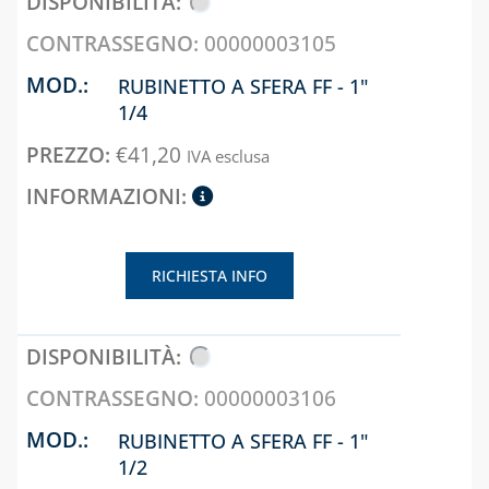
E ACCESSORI
CAPITOLO 07
00000003105
CASSETTE E
SISTEMA VMC,
SPORTELLI PER
ASSOLO E
RUBINETTO A SFERA FF - 1"
CONTATORI
ACCESSORI
1/4
ACQUA E
SISTEMI DI
INTERCETTAZIONE
€
41,20
IVA esclusa
VENTILAZIONE E
CASSETTE E
TRATTAMENTO
SPORTELLI PER
DELL'ARIA
CONTATORI GAS
CASSETTE PER
RICHIESTA INFO
CONTATORI
ELETTRICI
CASSETTE PER
INTERCETTAZIONE
00000003106
DI GAS E ACQUA
RUBINETTO A SFERA FF - 1"
CAPITOLO 08
1/2