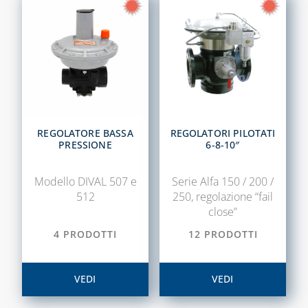
TERMORETRAIBILI
LEGHE SALDANTI
POMPE SCALDA
MASSETTI
SIGILLANTI E
ACCESSORI PER
REGOLATORE BASSA
REGOLATORI PILOTATI
SIGILLATURA
PRESSIONE
6-8-10″
TUBI E
GUARNIZIONI IN
Modello DIVAL 507 e
Serie Alfa 150 / 200 /
GOMMA
512
250, regolazione “fail
close”
CAPITOLO 09
4 PRODOTTI
12 PRODOTTI
ACCESSORI PER
SERBATOI E
INTERCETTAZIONE
VEDI
VEDI
ANTINCENDIO