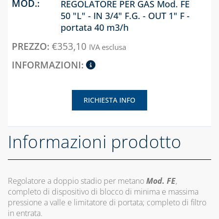
MISURATORI TDS,
COASSIALE 
REGOLATORE PER GAS Mod. FE
CANALINA ART-
DUREZZA E P8
CALDAIE GA
50 "L" - IN 3/4" F.G. - OUT 1" F -
ECO AD
portata 40 m3/h
ACCESSORI
BLUE KIT LINEA
CAPITOLO 09
TECNOBLUE
€
353,10
CANALINA
IVA esclusa
ACCESSORI 
VENERE E
CARTUCCE
STUFE A PE
ACCESSORI
NEUTRALIZZANTI
E POMPE DI
CAPITOLO 10
CANALINE EVA,
CONDENSA
SONIA E
KIT
RICHIESTA INFO
ACCESSORI
UNIVERSAL
COLLETTORI
PER CALDAI
CONTATORI PER
CAPITOLO 13
GAS
Informazioni prodotto
ACQUA
TRADIZIONA
ACCESSORI PER
SCARICO
DEFANGATORI
TUBO
CONDENSA
MAGNETICI
FLESSIBILE 
Regolatore a doppio stadio per metano
Mod. FE
,
ACCIAIO IN
DOSATORI DI
CAPITOLO 14
completo di dispositivo di blocco di minima e massima
ALLUMINIO
POLIFOSFATI
pressione a valle e limitatore di portata; completo di filtro
BARRIERE
in entrata.
D'ARIA, RICAMBI
FILTRI E