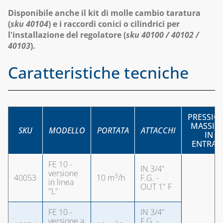
E ACCESSORI
CARTUCCE
Disponibile anche il kit di molle cambio taratura
FILTRANTI
(
sku 40104
) e i raccordi conici o cilindrici per
SISTEMA VMC,
l'installazione del regolatore (
sku 40100 / 40102 /
ASSOLO E
KIT FLESSIBILI
40103
).
ACCESSORI
ESTENSIBILI PER
ALLACCIAMENTO
SISTEMI DI
Caratteristiche tecniche
ACQUA-GAS
VENTILAZIONE E
TRATTAMENTO
LIQUIDI
DELL'ARIA
DISINCROSTANTI
E POMPE DI
PRESSIO
LAVAGGIO
MASSIM
SKU
MODELLO
PORTATA
ATTACCHI
IN
PRESSOSTATI
ENTRAT
RIDUTTORI DI
FE 10 -
IN 3/4"
PRESSIONE
versione
3
40053
10 m
/h
F.G. -
in linea
OUT 1" F
"L"
SOLARE TERMICO
VALVOLE A
FE 10 -
IN 3/4"
versione a
FARFALLA E FILTRI
F.G. -