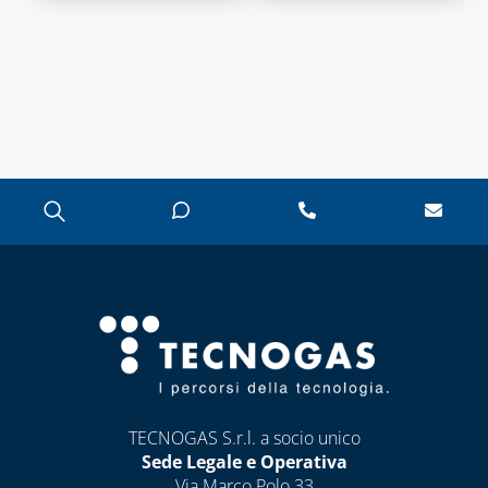
FILTRI, VALVOLE
ED
ELETTROVALVOLE
PER GASOLIO
INDICATORI DI
LIVELLO E
ACCESSORI
CAPITOLO 10
LAMPADE,
FORNELLI E
BRUCIATORI
LEGHE SALDANTI
PRODOTTI PER
SALDATURA
TECNOGAS S.r.l. a socio unico
Sede Legale e Operativa
Via Marco Polo 33