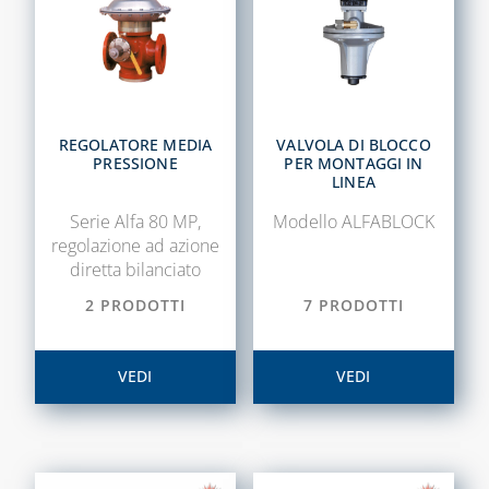
ELETTRICI
CASSETTE PER
INTERCETTAZIONE
DI GAS E ACQUA
REGOLATORE MEDIA
VALVOLA DI BLOCCO
CAPITOLO 08
PRESSIONE
PER MONTAGGI IN
LINEA
ANTIGELO,
DISINCROSTANTI
Serie Alfa 80 MP,
Modello ALFABLOCK
E DETERGENTI
regolazione ad azione
diretta bilanciato
BENDE, NASTRI E
GUARNIZIONI
2 PRODOTTI
7 PRODOTTI
FASCETTE E
NASTRO
VEDI
VEDI
GUAINE
SPIRALATE
CORRUGATE,
ESTENSIBILI E