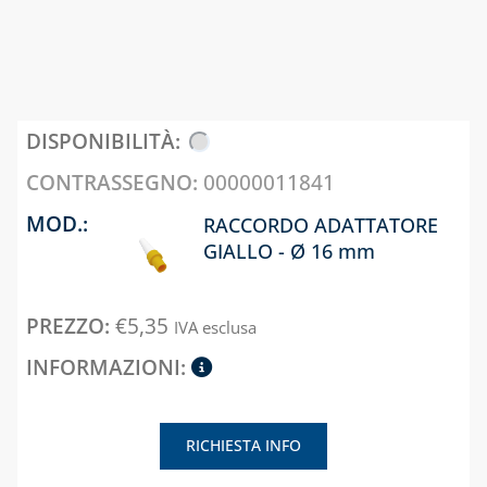
CIVILI-
RETTANGOLARI
- SERIE ECO
INDUSTRIALI
IN MATERIALE
TERMOPLASTICO
GRIGLIE
REGOLATORI GPL
QUADRATE 
PER
TUBI FLESSIBILI
RETTANGOL
APPLICAZIONI AD
PER SISTEMI
IN MATERIA
USO DOMESTICO,
CANALIZZATI
TERMOPLAS
ALTA E BASSA
PER
00000011841
PRESSIONE
CAPITOLO 01
VENTILAZIO
RACCORDO ADATTATORE
PERMANEN
ACCESSORI
REGOLATORI
GIALLO - Ø 16 mm
PER SISTEMI
METANO/GPL PER
CAPITOLO 02
VMC
APPLICAZIONI
PUNTUALI
CIVILI -
SISTEMA
€
5,35
IVA esclusa
INDUSTRIALI
RIGIDO
SISTEMI DI
MONOPARE
VENTILAZIONE
VALVOLE DI NON
IN PP PER
MECCANICA
RITORNO,
CONDENSAZ
CONTROLLATA
SICUREZZA E
PUNTUALI
SFIORO
RICHIESTA INFO
CAPITOLO 03