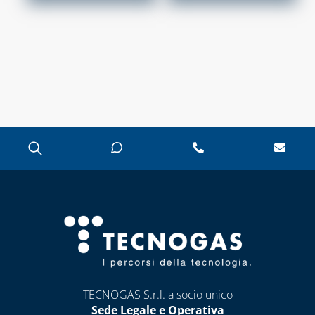
E DETERGENTI
BENDE, NASTRI E
GUARNIZIONI
FASCETTE E
NASTRO
GUAINE
SPIRALATE
CORRUGATE,
ESTENSIBILI E
TERMORETRAIBILI
LEGHE SALDANTI
POMPE SCALDA
MASSETTI
SIGILLANTI E
TECNOGAS S.r.l. a socio unico
ACCESSORI PER
Sede Legale e Operativa
SIGILLATURA