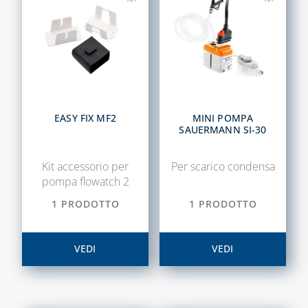
DISINCROSTANTI
E POMPE DI
LAVAGGIO
PRESSOSTATI
RIDUTTORI DI
PRESSIONE
EASY FIX MF2
MINI POMPA
SOLARE TERMICO
SAUERMANN SI-30
VALVOLE A
Kit accessorio per
Per scarico condensa
FARFALLA E FILTRI
pompa flowatch 2
A Y
1 PRODOTTO
1 PRODOTTO
VALVOLE DI ZONA
VALVOLE
VEDI
VEDI
RITEGNO, FONDO
E SICUREZZA
CAPITOLO 07