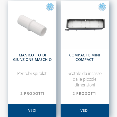
CASSETTE E
SPORTELLI PER
CONTATORI
ACQUA E
INTERCETTAZIONE
CASSETTE E
SPORTELLI PER
CONTATORI GAS
MANICOTTO DI
COMPACT E MINI
CASSETTE PER
GIUNZIONE MASCHIO
COMPACT
CONTATORI
ELETTRICI
Per tubi spiralati
Scatole da incasso
dalle piccole
CASSETTE PER
dimensioni
INTERCETTAZIONE
DI GAS E ACQUA
2 PRODOTTI
2 PRODOTTI
CAPITOLO 08
VEDI
VEDI
ANTIGELO,
DISINCROSTANTI