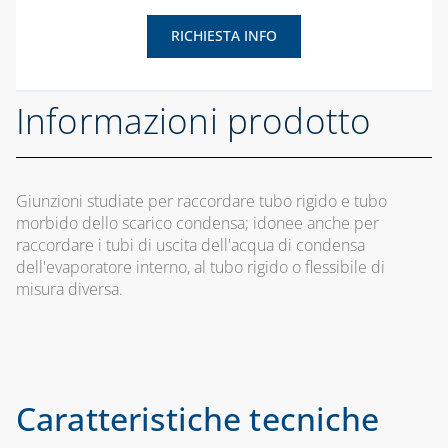
TECNOGIUNTI
RICHIESTA INFO
TUBI FLESSIBILI
PER GAS E ACQUA
Informazioni prodotto
CAPITOLO 06
ACCESSORI
ACQUA
Giunzioni studiate per raccordare tubo rigido e tubo
morbido dello scarico condensa; idonee anche per
ADDOLCITORI,
raccordare i tubi di uscita dell'acqua di condensa
MISURATORI TDS,
dell'evaporatore interno, al tubo rigido o flessibile di
DUREZZA E P8
misura diversa.
BLUE KIT LINEA
TECNOBLUE
CARTUCCE
NEUTRALIZZANTI
Caratteristiche tecniche
E POMPE DI
CONDENSA