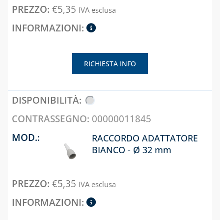
COASSIALE 
€
5,35
IVA esclusa
CALDAIE GA
TERMOSTATI E
CRONOTERMOSTATI
CAPITOLO 09
VALVOLE DI
ACCESSORI 
SICUREZZA
STUFE A PE
RICHIESTA INFO
CAPITOLO 05
CAPITOLO 10
COLLARI DI
KIT
RIPARAZIONE
UNIVERSAL
00000011845
PER CALDAI
GIUNTI
GAS
FLESSIBILI,
RACCORDO ADATTATORE
TRADIZIONA
ANTIVIBRANTI E
BIANCO - Ø 32 mm
DIELETTRICI
TUBO
FLESSIBILE 
RACCORDI
€
5,35
ACCIAIO IN
IVA esclusa
SALDABILI ED
ALLUMINIO
ELETTROSALDABILI,
UTENSILI E
ACCESSORI