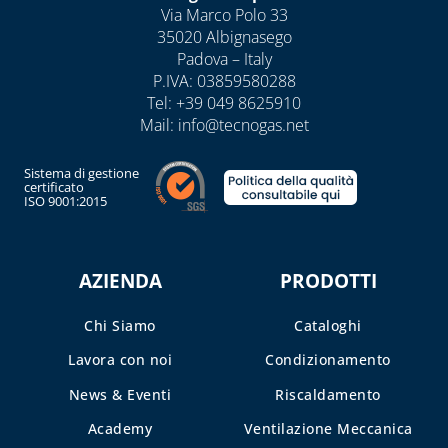
Via Marco Polo 33
TUBI E
35020 Albignasego
GUARNIZIONI IN
Padova – Italy
GOMMA
P.IVA: 03859580288
Tel:
+39 049 8625910
Mail:
info@tecnogas.net
CAPITOLO 09
ACCESSORI PER
Sistema di gestione
SERBATOI E
certificato
INTERCETTAZIONE
ISO 9001:2015
ANTINCENDIO
FILTRI, VALVOLE
AZIENDA
PRODOTTI
ED
ELETTROVALVOLE
PER GASOLIO
Chi Siamo
Cataloghi
Lavora con noi
Condizionamento
INDICATORI DI
LIVELLO E
News & Eventi
Riscaldamento
ACCESSORI
Academy
Ventilazione Meccanica