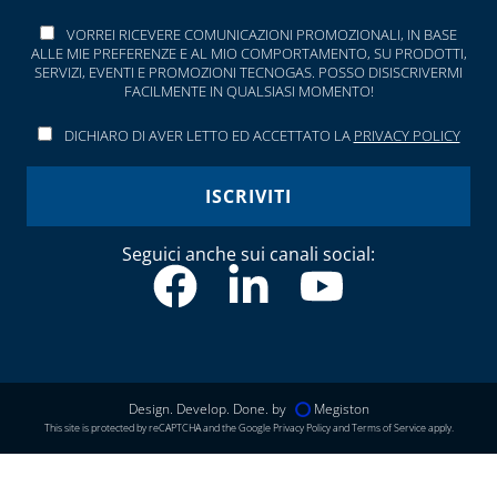
VORREI RICEVERE COMUNICAZIONI PROMOZIONALI, IN BASE
ALLE MIE PREFERENZE E AL MIO COMPORTAMENTO, SU PRODOTTI,
SERVIZI, EVENTI E PROMOZIONI TECNOGAS. POSSO DISISCRIVERMI
FACILMENTE IN QUALSIASI MOMENTO!
DICHIARO DI AVER LETTO ED ACCETTATO LA
PRIVACY POLICY
Seguici anche sui canali social:
Design. Develop. Done. by
Megiston
This site is protected by reCAPTCHA and the Google
Privacy Policy
and
Terms of Service
apply.