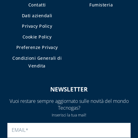
CAPITOLO 10
Contatti
Fumisteria
LAMPADE,
Dati aziendali
FORNELLI E
BRUCIATORI
Privacy Policy
LEGHE SALDANTI
Cookie Policy
Preferenze Privacy
PRODOTTI PER
SALDATURA
Condizioni Generali di
Vendita
NEWSLETTER
Vuoi restare sempre aggiornato sulle novità del mondo
Tecnogas?
Inserisci la tua mail!
SI PREGA DI LASCIARE V