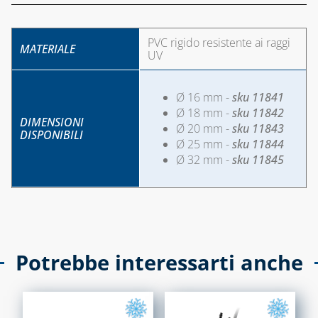
COLLETTORI
PVC rigido resistente ai raggi
CONTATORI PER
MATERIALE
UV
ACQUA
DEFANGATORI
Ø 16 mm -
sku 11841
MAGNETICI
Ø 18 mm -
sku 11842
DIMENSIONI
Ø 20 mm -
sku 11843
DOSATORI DI
DISPONIBILI
Ø 25 mm -
sku 11844
POLIFOSFATI
Ø 32 mm -
sku 11845
FILTRI E
CARTUCCE
FILTRANTI
KIT FLESSIBILI
ESTENSIBILI PER
Potrebbe interessarti anche
ALLACCIAMENTO
ACQUA-GAS
LIQUIDI