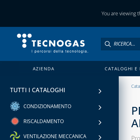
You are viewing th
AZIENDA
CATALOGHI E
Cata
TUTTI I CATALOGHI
CONDIZIONAMENTO
P
A
CAPITOLO 01
RISCALDAMENTO
®
FASTPIPE
CAPITOLO 01
VENTILAZIONE MECCANICA
Pro