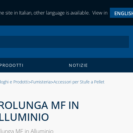
e site in Italian, other language is available.
View in
ENGLIS
 PRODOTTI
NOTIZIE
>
>
loghi e Prodotti
Fumisteria
Accessori per Stufe a Pellet
ROLUNGA MF IN
LLUMINIO
lunga MF in Alluminio