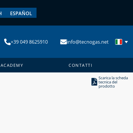
H
ESPAÑOL
+39 049 8625910
info@tecnogas.net
ACADEMY
CONTATTI
Scarica la scheda
tecnica del
prodotto