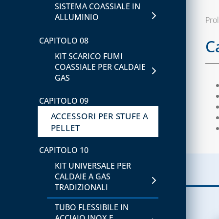
SISTEMA COASSIALE IN
CAPITOLO 04
ALLUMINIO
CAPITOLO 12
Prol
CONTATORI GAS,
ACCESSORI UNIVERSALI
MENSOLE E ACCESSORI
CAPITOLO 08
C
PER CANALINE
PER CONTATORI
KIT SCARICO FUMI
CANALINA AFRIKA E
COASSIALE PER CALDAIE
ISPEZIONE E
ACCESSORI
GAS
CONTROLLO
COMBUSTIONE
CANALINA ART-ECO AD
CAPITOLO 09
ACCESSORI
MANOMETRI PER
ACCESSORI PER STUFE A
ACQUA/GAS E
PELLET
CANALINA VENERE E
TERMOMETRI
ACCESSORI
CAPITOLO 10
TERMOSTATI E
CANALINE EVA, SONIA E
CRONOTERMOSTATI
KIT UNIVERSALE PER
ACCESSORI
CALDAIE A GAS
VALVOLE DI SICUREZZA
TRADIZIONALI
CAPITOLO 13
CAPITOLO 05
TUBO FLESSIBILE IN
ACCESSORI PER SCARICO
ACCIAIO INOX E
CONDENSA