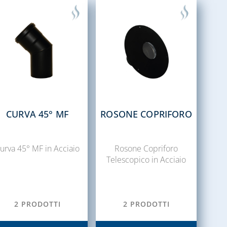
CURVA 45° MF
ROSONE COPRIFORO
urva 45° MF in Acciaio
Rosone Copriforo
Telescopico in Acciaio
2 PRODOTTI
2 PRODOTTI