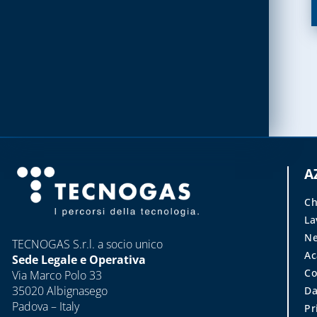
BLUE KIT LINEA
TECNOBLUE
CARTUCCE
NEUTRALIZZANTI E
POMPE DI CONDENSA
COLLETTORI
CONTATORI PER ACQUA
A
DEFANGATORI
Ch
MAGNETICI
La
DOSATORI DI
Ne
TECNOGAS S.r.l. a socio unico
POLIFOSFATI
A
Sede Legale e Operativa
Co
Via Marco Polo 33
FILTRI E CARTUCCE
35020 Albignasego
Da
FILTRANTI
Padova – Italy
Pr