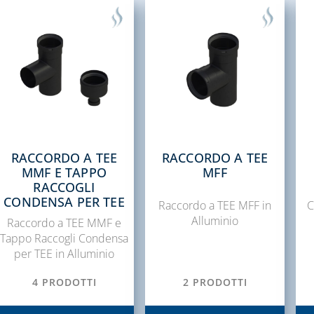
RACCORDO A TEE
RACCORDO A TEE
MMF E TAPPO
MFF
RACCOGLI
CONDENSA PER TEE
Raccordo a TEE MFF in
C
Alluminio
Raccordo a TEE MMF e
Tappo Raccogli Condensa
per TEE in Alluminio
4 PRODOTTI
2 PRODOTTI