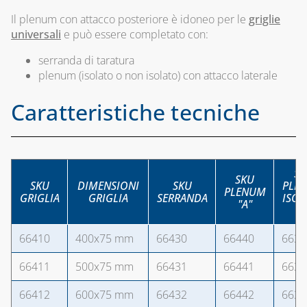
Il plenum con attacco posteriore è idoneo per le
griglie
universali
e può essere completato con:
serranda di taratura
plenum (isolato o non isolato) con attacco laterale
Caratteristiche tecniche
SK
SKU
SKU
DIMENSIONI
SKU
PLE
PLENUM
GRIGLIA
GRIGLIA
SERRANDA
ISOL
"A"
"A
66410
400x75 mm
66430
66440
6639
66411
500x75 mm
66431
66441
6639
66412
600x75 mm
66432
66442
6639