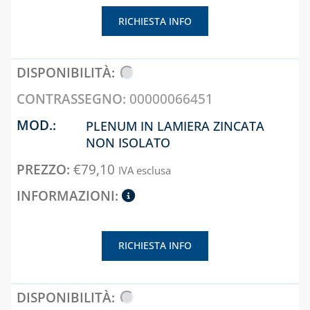
E DETERGENTI
RICHIESTA INFO
BENDE, NASTRI E
GUARNIZIONI
FASCETTE E
00000066451
NASTRO
GUAINE
PLENUM IN LAMIERA ZINCATA
SPIRALATE
NON ISOLATO
CORRUGATE,
€
79,10
ESTENSIBILI E
IVA esclusa
TERMORETRAIBILI
LEGHE SALDANTI
POMPE SCALDA
RICHIESTA INFO
MASSETTI
SIGILLANTI E
ACCESSORI PER
SIGILLATURA