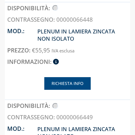
DISINCROSTANTI
E POMPE DI
LAVAGGIO
00000066448
PRESSOSTATI
PLENUM IN LAMIERA ZINCATA
RIDUTTORI DI
NON ISOLATO
PRESSIONE
€
55,95
IVA esclusa
SOLARE TERMICO
VALVOLE A
FARFALLA E FILTRI
A Y
RICHIESTA INFO
VALVOLE DI ZONA
VALVOLE
RITEGNO, FONDO
E SICUREZZA
00000066449
PLENUM IN LAMIERA ZINCATA
CAPITOLO 07