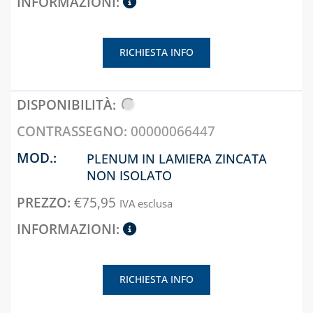
COLLETTORI
CONTATORI PER
RICHIESTA INFO
ACQUA
DEFANGATORI
MAGNETICI
DOSATORI DI
00000066447
POLIFOSFATI
PLENUM IN LAMIERA ZINCATA
FILTRI E
NON ISOLATO
CARTUCCE
€
75,95
FILTRANTI
IVA esclusa
KIT FLESSIBILI
ESTENSIBILI PER
ALLACCIAMENTO
ACQUA-GAS
RICHIESTA INFO
LIQUIDI