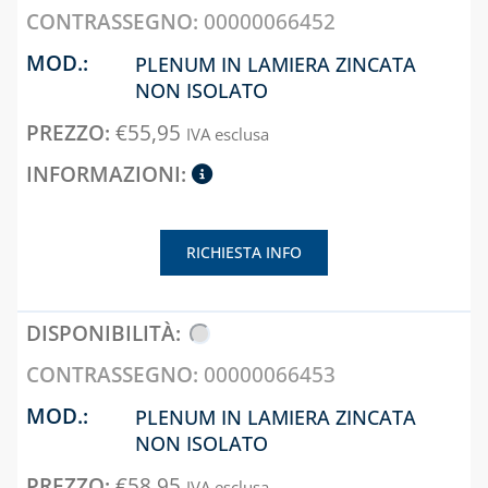
00000066452
TUBI E
PLENUM IN LAMIERA ZINCATA
GUARNIZIONI IN
GOMMA
NON ISOLATO
€
55,95
IVA esclusa
CAPITOLO 09
ACCESSORI PER
SERBATOI E
INTERCETTAZIONE
ANTINCENDIO
RICHIESTA INFO
FILTRI, VALVOLE
ED
ELETTROVALVOLE
PER GASOLIO
00000066453
INDICATORI DI
PLENUM IN LAMIERA ZINCATA
LIVELLO E
NON ISOLATO
ACCESSORI
€
58,95
IVA esclusa