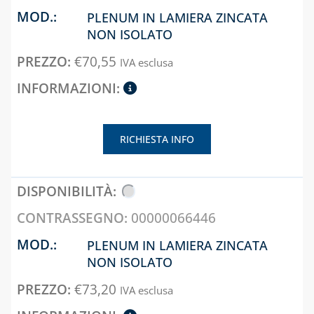
E ACCESSORI
PLENUM IN LAMIERA ZINCATA
TECNOGIUNTI
NON ISOLATO
SISTEMA VMC,
TUBI FLESSIBILI
ASSOLO E
€
70,55
IVA esclusa
PER GAS E ACQUA
ACCESSORI
SISTEMI DI
CAPITOLO 06
VENTILAZIONE E
ACCESSORI
TRATTAMENTO
ACQUA
DELL'ARIA
RICHIESTA INFO
ADDOLCITORI,
MISURATORI TDS,
DUREZZA E P8
00000066446
BLUE KIT LINEA
TECNOBLUE
PLENUM IN LAMIERA ZINCATA
CARTUCCE
NON ISOLATO
NEUTRALIZZANTI
€
73,20
E POMPE DI
IVA esclusa
CONDENSA