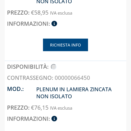
NON ISOLATO
CASSETTE E
SPORTELLI PER
€
58,95
IVA esclusa
CONTATORI
ACQUA E
INTERCETTAZIONE
CASSETTE E
RICHIESTA INFO
SPORTELLI PER
CONTATORI GAS
CASSETTE PER
CONTATORI
00000066450
ELETTRICI
PLENUM IN LAMIERA ZINCATA
CASSETTE PER
INTERCETTAZIONE
NON ISOLATO
DI GAS E ACQUA
€
76,15
IVA esclusa
CAPITOLO 08
ANTIGELO,
DISINCROSTANTI