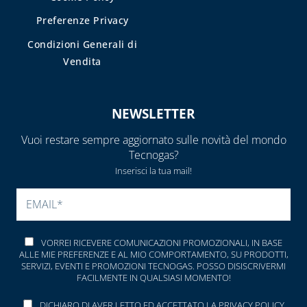
Preferenze Privacy
TUBI E
GUARNIZIONI IN
Condizioni Generali di
GOMMA
Vendita
CAPITOLO 09
ACCESSORI PER
NEWSLETTER
SERBATOI E
INTERCETTAZIONE
Vuoi restare sempre aggiornato sulle novità del mondo
ANTINCENDIO
Tecnogas?
Inserisci la tua mail!
FILTRI, VALVOLE
ED
SI PREGA DI LASCIARE V
ELETTROVALVOLE
PER GASOLIO
VORREI RICEVERE COMUNICAZIONI PROMOZIONALI, IN BASE
INDICATORI DI
ALLE MIE PREFERENZE E AL MIO COMPORTAMENTO, SU PRODOTTI,
LIVELLO E
SERVIZI, EVENTI E PROMOZIONI TECNOGAS. POSSO DISISCRIVERMI
FACILMENTE IN QUALSIASI MOMENTO!
ACCESSORI
DICHIARO DI AVER LETTO ED ACCETTATO LA
PRIVACY POLICY