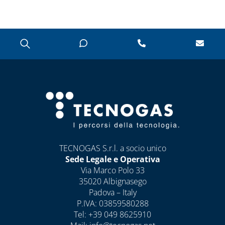
CASSETTE E
SPORTELLI PER
CONTATORI
ACQUA E
INTERCETTAZIONE
CASSETTE E
SPORTELLI PER
CONTATORI GAS
CASSETTE PER
CONTATORI
ELETTRICI
TECNOGAS S.r.l. a socio unico
CASSETTE PER
Sede Legale e Operativa
INTERCETTAZIONE
Via Marco Polo 33
DI GAS E ACQUA
35020 Albignasego
Padova – Italy
CAPITOLO 08
P.IVA: 03859580288
ANTIGELO,
Tel:
+39 049 8625910
DISINCROSTANTI