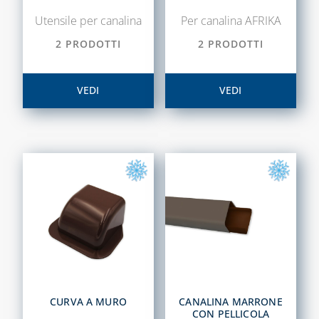
COLLETTORI
Utensile per canalina
Per canalina AFRIKA
2 PRODOTTI
2 PRODOTTI
CONTATORI PER
ACQUA
DEFANGATORI
VEDI
VEDI
MAGNETICI
DOSATORI DI
POLIFOSFATI
FILTRI E
CARTUCCE
FILTRANTI
KIT FLESSIBILI
ESTENSIBILI PER
ALLACCIAMENTO
ACQUA-GAS
CURVA A MURO
CANALINA MARRONE
LIQUIDI
CON PELLICOLA