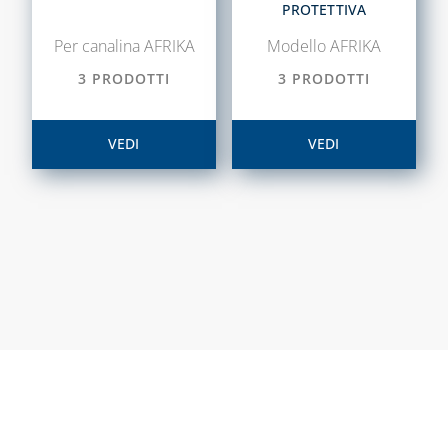
DISINCROSTANTI
PROTETTIVA
E POMPE DI
Per canalina AFRIKA
Modello AFRIKA
LAVAGGIO
3 PRODOTTI
3 PRODOTTI
PRESSOSTATI
RIDUTTORI DI
VEDI
VEDI
PRESSIONE
SOLARE TERMICO
VALVOLE A
FARFALLA E FILTRI
A Y
VALVOLE DI ZONA
VALVOLE
RITEGNO, FONDO
E SICUREZZA
CAPITOLO 07