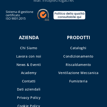
Mail:
info@tecnogas.net
E DETERGENTI
Sistema di gestione
BENDE, NASTRI E
certificato
ISO 9001:2015
GUARNIZIONI
FASCETTE E
NASTRO
AZIENDA
PRODOTTI
GUAINE
SPIRALATE
Chi Siamo
Cataloghi
CORRUGATE,
Lavora con noi
Condizionamento
ESTENSIBILI E
TERMORETRAIBILI
News & Eventi
Riscaldamento
LEGHE SALDANTI
Academy
Ventilazione Meccanica
Contatti
Fumisteria
POMPE SCALDA
MASSETTI
Dati aziendali
SIGILLANTI E
Privacy Policy
ACCESSORI PER
Cookie Policy
SIGILLATURA