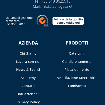
DISINCROSTANTI
Tel:
+39 049 8625910
E POMPE DI
Mail:
info@tecnogas.net
LAVAGGIO
Sistema di gestione
PRESSOSTATI
certificato
ISO 9001:2015
RIDUTTORI DI
PRESSIONE
AZIENDA
PRODOTTI
SOLARE TERMICO
VALVOLE A
Chi Siamo
Cataloghi
FARFALLA E FILTRI
Lavora con noi
Condizionamento
A Y
News & Eventi
Riscaldamento
VALVOLE DI ZONA
Academy
Ventilazione Meccanica
VALVOLE
RITEGNO, FONDO
Contatti
Fumisteria
E SICUREZZA
Dati aziendali
CAPITOLO 07
Privacy Policy