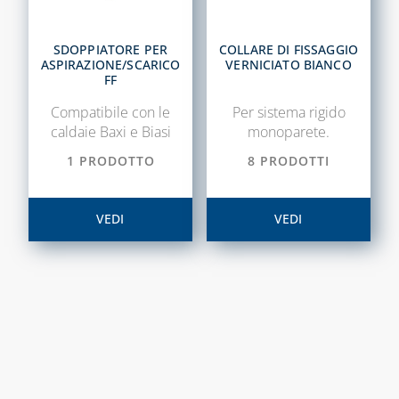
CANALINA ART-
TERMOSTATI E
ECO AD
CRONOTERMOSTATI
ACCESSORI
SDOPPIATORE PER
COLLARE DI FISSAGGIO
ASPIRAZIONE/SCARICO
VERNICIATO BIANCO
FF
VALVOLE DI
CANALINA
SICUREZZA
VENERE E
Compatibile con le
Per sistema rigido
ACCESSORI
caldaie Baxi e Biasi
monoparete.
CAPITOLO 05
CANALINE EVA,
1 PRODOTTO
8 PRODOTTI
COLLARI DI
SONIA E
RIPARAZIONE
ACCESSORI
VEDI
VEDI
GIUNTI
CAPITOLO 13
FLESSIBILI,
ANTIVIBRANTI E
ACCESSORI PER
DIELETTRICI
SCARICO
CONDENSA
RACCORDI
SALDABILI ED
CAPITOLO 14
ELETTROSALDABILI,
BARRIERE
UTENSILI E
D'ARIA, RICAMBI
ACCESSORI