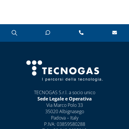
COLLETTORI
CONTATORI PER
ACQUA
DEFANGATORI
MAGNETICI
DOSATORI DI
POLIFOSFATI
FILTRI E
CARTUCCE
FILTRANTI
TECNOGAS S.r.l. a socio unico
KIT FLESSIBILI
Sede Legale e Operativa
ESTENSIBILI PER
Via Marco Polo 33
ALLACCIAMENTO
35020 Albignasego
ACQUA-GAS
Padova – Italy
LIQUIDI
P.IVA: 03859580288