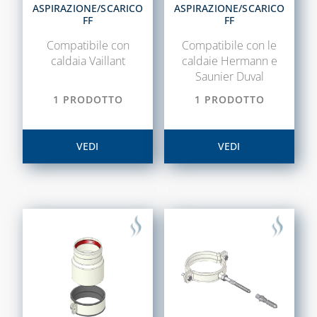
ASPIRAZIONE/SCARICO
ASPIRAZIONE/SCARICO
PROTEZIONI
FF
FF
ELETTROVALVOLE
PER GAS
CAPITOLO 11
Compatibile con
Compatibile con le
caldaia Vaillant
caldaie Hermann e
RILEVATORI
CLIMA COVER
Saunier Duval
FUGHE GAS E
ACCESSORI PER
ANTINCENDIO
1 PRODOTTO
1 PRODOTTO
IL
COMPLETAMENTO
CAPITOLO 04
ESTETICO E
VEDI
VEDI
CONTATORI GAS,
RICAMBI
MENSOLE E
ACCESSORI PER
CAPITOLO 12
CONTATORI
ACCESSORI
ISPEZIONE E
UNIVERSALI PER
CONTROLLO
CANALINE
COMBUSTIONE
CANALINA
MANOMETRI PER
AFRIKA E
ACQUA/GAS E
ACCESSORI
TERMOMETRI