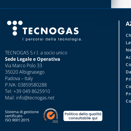
COLLARI DI RIPARAZIONE
CAPITOLO 14
GIUNTI FLESSIBILI,
ANTIVIBRANTI E
BARRIERE D'ARIA,
A
DIELETTRICI
RICAMBI E ACCESSORI
Ch
RACCORDI SALDABILI ED
SISTEMA VMC, ASSOLO E
La
ELETTROSALDABILI,
ACCESSORI
Ne
UTENSILI E ACCESSORI
TECNOGAS S.r.l. a socio unico
A
Sede Legale e Operativa
SISTEMI DI
TECNOGIUNTI
Co
Via Marco Polo 33
VENTILAZIONE E
35020 Albignasego
Da
TRATTAMENTO
TUBI FLESSIBILI PER GAS
Padova – Italy
DELL'ARIA
Pr
E ACQUA
P.IVA: 03859580288
Co
Tel:
+39 049 8625910
Pr
CAPITOLO 06
Mail:
info@tecnogas.net
Co
ACCESSORI ACQUA
Sistema di gestione
certificato
ADDOLCITORI,
ISO 9001:2015
MISURATORI TDS,
DUREZZA E P8