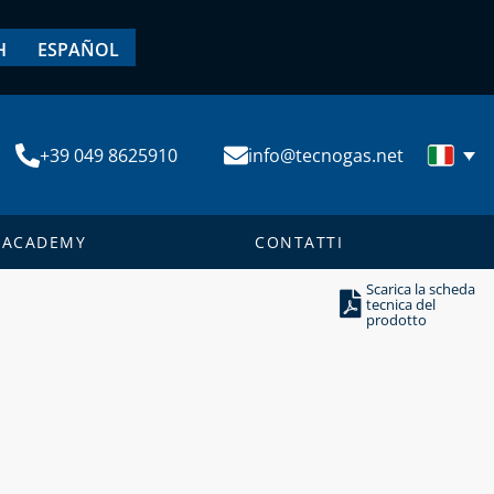
H
ESPAÑOL
+39 049 8625910
info@tecnogas.net
ACADEMY
CONTATTI
Scarica la scheda
tecnica del
prodotto