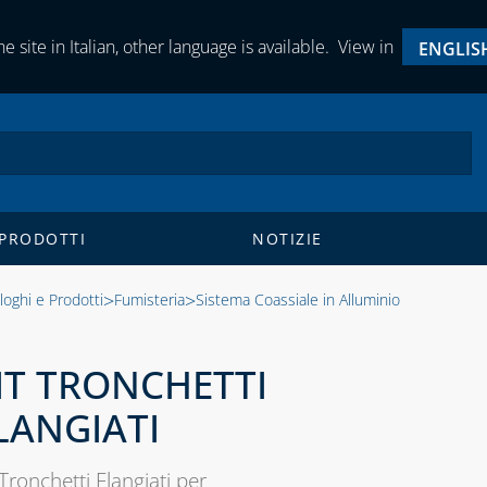
e site in Italian, other language is available.
View in
ENGLIS
 PRODOTTI
NOTIZIE
>
>
loghi e Prodotti
Fumisteria
Sistema Coassiale in Alluminio
IT TRONCHETTI
LANGIATI
 Tronchetti Flangiati per