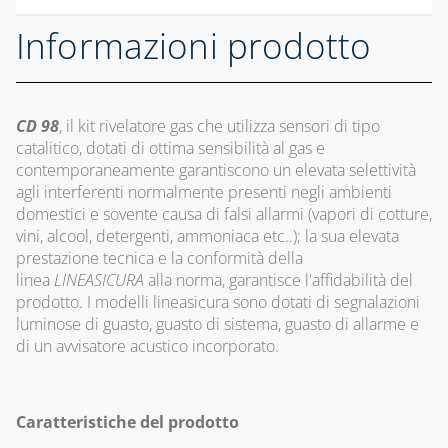
GUAINE
Informazioni prodotto
SPIRALATE
CORRUGATE,
ESTENSIBILI E
TERMORETRAIBILI
CD 98
, il kit rivelatore gas che utilizza sensori di tipo
LEGHE SALDANTI
catalitico, dotati di ottima sensibilità al gas e
contemporaneamente garantiscono un elevata selettività
POMPE SCALDA
agli interferenti normalmente presenti negli ambienti
MASSETTI
domestici e sovente causa di falsi allarmi (vapori di cotture,
vini, alcool, detergenti, ammoniaca etc..); la sua elevata
SIGILLANTI E
prestazione tecnica e la conformità della
ACCESSORI PER
linea
LINEASICURA
SIGILLATURA
alla norma, garantisce l'affidabilità del
prodotto. I modelli lineasicura sono dotati di segnalazioni
TUBI E
luminose di guasto, guasto di sistema, guasto di allarme e
GUARNIZIONI IN
di un avvisatore acustico incorporato.
GOMMA
CAPITOLO 09
Caratteristiche del prodotto
ACCESSORI PER