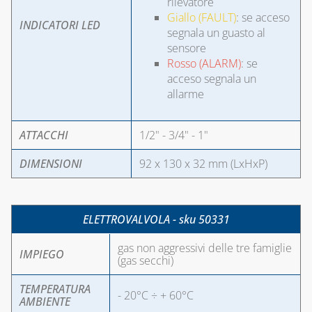
rilevatore
Giallo (FAULT)
: se acceso
INDICATORI LED
segnala un guasto al
sensore
Rosso (ALARM)
: se
acceso segnala un
allarme
ATTACCHI
1/2" - 3/4" - 1"
DIMENSIONI
92 x 130 x 32 mm (LxHxP)
ELETTROVALVOLA - sku 50331
gas non aggressivi delle tre famiglie
IMPIEGO
(gas secchi)
TEMPERATURA
- 20°C ÷ + 60°C
AMBIENTE