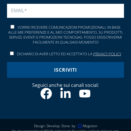
SI PREGA DI LASCIARE V
VORREI RICEVERE COMUNICAZIONI PROMOZIONALI, IN BASE
ALLE MIE PREFERENZE E AL MIO COMPORTAMENTO, SU PRODOTTI,
SERVIZI, EVENTI E PROMOZIONI TECNOGAS. POSSO DISISCRIVERMI
FACILMENTE IN QUALSIASI MOMENTO!
DICHIARO DI AVER LETTO ED ACCETTATO LA
PRIVACY POLICY
Seguici anche sui canali social:
Design. Develop. Done. by
Megiston
This site is protected by reCAPTCHA and the Google
Privacy Policy
and
Terms of Service
apply.