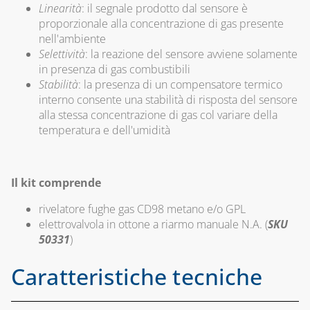
Linearità
: il segnale prodotto dal sensore è
SERBATOI E
proporzionale alla concentrazione di gas presente
INTERCETTAZIONE
nell'ambiente
ANTINCENDIO
Selettività
: la reazione del sensore avviene solamente
FILTRI, VALVOLE
in presenza di gas combustibili
ED
Stabilità
: la presenza di un compensatore termico
ELETTROVALVOLE
interno consente una stabilità di risposta del sensore
PER GASOLIO
alla stessa concentrazione di gas col variare della
temperatura e dell'umidità
INDICATORI DI
LIVELLO E
ACCESSORI
Il kit comprende
CAPITOLO 10
rivelatore fughe gas CD98 metano e/o GPL
LAMPADE,
elettrovalvola in ottone a riarmo manuale N.A. (
SKU
FORNELLI E
50331
)
BRUCIATORI
Caratteristiche tecniche
LEGHE SALDANTI
PRODOTTI PER