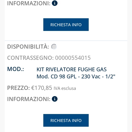
E ACCESSORI
CONTATORI GAS
SISTEMA VMC,
CASSETTE PER
ASSOLO E
CONTATORI
RICHIESTA INFO
ACCESSORI
ELETTRICI
SISTEMI DI
CASSETTE PER
VENTILAZIONE E
INTERCETTAZIONE
TRATTAMENTO
DI GAS E ACQUA
00000554015
DELL'ARIA
CAPITOLO 08
KIT RIVELATORE FUGHE GAS
Mod. CD 98 GPL - 230 Vac - 1/2"
ANTIGELO,
DISINCROSTANTI
€
170,85
IVA esclusa
E DETERGENTI
BENDE, NASTRI E
GUARNIZIONI
FASCETTE E
RICHIESTA INFO
NASTRO