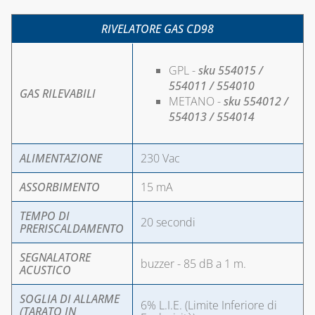
SALDATURA
RIVELATORE GAS CD98
GPL -
sku 554015 /
554011 / 554010
GAS RILEVABILI
METANO -
sku 554012 /
554013 / 554014
ALIMENTAZIONE
230 Vac
ASSORBIMENTO
15 mA
TEMPO DI
20 secondi
PRERISCALDAMENTO
SEGNALATORE
buzzer - 85 dB a 1 m.
ACUSTICO
SOGLIA DI ALLARME
6% L.I.E. (Limite Inferiore di
(TARATO IN