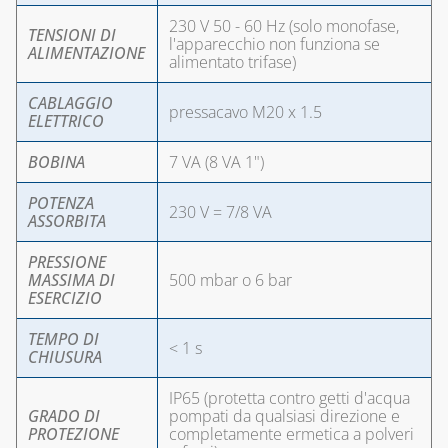
230 V 50 - 60 Hz (solo monofase,
TENSIONI DI
l'apparecchio non funziona se
ALIMENTAZIONE
alimentato trifase)
CABLAGGIO
pressacavo M20 x 1.5
ELETTRICO
BOBINA
7 VA (8 VA 1")
POTENZA
230 V = 7/8 VA
ASSORBITA
PRESSIONE
MASSIMA DI
500 mbar o 6 bar
ESERCIZIO
TEMPO DI
< 1 s
CHIUSURA
IP65 (protetta contro getti d'acqua
GRADO DI
pompati da qualsiasi direzione e
PROTEZIONE
completamente ermetica a polveri