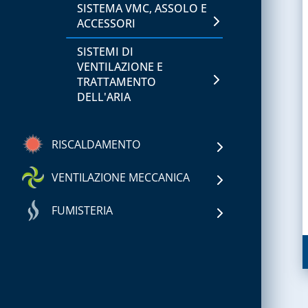
SISTEMA VMC, ASSOLO E
ACCESSORI
SISTEMI DI
VENTILAZIONE E
TRATTAMENTO
DELL'ARIA
RISCALDAMENTO
CAPITOLO 01
VENTILAZIONE MECCANICA
ACCESSORI PER
FUMISTERIA
SERBATOI E
ACCESSORI PER SISTEMI
IMPIANTISTICA GPL
CANALIZZATI
CAPITOLO 01
FILTRI PER GAS
GRIGLIE CIRCOLARI E
SISTEMA FLESSIBILE
RETTANGOLARI IN RAME E
MONOPARETE PER
GRUPPI DI RIDUZIONE
ALLUMINIO
CONDENSAZIONE IN PPS
GPL