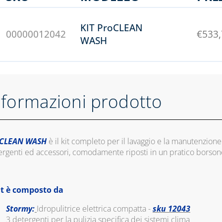
KIT ProCLEAN
00000012042
€
533
WASH
nformazioni prodotto
oCLEAN WASH
è il kit completo per il lavaggio e la manutenzio
ergenti ed accessori, comodamente riposti in un pratico borso
kit è composto da
Stormy:
Idropulitrice elettrica compatta -
sku 12043
3 detergenti per la pulizia specifica dei sistemi clima