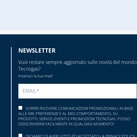
NEWSLETTER
Vuoi restare sempre aggiornato sulle novità del mondo
Tecnogas?
Inserisci la tua mail!
SI PREGA DI LASCIARE VUOTO QUESTO CAMP
VORREI RICEVERE COMUNICAZIONI PROMOZIONALI, IN BASE
ALLE MIE PREFERENZE E AL MIO COMPORTAMENTO, SU
PRODOTTI, SERVIZI, EVENTI E PROMOZIONI TECNOGAS. POSSO
DISISCRIVERMI FACILMENTE IN QUALSIASI MOMENTO!
DICHIARO DI AVER LETTO ED ACCETTATO LA
PRIVACY POLICY