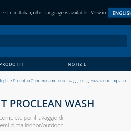
e site in Italian, other language is available.
View in
ENGLIS
 PRODOTTI
NOTIZIE
>
>
loghi e Prodotti
Condizionamento
Lavaggio e Igienizzazione Impianti
IT PROCLEAN WASH
 completo per il lavaggio di
temi clima indoor/outdoor