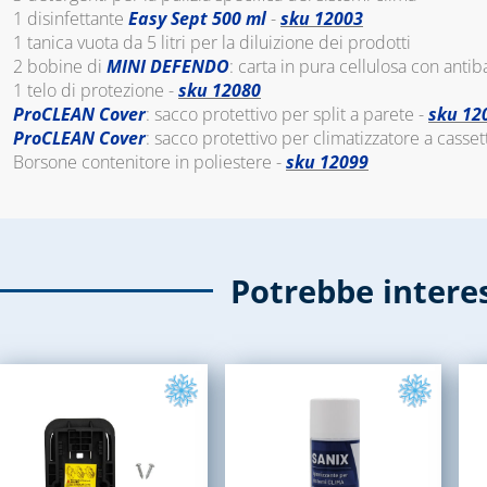
1 disinfettante
Easy Sept
500 ml
-
sku 12003
1 tanica vuota da 5 litri per la diluizione dei prodotti
2 bobine di
MINI DEFENDO
: carta in pura cellulosa con antib
1 telo di protezione -
sku 12080
ProCLEAN Cover
: sacco protettivo per split a parete -
sku 12
ProCLEAN Cover
: sacco protettivo per climatizzatore a casset
Borsone contenitore in poliestere -
sku 12099
Potrebbe intere