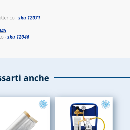
atterico -
sku 12071
045
to -
sku 12046
ssarti anche