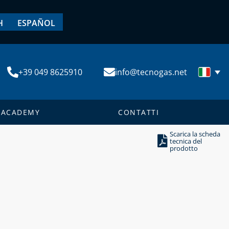
H
ESPAÑOL
+39 049 8625910
info@tecnogas.net
ACADEMY
CONTATTI
Scarica la scheda
tecnica del
prodotto