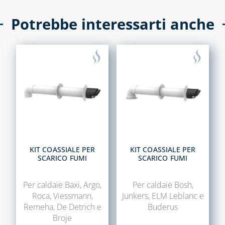
PROTEZIONI
ELETTROVALVOLE
Potrebbe interessarti anche
PER GAS
CAPITOLO 11
RILEVATORI
CLIMA COVER
FUGHE GAS E
ACCESSORI PER
ANTINCENDIO
IL
COMPLETAMENTO
CAPITOLO 04
ESTETICO E
CONTATORI GAS,
RICAMBI
MENSOLE E
ACCESSORI PER
CAPITOLO 12
CONTATORI
ACCESSORI
KIT COASSIALE PER
KIT COASSIALE PER
SCARICO FUMI
ISPEZIONE E
SCARICO FUMI
UNIVERSALI PER
CONTROLLO
CANALINE
COMBUSTIONE
Per caldaie Baxi, Argo,
Per caldaie Bosh,
CANALINA
Roca, Viessmann,
Junkers, ELM Leblanc e
MANOMETRI PER
AFRIKA E
Remeha, De Detrich e
Buderus
ACQUA/GAS E
ACCESSORI
Broje
TERMOMETRI