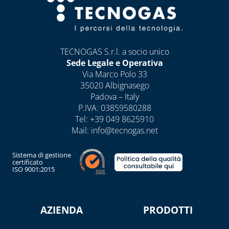
DISINCROSTANTI
E POMPE DI
LAVAGGIO
PRESSOSTATI
TECNOGAS S.r.l. a socio unico
Sede Legale e Operativa
RIDUTTORI DI
Via Marco Polo 33
PRESSIONE
35020 Albignasego
SOLARE TERMICO
Padova – Italy
P.IVA: 03859580288
VALVOLE A
Tel:
+39 049 8625910
FARFALLA E FILTRI
Mail:
info@tecnogas.net
A Y
VALVOLE DI ZONA
Sistema di gestione
certificato
ISO 9001:2015
VALVOLE
RITEGNO, FONDO
E SICUREZZA
AZIENDA
PRODOTTI
CAPITOLO 07