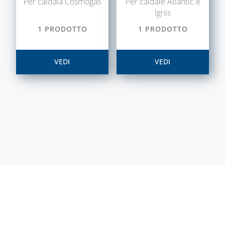
Per caldaia Cosmogas
Per caldaie Atlantic e
E ACCESSORI
Ignis
TECNOGIUNTI
SISTEMA VMC,
1 PRODOTTO
1 PRODOTTO
TUBI FLESSIBILI
ASSOLO E
PER GAS E ACQUA
ACCESSORI
VEDI
VEDI
SISTEMI DI
CAPITOLO 06
VENTILAZIONE E
ACCESSORI
TRATTAMENTO
ACQUA
DELL'ARIA
ADDOLCITORI,
MISURATORI TDS,
DUREZZA E P8
BLUE KIT LINEA
TECNOBLUE
CARTUCCE
NEUTRALIZZANTI
E POMPE DI
CONDENSA