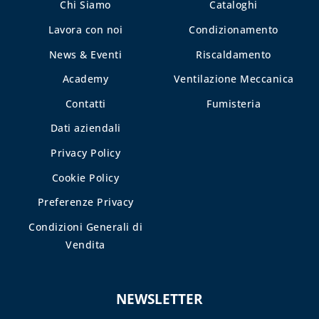
Chi Siamo
Cataloghi
CASSETTE E
SPORTELLI PER
Lavora con noi
Condizionamento
CONTATORI
News & Eventi
Riscaldamento
ACQUA E
INTERCETTAZIONE
Academy
Ventilazione Meccanica
CASSETTE E
Contatti
Fumisteria
SPORTELLI PER
Dati aziendali
CONTATORI GAS
Privacy Policy
CASSETTE PER
CONTATORI
Cookie Policy
ELETTRICI
Preferenze Privacy
CASSETTE PER
Condizioni Generali di
INTERCETTAZIONE
Vendita
DI GAS E ACQUA
CAPITOLO 08
NEWSLETTER
ANTIGELO,
DISINCROSTANTI