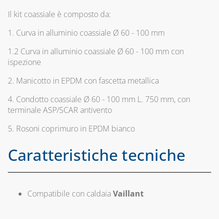
PROTEZIONI
Il kit coassiale è composto da:
ELETTROVALVOLE
PER GAS
CAPITOLO 11
1. Curva in alluminio coassiale Ø 60 - 100 mm
RILEVATORI
CLIMA COVER
1.2 Curva in alluminio coassiale Ø 60 - 100 mm con
FUGHE GAS E
ispezione
ACCESSORI PER
ANTINCENDIO
IL
2. Manicotto in EPDM con fascetta metallica
COMPLETAMENTO
CAPITOLO 04
ESTETICO E
4. Condotto coassiale Ø 60 - 100 mm L. 750 mm, con
CONTATORI GAS,
RICAMBI
terminale ASP/SCAR antivento
MENSOLE E
ACCESSORI PER
5. Rosoni coprimuro in EPDM bianco
CAPITOLO 12
CONTATORI
ACCESSORI
Caratteristiche tecniche
ISPEZIONE E
UNIVERSALI PER
CONTROLLO
CANALINE
COMBUSTIONE
CANALINA
Compatibile con caldaia
Vaillant
MANOMETRI PER
AFRIKA E
ACQUA/GAS E
ACCESSORI
TERMOMETRI