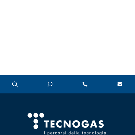
DISINCROSTANTI
E POMPE DI
LAVAGGIO
PRESSOSTATI
RIDUTTORI DI
PRESSIONE
SOLARE TERMICO
VALVOLE A
FARFALLA E FILTRI
A Y
VALVOLE DI ZONA
VALVOLE
RITEGNO, FONDO
E SICUREZZA
CAPITOLO 07