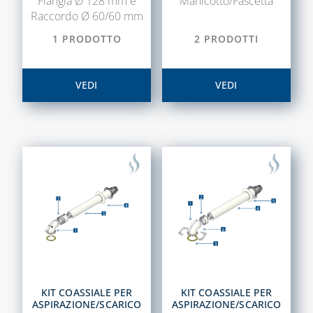
Flangia Ø 128 mm e
Manicotto/Fascetta
E ACCESSORI
Raccordo Ø 60/60 mm
TECNOGIUNTI
SISTEMA VMC,
1 PRODOTTO
2 PRODOTTI
TUBI FLESSIBILI
ASSOLO E
PER GAS E ACQUA
ACCESSORI
VEDI
VEDI
SISTEMI DI
CAPITOLO 06
VENTILAZIONE E
ACCESSORI
TRATTAMENTO
ACQUA
DELL'ARIA
ADDOLCITORI,
MISURATORI TDS,
DUREZZA E P8
BLUE KIT LINEA
TECNOBLUE
CARTUCCE
NEUTRALIZZANTI
E POMPE DI
KIT COASSIALE PER
KIT COASSIALE PER
CONDENSA
ASPIRAZIONE/SCARICO
ASPIRAZIONE/SCARICO