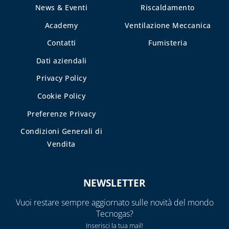
News & Eventi
Riscaldamento
E DETERGENTI
Academy
Ventilazione Meccanica
BENDE, NASTRI E
GUARNIZIONI
Contatti
Fumisteria
FASCETTE E
Dati aziendali
NASTRO
Privacy Policy
GUAINE
Cookie Policy
SPIRALATE
CORRUGATE,
Preferenze Privacy
ESTENSIBILI E
Condizioni Generali di
TERMORETRAIBILI
Vendita
LEGHE SALDANTI
POMPE SCALDA
NEWSLETTER
MASSETTI
Vuoi restare sempre aggiornato sulle novità del mondo
SIGILLANTI E
Tecnogas?
ACCESSORI PER
Inserisci la tua mail!
SIGILLATURA