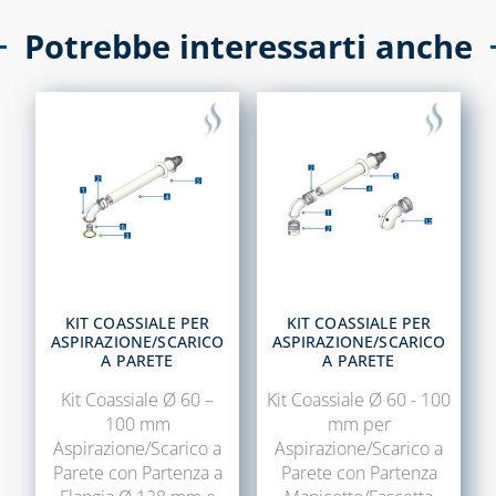
CANALINA ART-
TERMOSTATI E
Potrebbe interessarti anche
ECO AD
CRONOTERMOSTATI
ACCESSORI
VALVOLE DI
CANALINA
SICUREZZA
VENERE E
ACCESSORI
CAPITOLO 05
CANALINE EVA,
COLLARI DI
SONIA E
RIPARAZIONE
ACCESSORI
GIUNTI
CAPITOLO 13
FLESSIBILI,
KIT COASSIALE PER
KIT COASSIALE PER
ANTIVIBRANTI E
ACCESSORI PER
ASPIRAZIONE/SCARICO
ASPIRAZIONE/SCARICO
DIELETTRICI
SCARICO
A PARETE
A PARETE
CONDENSA
RACCORDI
Kit Coassiale Ø 60 –
Kit Coassiale Ø 60 - 100
SALDABILI ED
100 mm
mm per
CAPITOLO 14
ELETTROSALDABILI,
Aspirazione/Scarico a
Aspirazione/Scarico a
BARRIERE
UTENSILI E
Parete con Partenza a
Parete con Partenza
D'ARIA, RICAMBI
ACCESSORI