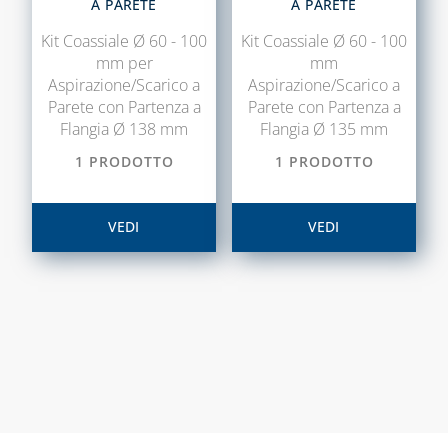
A PARETE
A PARETE
COLLETTORI
Kit Coassiale Ø 60 - 100
Kit Coassiale Ø 60 - 100
mm per
mm
CONTATORI PER
Aspirazione/Scarico a
Aspirazione/Scarico a
ACQUA
Parete con Partenza a
Parete con Partenza a
DEFANGATORI
Flangia Ø 138 mm
Flangia Ø 135 mm
MAGNETICI
1 PRODOTTO
1 PRODOTTO
DOSATORI DI
POLIFOSFATI
VEDI
VEDI
FILTRI E
CARTUCCE
FILTRANTI
KIT FLESSIBILI
ESTENSIBILI PER
ALLACCIAMENTO
ACQUA-GAS
LIQUIDI