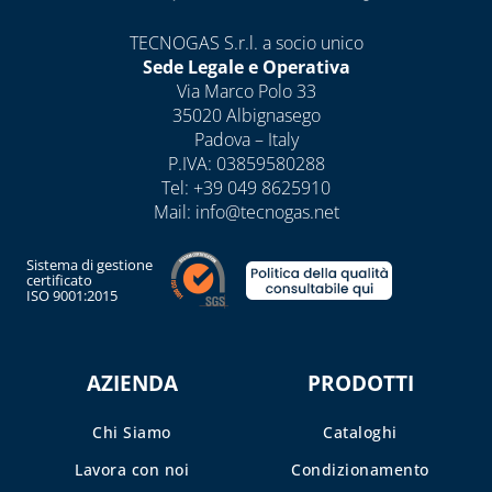
CASSETTE E
SPORTELLI PER
TECNOGAS S.r.l. a socio unico
CONTATORI
Sede Legale e Operativa
ACQUA E
Via Marco Polo 33
INTERCETTAZIONE
35020 Albignasego
Padova – Italy
CASSETTE E
P.IVA: 03859580288
SPORTELLI PER
Tel:
+39 049 8625910
CONTATORI GAS
Mail:
info@tecnogas.net
CASSETTE PER
Sistema di gestione
CONTATORI
certificato
ELETTRICI
ISO 9001:2015
CASSETTE PER
INTERCETTAZIONE
AZIENDA
PRODOTTI
DI GAS E ACQUA
CAPITOLO 08
Chi Siamo
Cataloghi
ANTIGELO,
Lavora con noi
Condizionamento
DISINCROSTANTI