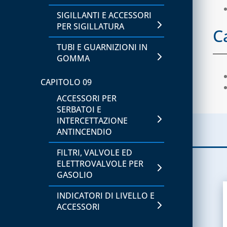
SIGILLANTI E ACCESSORI
RACCORDERIA IN RAME E
PER SIGILLATURA
OTTONE
C
TUBI E GUARNIZIONI IN
TUBI DI RAME, IN ROTOLI
GOMMA
O VERGHE
CAPITOLO 09
CAPITOLO 09
ACCESSORI PER
STAFFE
SERBATOI E
INTERCETTAZIONE
CAPITOLO 10
ANTINCENDIO
SUPPORTI E PROTEZIONI
FILTRI, VALVOLE ED
CAPITOLO 11
ELETTROVALVOLE PER
GASOLIO
CLIMA COVER
INDICATORI DI LIVELLO E
ACCESSORI PER IL
ACCESSORI
COMPLETAMENTO
ESTETICO E RICAMBI