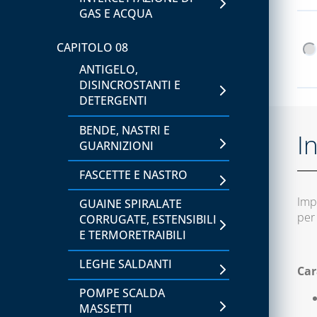
STRUMENTI DI MISURA,
GAS E ACQUA
TEMPERATURA E
UMIDITÀ
CAPITOLO 08
CAPITOLO 06
ANTIGELO,
DISINCROSTANTI E
LAVAGGIO E
DETERGENTI
IGIENIZZAZIONE
IMPIANTI
BENDE, NASTRI E
I
GUARNIZIONI
CAPITOLO 07
FASCETTE E NASTRO
ACCESSORI PER
BOMBOLE GAS
Imp
GUAINE SPIRALATE
per
CORRUGATE, ESTENSIBILI
BOMBOLE E GAS
E TERMORETRAIBILI
REFRIGERANTE
LEGHE SALDANTI
BOMBOLE VUOTE E
Car
ACCESSORI
POMPE SCALDA
MASSETTI
CAPITOLO 08