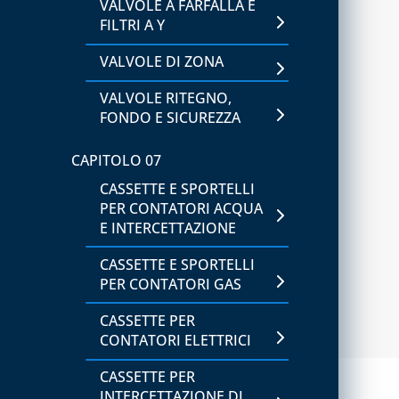
VALVOLE A FARFALLA E
CAPITOLO 02
FILTRI A Y
ATTREZZATURA PER GAS
REFRIGERANTI A3
VALVOLE DI ZONA
ATTREZZATURE PER
VALVOLE RITEGNO,
VUOTO E CARICO
FONDO E SICUREZZA
SISTEMI PER VUOTO E
CAPITOLO 07
CARICO
CASSETTE E SPORTELLI
PER CONTATORI ACQUA
CAPITOLO 03
E INTERCETTAZIONE
ATTREZZATURE UTENSILI
CASSETTE E SPORTELLI
PER CONTATORI GAS
CAPITOLO 04
SIGILLANTI, ADDITIVI E
CASSETTE PER
RILEVATORI DI PERDITE
CONTATORI ELETTRICI
CAPITOLO 05
CASSETTE PER
INTERCETTAZIONE DI