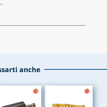
ze
ssarti anche