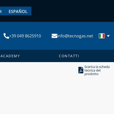
H
ESPAÑOL
+39 049 8625910
info@tecnogas.net
ACADEMY
CONTATTI
Scarica la scheda
tecnica del
prodotto