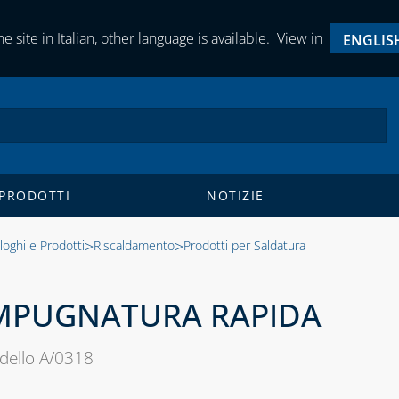
e site in Italian, other language is available.
View in
ENGLIS
 PRODOTTI
NOTIZIE
>
>
loghi e Prodotti
Riscaldamento
Prodotti per Saldatura
MPUGNATURA RAPIDA
dello A/0318