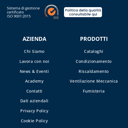
E DETERGENTI
Sistema di gestione
certificato
ISO 9001:2015
BENDE, NASTRI E
GUARNIZIONI
FASCETTE E
AZIENDA
PRODOTTI
NASTRO
GUAINE
Chi Siamo
Cataloghi
SPIRALATE
Lavora con noi
Condizionamento
CORRUGATE,
ESTENSIBILI E
News & Eventi
Riscaldamento
TERMORETRAIBILI
Academy
Ventilazione Meccanica
LEGHE SALDANTI
Contatti
Fumisteria
POMPE SCALDA
Dati aziendali
MASSETTI
Privacy Policy
SIGILLANTI E
Cookie Policy
ACCESSORI PER
SIGILLATURA