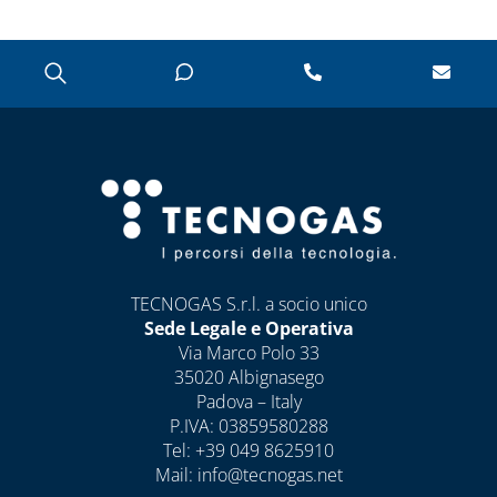
CASSETTE E
SPORTELLI PER
CONTATORI
ACQUA E
INTERCETTAZIONE
CASSETTE E
SPORTELLI PER
CONTATORI GAS
CASSETTE PER
CONTATORI
ELETTRICI
TECNOGAS S.r.l. a socio unico
Sede Legale e Operativa
CASSETTE PER
Via Marco Polo 33
INTERCETTAZIONE
35020 Albignasego
DI GAS E ACQUA
Padova – Italy
P.IVA: 03859580288
CAPITOLO 08
Tel:
+39 049 8625910
ANTIGELO,
Mail:
info@tecnogas.net
DISINCROSTANTI