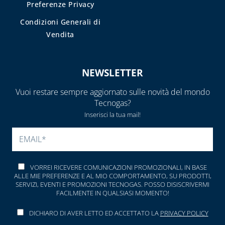
Preferenze Privacy
TUBI E
Condizioni Generali di
GUARNIZIONI IN
Vendita
GOMMA
CAPITOLO 09
NEWSLETTER
ACCESSORI PER
SERBATOI E
Vuoi restare sempre aggiornato sulle novità del mondo
INTERCETTAZIONE
Tecnogas?
ANTINCENDIO
Inserisci la tua mail!
FILTRI, VALVOLE
SI PREGA DI LASCIARE V
ED
ELETTROVALVOLE
PER GASOLIO
VORREI RICEVERE COMUNICAZIONI PROMOZIONALI, IN BASE
ALLE MIE PREFERENZE E AL MIO COMPORTAMENTO, SU PRODOTTI,
INDICATORI DI
SERVIZI, EVENTI E PROMOZIONI TECNOGAS. POSSO DISISCRIVERMI
FACILMENTE IN QUALSIASI MOMENTO!
LIVELLO E
ACCESSORI
DICHIARO DI AVER LETTO ED ACCETTATO LA
PRIVACY POLICY