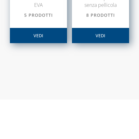
DISINCROSTANTI
EVA
senza pellicola
E POMPE DI
LAVAGGIO
5 PRODOTTI
8 PRODOTTI
PRESSOSTATI
VEDI
VEDI
RIDUTTORI DI
PRESSIONE
SOLARE TERMICO
VALVOLE A
FARFALLA E FILTRI
A Y
VALVOLE DI ZONA
VALVOLE
RITEGNO, FONDO
E SICUREZZA
CAPITOLO 07