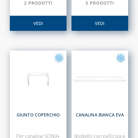
2 PRODOTTI
5 PRODOTTI
COLLETTORI
CONTATORI PER
VEDI
VEDI
ACQUA
DEFANGATORI
MAGNETICI
DOSATORI DI
POLIFOSFATI
FILTRI E
CARTUCCE
FILTRANTI
KIT FLESSIBILI
ESTENSIBILI PER
ALLACCIAMENTO
GIUNTO COPERCHIO
CANALINA BIANCA EVA
ACQUA-GAS
LIQUIDI
Per canaline SONIA-
Modello con pellicola e