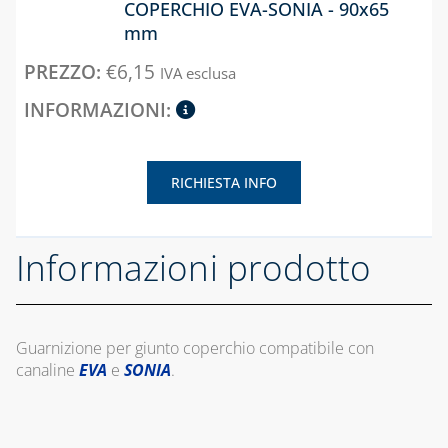
SISTEMA
COPERCHIO EVA-SONIA - 90x65
COASSIALE 
ELETTROVALVOLE
mm
CONDENSAZ
PER GAS
€
6,15
IN PP E
IVA esclusa
RILEVATORI
ALLUMINIO
FUGHE GAS E
ANTINCENDIO
CAPITOLO 06
SISTEMA
CAPITOLO 04
RICHIESTA INFO
SDOPPIATO 
CONTATORI GAS,
ALLUMINIO
MENSOLE E
Informazioni prodotto
ACCESSORI PER
CAPITOLO 07
CONTATORI
SISTEMA
COASSIALE 
ISPEZIONE E
ALLUMINIO
CONTROLLO
Guarnizione per giunto coperchio compatibile con
COMBUSTIONE
canaline
EVA
e
SONIA
.
CAPITOLO 08
MANOMETRI PER
KIT SCARIC
ACQUA/GAS E
FUMI
TERMOMETRI