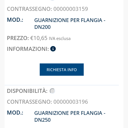
FILTRI, VALVOLE
ED
00000003159
ELETTROVALVOLE
GUARNIZIONE PER FLANGIA -
PER GASOLIO
DN200
INDICATORI DI
€
10,65
LIVELLO E
IVA esclusa
ACCESSORI
CAPITOLO 10
LAMPADE,
RICHIESTA INFO
FORNELLI E
BRUCIATORI
LEGHE SALDANTI
PRODOTTI PER
00000003196
SALDATURA
GUARNIZIONE PER FLANGIA -
DN250