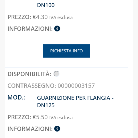
ELETTRICI
DN100
CASSETTE PER
€
4,30
IVA esclusa
INTERCETTAZIONE
DI GAS E ACQUA
CAPITOLO 08
RICHIESTA INFO
ANTIGELO,
DISINCROSTANTI
E DETERGENTI
BENDE, NASTRI E
GUARNIZIONI
00000003157
FASCETTE E
GUARNIZIONE PER FLANGIA -
NASTRO
DN125
GUAINE
€
5,50
IVA esclusa
SPIRALATE
CORRUGATE,
ESTENSIBILI E