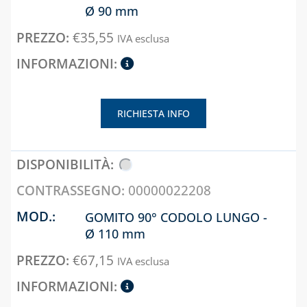
LIVELLO E
Ø 90 mm
ACCESSORI
€
35,55
IVA esclusa
CAPITOLO 10
LAMPADE,
FORNELLI E
BRUCIATORI
RICHIESTA INFO
LEGHE SALDANTI
PRODOTTI PER
SALDATURA
00000022208
GOMITO 90° CODOLO LUNGO -
Ø 110 mm
€
67,15
IVA esclusa