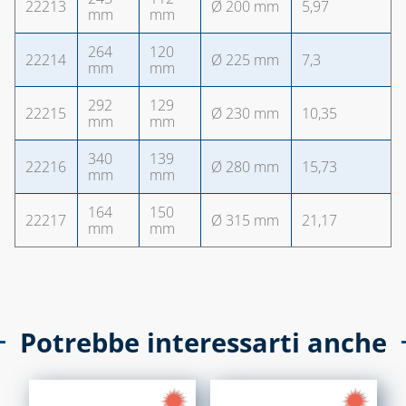
22213
Ø 200 mm
5,97
mm
mm
264
120
22214
Ø 225 mm
7,3
mm
mm
292
129
22215
Ø 230 mm
10,35
mm
mm
340
139
22216
Ø 280 mm
15,73
mm
mm
164
150
22217
Ø 315 mm
21,17
mm
mm
Potrebbe interessarti anche