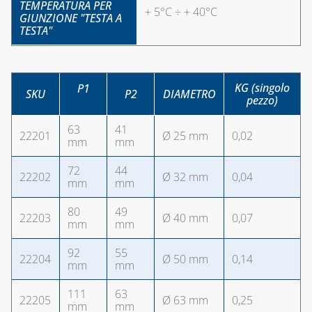
TEMPERATURA PER
+ 5°C ÷ + 40°C
GIUNZIONE "TESTA A
TESTA"
KG (singolo
P1
SKU
P2
DIAMETRO
pezzo)
63
41
22201
Ø 25 mm
0,02
mm
mm
72
44
22202
Ø 32 mm
0,04
mm
mm
80
49
22203
Ø 40 mm
0,07
mm
mm
92
55
22204
Ø 50 mm
0,14
mm
mm
111
63
22205
Ø 63 mm
0,25
mm
mm