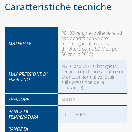
Caratteristiche tecniche
PE100 vergine (polietilene ad
alta densità con valore
MATERIALE
minimo garantito del carico
di rottura pari a 80 Mpa per
50 anni a 20°C)
PN16 acqua / 10 bar gas (a
seconda del tubo saldato e di
MAX PRESSIONE DI
eventuali normative locali
ESERCIZIO
sulla pressione della
tubazione)
SPESSORE
SDR11
RANGE DI
- 10°C ÷ + 40°C
TEMPERATURA
RANGE DI