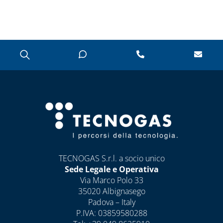
DISINCROSTANTI
E POMPE DI
LAVAGGIO
PRESSOSTATI
RIDUTTORI DI
PRESSIONE
SOLARE TERMICO
VALVOLE A
FARFALLA E FILTRI
A Y
VALVOLE DI ZONA
TECNOGAS S.r.l. a socio unico
Sede Legale e Operativa
VALVOLE
Via Marco Polo 33
RITEGNO, FONDO
35020 Albignasego
E SICUREZZA
Padova – Italy
P.IVA: 03859580288
CAPITOLO 07