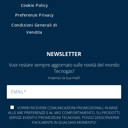
Cookie Policy
E DETERGENTI
Preferenze Privacy
BENDE, NASTRI E
GUARNIZIONI
Condizioni Generali di
Vendita
FASCETTE E
NASTRO
GUAINE
NEWSLETTER
SPIRALATE
CORRUGATE,
Vuoi restare sempre aggiornato sulle novità del mondo
ESTENSIBILI E
Tecnogas?
TERMORETRAIBILI
Inserisci la tua mail!
LEGHE SALDANTI
SI PREGA DI LASCIARE V
POMPE SCALDA
MASSETTI
VORREI RICEVERE COMUNICAZIONI PROMOZIONALI, IN BASE
ALLE MIE PREFERENZE E AL MIO COMPORTAMENTO, SU PRODOTTI,
SIGILLANTI E
SERVIZI, EVENTI E PROMOZIONI TECNOGAS. POSSO DISISCRIVERMI
ACCESSORI PER
FACILMENTE IN QUALSIASI MOMENTO!
SIGILLATURA