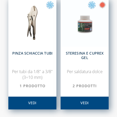
BARRIERE
COASSIALE 
D'ARIA, RICAMBI
CALDAIE GA
TERMOSTATI E
E ACCESSORI
CRONOTERMOSTATI
CAPITOLO 09
SISTEMA VMC,
VALVOLE DI
ASSOLO E
ACCESSORI 
SICUREZZA
ACCESSORI
STUFE A PE
CAPITOLO 05
SISTEMI DI
CAPITOLO 10
VENTILAZIONE E
COLLARI DI
KIT
PINZA SCHIACCIA TUBI
STERESINA E CUPREX
TRATTAMENTO
RIPARAZIONE
GEL
UNIVERSAL
DELL'ARIA
PER CALDAI
GIUNTI
GAS
FLESSIBILI,
Per tubi da 1/8" a 3/8"
Per saldatura dolce
TRADIZIONA
ANTIVIBRANTI E
(3÷10 mm)
DIELETTRICI
TUBO
1 PRODOTTO
2 PRODOTTI
FLESSIBILE 
RACCORDI
ACCIAIO IN
SALDABILI ED
ALLUMINIO
VEDI
VEDI
ELETTROSALDABILI,
UTENSILI E
ACCESSORI