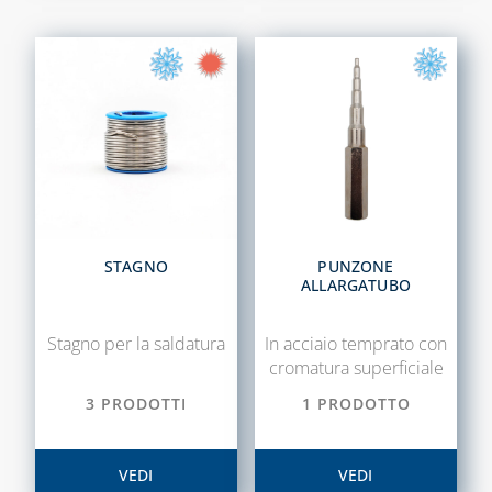
TECNOGIUNTI
TUBI FLESSIBILI
PER GAS E ACQUA
CAPITOLO 06
ACCESSORI
ACQUA
ADDOLCITORI,
STAGNO
PUNZONE
MISURATORI TDS,
ALLARGATUBO
DUREZZA E P8
BLUE KIT LINEA
Stagno per la saldatura
In acciaio temprato con
TECNOBLUE
cromatura superficiale
3 PRODOTTI
1 PRODOTTO
CARTUCCE
NEUTRALIZZANTI
E POMPE DI
VEDI
VEDI
CONDENSA