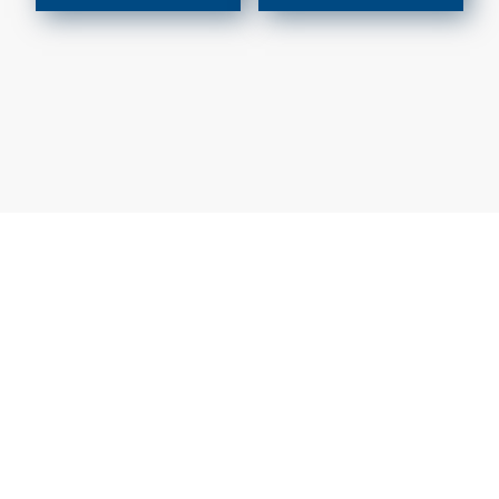
COLLETTORI
CONTATORI PER
ACQUA
DEFANGATORI
MAGNETICI
DOSATORI DI
POLIFOSFATI
FILTRI E
CARTUCCE
FILTRANTI
KIT FLESSIBILI
ESTENSIBILI PER
ALLACCIAMENTO
ACQUA-GAS
LIQUIDI