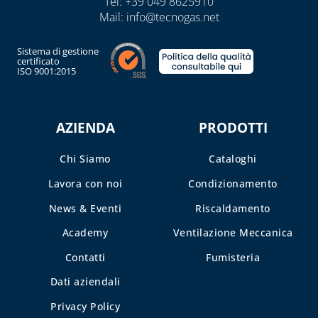
Tel:
+39 049 8625910
CASSETTE E
Mail:
info@tecnogas.net
SPORTELLI PER
CONTATORI
Sistema di gestione
ACQUA E
certificato
ISO 9001:2015
INTERCETTAZIONE
CASSETTE E
SPORTELLI PER
AZIENDA
PRODOTTI
CONTATORI GAS
CASSETTE PER
Chi Siamo
Cataloghi
CONTATORI
Lavora con noi
Condizionamento
ELETTRICI
News & Eventi
Riscaldamento
CASSETTE PER
INTERCETTAZIONE
Academy
Ventilazione Meccanica
DI GAS E ACQUA
Contatti
Fumisteria
CAPITOLO 08
Dati aziendali
ANTIGELO,
Privacy Policy
DISINCROSTANTI