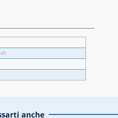
xP)
ssarti anche