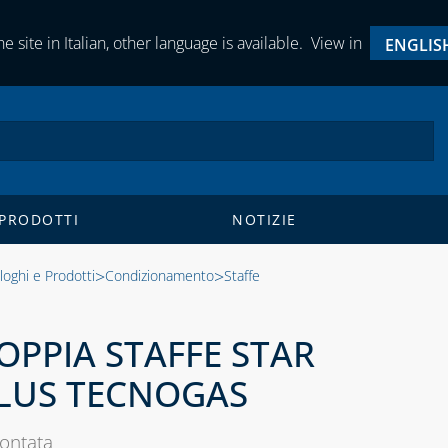
e site in Italian, other language is available.
View in
ENGLIS
 PRODOTTI
NOTIZIE
>
>
loghi e Prodotti
Condizionamento
Staffe
OPPIA STAFFE STAR
LUS TECNOGAS
ontata