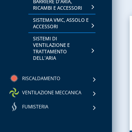
BARRIERE D'ARIA,
RICAMBI E ACCESSORI
SISTEMA VMC, ASSOLO E
ACCESSORI
SISTEMI DI
VENTILAZIONE E
TRATTAMENTO
DELL'ARIA
RISCALDAMENTO
CAPITOLO 01
VENTILAZIONE MECCANICA
ACCESSORI PER
FUMISTERIA
SERBATOI E
ACCESSORI PER SISTEMI
IMPIANTISTICA GPL
CANALIZZATI
CAPITOLO 01
FILTRI PER GAS
GRIGLIE CIRCOLARI E
SISTEMA FLESSIBILE