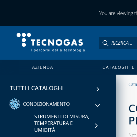
ATTREZZATURE PER
You are viewing th
VUOTO E CARICO
SISTEMI PER VUOTO E
CARICO
CAPITOLO 03
ATTREZZATURE UTENSILI
AZIENDA
CATALOGHI E
CAPITOLO 04
Cata
SIGILLANTI, ADDITIVI E
TUTTI I CATALOGHI
RILEVATORI DI PERDITE
CONDIZIONAMENTO
C
CAPITOLO 05
P
STRUMENTI DI MISURA,
TEMPERATURA E
UMIDITÀ
Sm