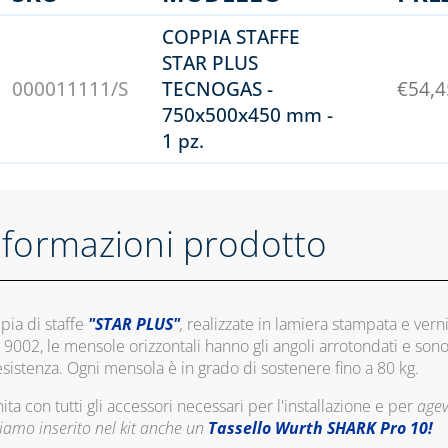
COPPIA STAFFE
STAR PLUS
000011111/S
TECNOGAS -
€
54,4
750x500x450 mm -
1 pz.
nformazioni prodotto
ia di staffe
"STAR PLUS"
,
realizzate in lamiera stampata e vern
 9002, le mensole orizzontali hanno gli angoli arrotondati e son
resistenza. Ogni mensola è in grado di sostenere fino a 80 kg.
ita con tutti gli accessori necessari per l'installazione e per
agev
iamo inserito nel kit anche un
Tassello Wurth SHARK Pro 10!