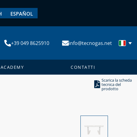
H
ESPAÑOL
+39 049 8625910
info@tecnogas.net
ACADEMY
CONTATTI
Scarica la scheda
tecnica del
prodotto