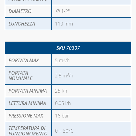
E ACCESSORI
SALDATURA
DIAMETRO
Ø 1/2"
SISTEMA VMC,
ASSOLO E
LUNGHEZZA
110 mm
ACCESSORI
SISTEMI DI
VENTILAZIONE E
SKU 70307
TRATTAMENTO
3
DELL'ARIA
PORTATA MAX
5 m
/h
PORTATA
3
2,5 m
/h
NOMINALE
PORTATA MINIMA
25 l/h
LETTURA MINIMA
0,05 l/h
PRESSIONE MAX
16 bar
TEMPERATURA DI
0 ÷ 30°C
FUNZIONAMENTO