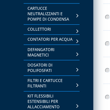
STRUMENTI DI MISURA,
TEMPERATURA E
CARTUCCE
UMIDITÀ
NEUTRALIZZANTI E
POMPE DI CONDENSA
CAPITOLO 06
COLLETTORI
LAVAGGIO E
IGIENIZZAZIONE
CONTATORI PER ACQUA
IMPIANTI
DEFANGATORI
CAPITOLO 07
MAGNETICI
ACCESSORI PER
DOSATORI DI
BOMBOLE GAS
POLIFOSFATI
BOMBOLE E GAS
FILTRI E CARTUCCE
REFRIGERANTE
FILTRANTI
BOMBOLE VUOTE E
KIT FLESSIBILI
ACCESSORI
ESTENSIBILI PER
ALLACCIAMENTO
CAPITOLO 08