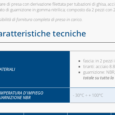
are di presa con derivazione filettata per tubazioni di ghisa, acc
ato di guarnizione in gomma nitrilica; composto da 2 pezzi con 2
ibilità di fornitura completa di presa in carico.
aratteristiche tecniche
fascia: in 2 pezzi
tiranti: acciaio 8.
ATERIALI
guarnizione: NBR,
totale su tutta l
EMPERATURA D'IMPIEGO
- 30°C ÷ + 100°C
UARNIZIONE NBR