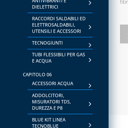
ANTIVIBRANTI E
fib
CAPITOLO 02
DIELETTRICI
ATTREZZATURA PER GAS
RACCORDI SALDABILI ED
REFRIGERANTI A3
ELETTROSALDABILI,
ATTREZZATURE PER
UTENSILI E ACCESSORI
VUOTO E CARICO
TECNOGIUNTI
SISTEMI PER VUOTO E
TUBI FLESSIBILI PER GAS
CARICO
E ACQUA
CAPITOLO 03
CAPITOLO 06
ATTREZZATURE UTENSILI
ACCESSORI ACQUA
CAPITOLO 04
ADDOLCITORI,
SIGILLANTI, ADDITIVI E
MISURATORI TDS,
RILEVATORI DI PERDITE
DUREZZA E P8
BLUE KIT LINEA
CAPITOLO 05
TECNOBLUE