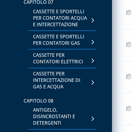
CAPITOLO 07
CASSETTE E SPORTELLI
CAPITOLO 12
PER CONTATORI ACQUA
ACCESSORI UNIVERSALI
E INTERCETTAZIONE
PER CANALINE
CASSETTE E SPORTELLI
CANALINA AFRIKA E
PER CONTATORI GAS
ACCESSORI
CASSETTE PER
CANALINA ART-ECO AD
CONTATORI ELETTRICI
ACCESSORI
CASSETTE PER
CANALINA VENERE E
INTERCETTAZIONE DI
ACCESSORI
GAS E ACQUA
CANALINE EVA, SONIA E
CAPITOLO 08
ACCESSORI
ANTIGELO,
CAPITOLO 13
DISINCROSTANTI E
DETERGENTI
ACCESSORI PER SCARICO
CONDENSA