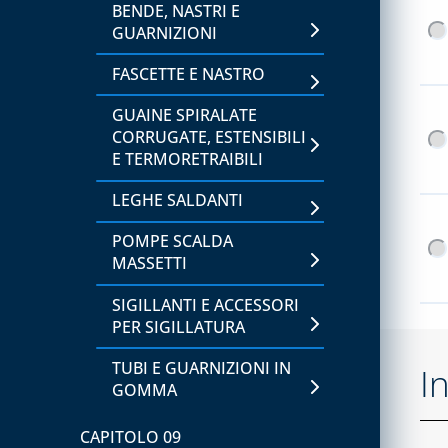
BENDE, NASTRI E
GUARNIZIONI
CAPITOLO 14
FASCETTE E NASTRO
BARRIERE D'ARIA,
RICAMBI E ACCESSORI
GUAINE SPIRALATE
CORRUGATE, ESTENSIBILI
SISTEMA VMC, ASSOLO E
E TERMORETRAIBILI
ACCESSORI
LEGHE SALDANTI
SISTEMI DI
VENTILAZIONE E
POMPE SCALDA
TRATTAMENTO
MASSETTI
DELL'ARIA
SIGILLANTI E ACCESSORI
PER SIGILLATURA
TUBI E GUARNIZIONI IN
I
GOMMA
CAPITOLO 09