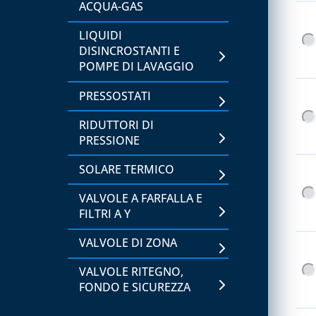
ACQUA-GAS
RACCORDERIA IN RAME E
LIQUIDI
OTTONE
DISINCROSTANTI E
POMPE DI LAVAGGIO
TUBI DI RAME, IN ROTOLI
O VERGHE
PRESSOSTATI
CAPITOLO 09
RIDUTTORI DI
STAFFE
PRESSIONE
SOLARE TERMICO
CAPITOLO 10
SUPPORTI E PROTEZIONI
VALVOLE A FARFALLA E
FILTRI A Y
CAPITOLO 11
VALVOLE DI ZONA
CLIMA COVER
VALVOLE RITEGNO,
ACCESSORI PER IL
FONDO E SICUREZZA
COMPLETAMENTO
ESTETICO E RICAMBI