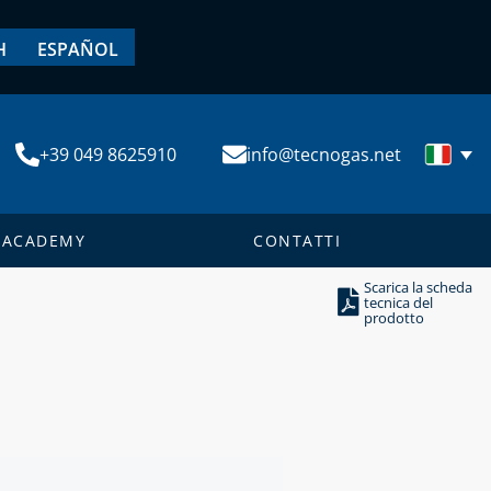
H
ESPAÑOL
+39 049 8625910
info@tecnogas.net
ACADEMY
CONTATTI
Scarica la scheda
tecnica del
prodotto