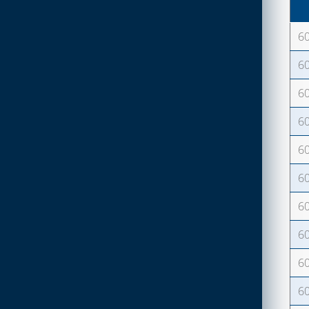
TERMOPLASTICO
GRIGLIE CIRCOLARI E
RETTANGOLARI IN RAME
GRIGLIE E DIFFUS PER SIST
6
E ALLUMINIO
CANALI
6
GRIGLIE CIRCOLARI E
GRIGLIE MATERIALE
RETTANGOLARI IN RAME
6
TERMOPLASTICO - SERIE
E ALLUMINIO
ECO
6
GRIGLIE IN MATERIALE
GRIGLIE QUADRATE E
TERMOPLASTICO - SERIE
6
RETTANGOLARI IN
ECO
MATERIALE
6
TERMOPLASTICO
GRIGLIE QUADRATE E
RETTANGOLARI IN
6
TUBI FLESSIBILI PER SISTEMI
MATERIALE
CANALIZZATI
TERMOPLASTICO PER
6
VENTILAZIONE
CAPITOLO 01
PERMANENTE
6
ACCESSORI PER SISTEMI
6
CAPITOLO 02
VMC PUNTUALI