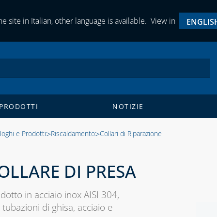
e site in Italian, other language is available.
View in
ENGLIS
 PRODOTTI
NOTIZIE
>
>
loghi e Prodotti
Riscaldamento
Collari di Riparazione
OLLARE DI PRESA
dotto in acciaio inox AISI 304,
 tubazioni di ghisa, acciaio e