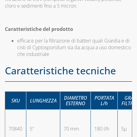
SISTEMA
PROTEZIONI
cloro e sedimenti fino a 5 micron.
POMPE SCALDA
COASSIALE 
MASSETTI
CONDENSAZ
CAPITOLO 11
IN PP E
SIGILLANTI E
CLIMA COVER
ALLUMINIO
Caratteristiche del prodotto
ACCESSORI PER
SIGILLATURA
ACCESSORI PER
efficace per la filtrazione di batteri quali Giardia e di
CAPITOLO 06
IL
cisti di Cyptosporidum sia da acqua a uso domestico
TUBI E
SISTEMA
COMPLETAMENTO
che industriale
GUARNIZIONI IN
SDOPPIATO 
ESTETICO E
GOMMA
ALLUMINIO
Caratteristiche tecniche
RICAMBI
CAPITOLO 09
CAPITOLO 07
CAPITOLO 12
ACCESSORI PER
SISTEMA
ACCESSORI
SERBATOI E
COASSIALE 
UNIVERSALI PER
DIAMETRO
PORTATA
GRAD
SKU
LUNGHEZZA
INTERCETTAZIONE
ALLUMINIO
ESTERNO
L/h
FILTRA
CANALINE
ANTINCENDIO
CANALINA
CAPITOLO 08
FILTRI, VALVOLE
AFRIKA E
KIT SCARIC
ED
70840
5"
70 mm
180 l/h
5µ
ACCESSORI
FUMI
ELETTROVALVOLE