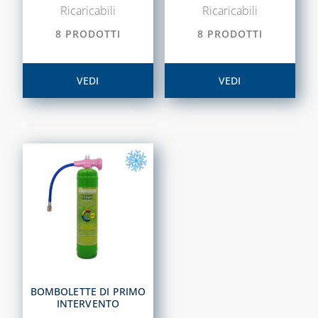
Ricaricabili
Ricaricabili
COLLETTORI
8 PRODOTTI
8 PRODOTTI
CONTATORI PER
ACQUA
VEDI
VEDI
DEFANGATORI
MAGNETICI
DOSATORI DI
POLIFOSFATI
FILTRI E
CARTUCCE
FILTRANTI
KIT FLESSIBILI
ESTENSIBILI PER
ALLACCIAMENTO
ACQUA-GAS
BOMBOLETTE DI PRIMO
INTERVENTO
LIQUIDI