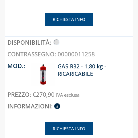
SISTEMA
ACCESSORI
COASSIALE 
ELETTROVALVOLE
SISTEMI DI
CONDENSAZ
PER GAS
RICHIESTA INFO
VENTILAZIONE E
IN PP E
RILEVATORI
TRATTAMENTO
ALLUMINIO
FUGHE GAS E
DELL'ARIA
ANTINCENDIO
CAPITOLO 06
SISTEMA
00000011258
CAPITOLO 04
SDOPPIATO 
CONTATORI GAS,
GAS R32 - 1,80 kg -
ALLUMINIO
MENSOLE E
RICARICABILE
ACCESSORI PER
CAPITOLO 07
CONTATORI
SISTEMA
€
270,90
IVA esclusa
COASSIALE 
ISPEZIONE E
ALLUMINIO
CONTROLLO
COMBUSTIONE
CAPITOLO 08
MANOMETRI PER
KIT SCARIC
RICHIESTA INFO
ACQUA/GAS E
FUMI
TERMOMETRI