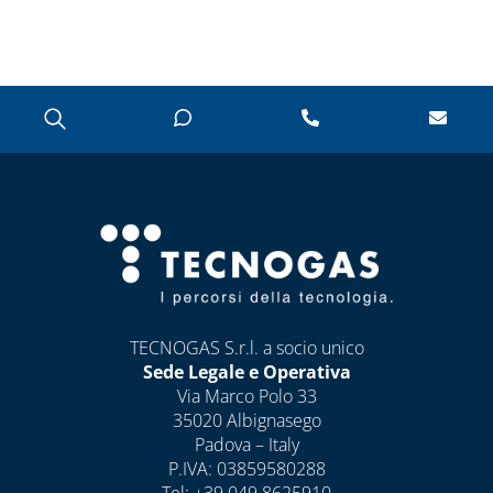
CASSETTE E
SPORTELLI PER
CONTATORI
ACQUA E
INTERCETTAZIONE
CASSETTE E
SPORTELLI PER
CONTATORI GAS
CASSETTE PER
CONTATORI
ELETTRICI
CASSETTE PER
TECNOGAS S.r.l. a socio unico
INTERCETTAZIONE
Sede Legale e Operativa
DI GAS E ACQUA
Via Marco Polo 33
35020 Albignasego
CAPITOLO 08
Padova – Italy
ANTIGELO,
P.IVA: 03859580288
DISINCROSTANTI
Tel:
+39 049 8625910