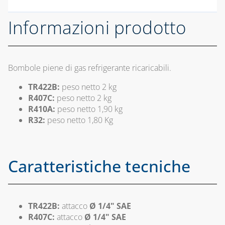
COASSIALE 
CALDAIE GA
TERMOSTATI E
Informazioni prodotto
CRONOTERMOSTATI
CAPITOLO 09
VALVOLE DI
ACCESSORI 
SICUREZZA
STUFE A PE
Bombole piene di gas refrigerante ricaricabili.
CAPITOLO 05
CAPITOLO 10
TR422B:
peso netto 2 kg
COLLARI DI
R407C:
peso netto 2 kg
KIT
RIPARAZIONE
R410A:
peso netto 1,90 kg
UNIVERSAL
R32:
peso netto 1,80 Kg
PER CALDAI
GIUNTI
GAS
FLESSIBILI,
TRADIZIONA
ANTIVIBRANTI E
DIELETTRICI
Caratteristiche tecniche
TUBO
FLESSIBILE 
RACCORDI
ACCIAIO IN
SALDABILI ED
ALLUMINIO
ELETTROSALDABILI,
TR422B:
attacco
Ø 1/4" SAE
UTENSILI E
R407C:
attacco
Ø 1/4" SAE
ACCESSORI