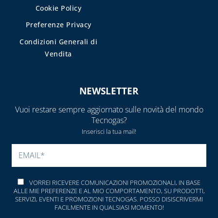
Cookie Policy
TUBI E
Preferenze Privacy
GUARNIZIONI IN
GOMMA
Condizioni Generali di
Vendita
CAPITOLO 09
ACCESSORI PER
SERBATOI E
NEWSLETTER
INTERCETTAZIONE
ANTINCENDIO
Vuoi restare sempre aggiornato sulle novità del mondo
Tecnogas?
FILTRI, VALVOLE
Inserisci la tua mail!
ED
ELETTROVALVOLE
SI PREGA DI LASCIARE V
PER GASOLIO
INDICATORI DI
VORREI RICEVERE COMUNICAZIONI PROMOZIONALI, IN BASE
LIVELLO E
ALLE MIE PREFERENZE E AL MIO COMPORTAMENTO, SU PRODOTTI,
ACCESSORI
SERVIZI, EVENTI E PROMOZIONI TECNOGAS. POSSO DISISCRIVERMI
FACILMENTE IN QUALSIASI MOMENTO!