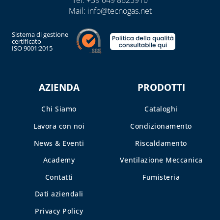
E DETERGENTI
Mail:
info@tecnogas.net
BENDE, NASTRI E
Sistema di gestione
GUARNIZIONI
certificato
ISO 9001:2015
FASCETTE E
NASTRO
AZIENDA
PRODOTTI
GUAINE
SPIRALATE
CORRUGATE,
Chi Siamo
Cataloghi
ESTENSIBILI E
Lavora con noi
Condizionamento
TERMORETRAIBILI
News & Eventi
Riscaldamento
LEGHE SALDANTI
Academy
Ventilazione Meccanica
POMPE SCALDA
Contatti
Fumisteria
MASSETTI
Dati aziendali
SIGILLANTI E
ACCESSORI PER
Privacy Policy
SIGILLATURA