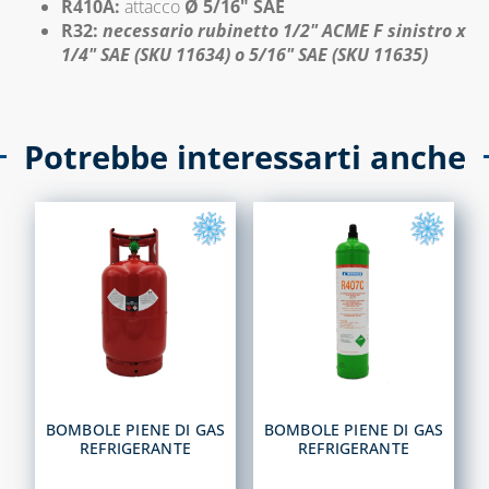
R410A:
attacco
Ø 5/16" SAE
R32:
necessario rubinetto 1/2" ACME F sinistro x
TECNOGIUNTI
1/4" SAE (SKU 11634) o 5/16" SAE (SKU 11635)
TUBI FLESSIBILI
PER GAS E ACQUA
Potrebbe interessarti anche
CAPITOLO 06
ACCESSORI
ACQUA
ADDOLCITORI,
MISURATORI TDS,
DUREZZA E P8
BLUE KIT LINEA
TECNOBLUE
CARTUCCE
NEUTRALIZZANTI
BOMBOLE PIENE DI GAS
BOMBOLE PIENE DI GAS
REFRIGERANTE
REFRIGERANTE
E POMPE DI
CONDENSA