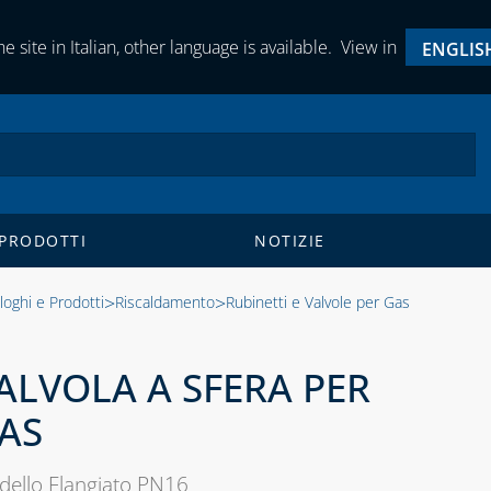
e site in Italian, other language is available.
View in
ENGLIS
 PRODOTTI
NOTIZIE
>
>
loghi e Prodotti
Riscaldamento
Rubinetti e Valvole per Gas
ALVOLA A SFERA PER
AS
ello Flangiato PN16