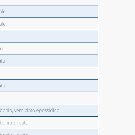
ale
ale
one
ato
ato
rbonio, verniciato epossidico
rbonio zincato
rbonio zincato