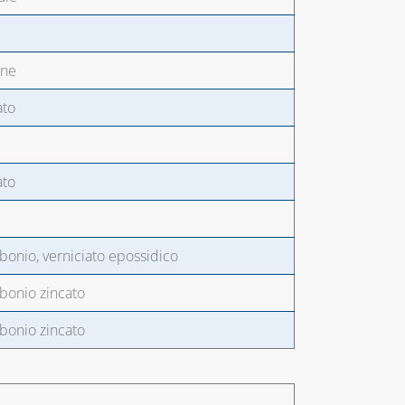
one
ato
ato
rbonio, verniciato epossidico
rbonio zincato
rbonio zincato