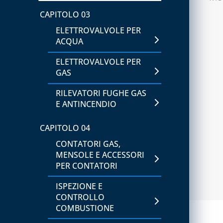
CAPITOLO 02
CAPITOLO 03
ATTREZZATURA PER GAS
ELETTROVALVOLE PER
REFRIGERANTI A3
ACQUA
ATTREZZATURE PER
ELETTROVALVOLE PER
VUOTO E CARICO
GAS
SISTEMI PER VUOTO E
RILEVATORI FUGHE GAS
CARICO
E ANTINCENDIO
CAPITOLO 03
CAPITOLO 04
ATTREZZATURE UTENSILI
CONTATORI GAS,
MENSOLE E ACCESSORI
CAPITOLO 04
PER CONTATORI
SIGILLANTI, ADDITIVI E
ISPEZIONE E
RILEVATORI DI PERDITE
CONTROLLO
COMBUSTIONE
CAPITOLO 05