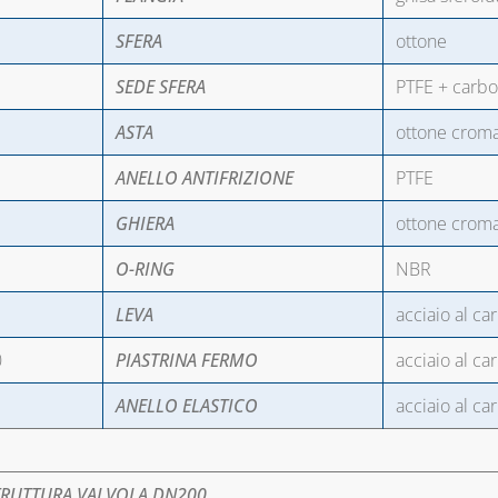
SFERA
ottone
SEDE SFERA
PTFE + carb
ASTA
ottone crom
ANELLO ANTIFRIZIONE
PTFE
GHIERA
ottone crom
O-RING
NBR
LEVA
acciaio al ca
0
PIASTRINA FERMO
acciaio al ca
1
ANELLO ELASTICO
acciaio al ca
TRUTTURA VALVOLA DN200