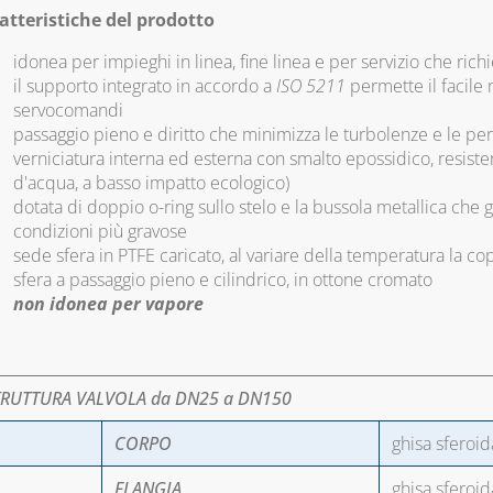
atteristiche del prodotto
idonea per impieghi in linea, fine linea e per servizio che ric
il supporto integrato in accordo a
ISO 5211
permette il facile
servocomandi
passaggio pieno e diritto che minimizza le turbolenze e le per
verniciatura interna ed esterna con smalto epossidico, resiste
d'acqua, a basso impatto ecologico)
dotata di doppio o-ring sullo stelo e la bussola metallica che
condizioni più gravose
sede sfera in PTFE caricato, al variare della temperatura la 
sfera a passaggio pieno e cilindrico, in ottone cromato
non idonea per vapore
TRUTTURA VALVOLA da DN25 a DN150
CORPO
ghisa sferoid
FLANGIA
ghisa sferoid