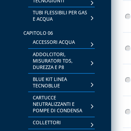
TECNOGIUNTI
RACCORDERIA IN RAME E
TUBI FLESSIBILI PER GAS
OTTONE
E ACQUA
TUBI DI RAME, IN ROTOLI
CAPITOLO 06
O VERGHE
ACCESSORI ACQUA
CAPITOLO 09
ADDOLCITORI,
STAFFE
MISURATORI TDS,
DUREZZA E P8
CAPITOLO 10
BLUE KIT LINEA
SUPPORTI E PROTEZIONI
TECNOBLUE
CAPITOLO 11
CARTUCCE
CLIMA COVER
NEUTRALIZZANTI E
POMPE DI CONDENSA
ACCESSORI PER IL
COMPLETAMENTO
COLLETTORI
ESTETICO E RICAMBI