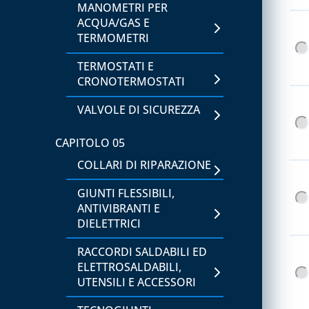
STRUMENTI DI MISURA,
MANOMETRI PER
TEMPERATURA E
ACQUA/GAS E
UMIDITÀ
TERMOMETRI
TERMOSTATI E
CAPITOLO 06
CRONOTERMOSTATI
LAVAGGIO E
IGIENIZZAZIONE
VALVOLE DI SICUREZZA
IMPIANTI
CAPITOLO 05
CAPITOLO 07
COLLARI DI RIPARAZIONE
ACCESSORI PER
BOMBOLE GAS
GIUNTI FLESSIBILI,
ANTIVIBRANTI E
BOMBOLE E GAS
DIELETTRICI
REFRIGERANTE
RACCORDI SALDABILI ED
BOMBOLE VUOTE E
ELETTROSALDABILI,
ACCESSORI
UTENSILI E ACCESSORI
CAPITOLO 08