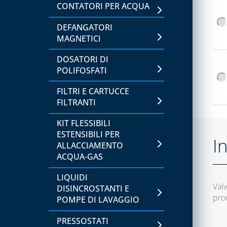
CONTATORI PER ACQUA
CAPITOLO 12
DEFANGATORI
ACCESSORI UNIVERSALI
MAGNETICI
PER CANALINE
DOSATORI DI
CANALINA AFRIKA E
POLIFOSFATI
ACCESSORI
FILTRI E CARTUCCE
CANALINA ART-ECO AD
FILTRANTI
ACCESSORI
KIT FLESSIBILI
CANALINA VENERE E
ESTENSIBILI PER
I
ACCESSORI
ALLACCIAMENTO
ACQUA-GAS
CANALINE EVA, SONIA E
ACCESSORI
LIQUIDI
Valv
DISINCROSTANTI E
prod
CAPITOLO 13
POMPE DI LAVAGGIO
ACCESSORI PER SCARICO
PRESSOSTATI
CONDENSA