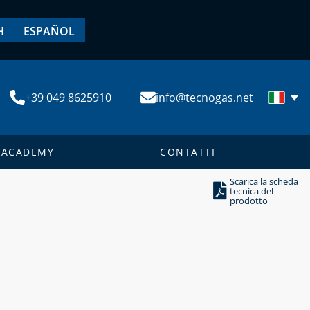
H
ESPAÑOL
+39 049 8625910
info@tecnogas.net
ACADEMY
CONTATTI
Scarica la scheda
tecnica del
prodotto