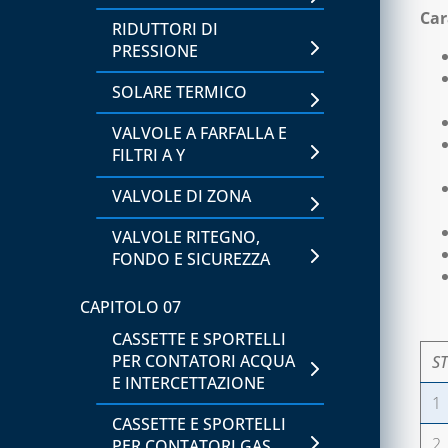
Car
RIDUTTORI DI
CAPITOLO 14
PRESSIONE
BARRIERE D'ARIA,
SOLARE TERMICO
RICAMBI E ACCESSORI
VALVOLE A FARFALLA E
SISTEMA VMC, ASSOLO E
FILTRI A Y
ACCESSORI
VALVOLE DI ZONA
SISTEMI DI
VENTILAZIONE E
VALVOLE RITEGNO,
TRATTAMENTO
FONDO E SICUREZZA
DELL'ARIA
CAPITOLO 07
CASSETTE E SPORTELLI
PER CONTATORI ACQUA
S
E INTERCETTAZIONE
1
CASSETTE E SPORTELLI
2
PER CONTATORI GAS