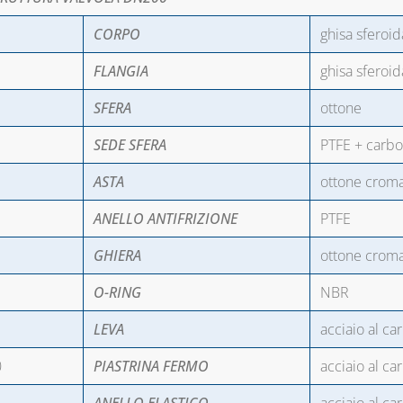
CORPO
ghisa sferoid
FLANGIA
ghisa sferoid
SFERA
ottone
SEDE SFERA
PTFE + carb
ASTA
ottone crom
ANELLO ANTIFRIZIONE
PTFE
GHIERA
ottone crom
O-RING
NBR
LEVA
acciaio al ca
0
PIASTRINA FERMO
acciaio al ca
1
ANELLO ELASTICO
acciaio al ca